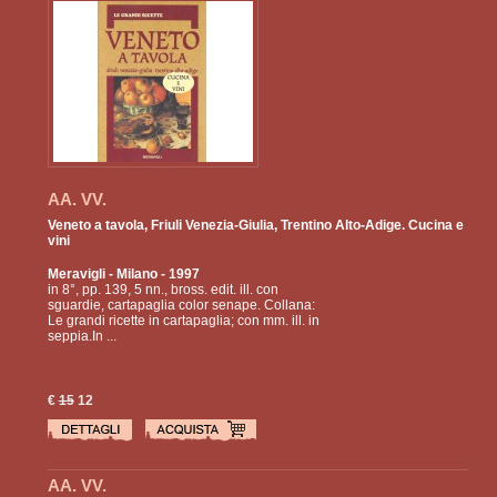
AA. VV.
Veneto a tavola, Friuli Venezia-Giulia, Trentino Alto-Adige. Cucina e
vini
Meravigli
- Milano - 1997
in 8°, pp. 139, 5 nn., bross. edit. ill. con
sguardie, cartapaglia color senape. Collana:
Le grandi ricette in cartapaglia; con mm. ill. in
seppia.In ...
€
15
12
AA. VV.