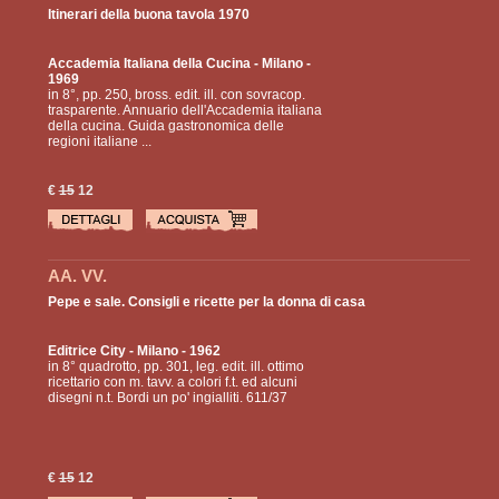
Itinerari della buona tavola 1970
Accademia Italiana della Cucina
- Milano -
1969
in 8°, pp. 250, bross. edit. ill. con sovracop.
trasparente. Annuario dell'Accademia italiana
della cucina. Guida gastronomica delle
regioni italiane ...
€
15
12
AA. VV.
Pepe e sale. Consigli e ricette per la donna di casa
Editrice City
- Milano - 1962
in 8° quadrotto, pp. 301, leg. edit. ill. ottimo
ricettario con m. tavv. a colori f.t. ed alcuni
disegni n.t. Bordi un po' ingialliti. 611/37
€
15
12