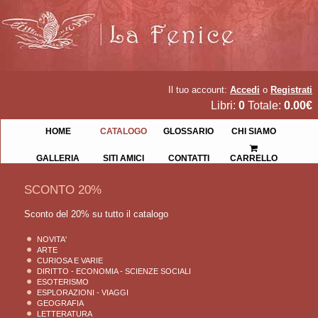
Il tuo account:
Accedi
o
Registrati
Libri:
0
Totale:
0.00€
HOME
CATALOGO
GLOSSARIO
CHI SIAMO
GALLERIA
SITI AMICI
CONTATTI
CARRELLO
SCONTO 20%
Sconto del 20% su tutto il catalogo
NOVITA'
ARTE
CURIOSA E VARIE
DIRITTO - ECONOMIA - SCIENZE SOCIALI
ESOTERISMO
ESPLORAZIONI - VIAGGI
GEOGRAFIA
LETTERATURA