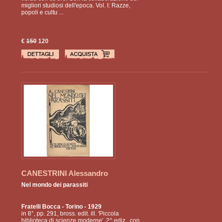
migliori studiosi dell'epoca. Vol. I: Razze,
popoli e cultu ...
€
150
120
CANESTRINI Alessandro
Nel mondo dei parassiti
Fratelli Bocca
- Torino - 1929
in 8°, pp. 291, bross. edit. ill. 'Piccola
biblioteca di scienze moderne', 2^ ediz., con