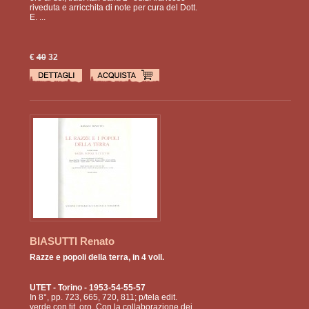
riveduta e arricchita di note per cura del Dott.
E. ...
€
40
32
BIASUTTI Renato
Razze e popoli della terra, in 4 voll.
UTET
- Torino - 1953-54-55-57
In 8°, pp. 723, 665, 720, 811; p/tela edit.
verde con tit. oro. Con la collaborazione dei