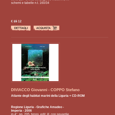
schemi e tabelle n.t. 160/34
€
15
12
DIVIACCO Giovanni - COPPO Stefano
Atlante degli habitat marini della Liguria + CD-ROM
Regione Liguria - Grafiche Amadeo
-
Imperia - 2006
in 4°, pp. 205, bross. edit. ill. con sguardie.