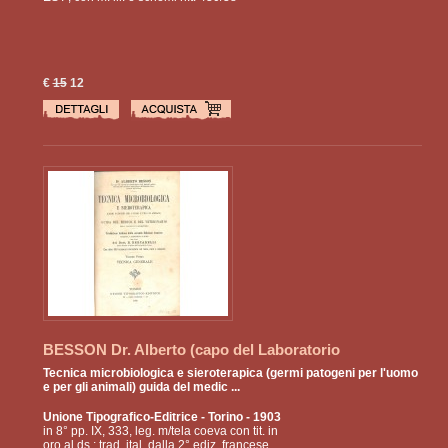
€
15
12
BESSON Dr. Alberto (capo del Laboratorio
batteriologico degli Ospedali Militari)
Tecnica microbiologica e sieroterapica (germi patogeni per l'uomo
e per gli animali) guida del medic ...
Unione Tipografico-Editrice
- Torino - 1903
in 8° pp. IX, 333, leg. m/tela coeva con tit. in
oro al ds.; trad. ital. dalla 2° ediz. francese