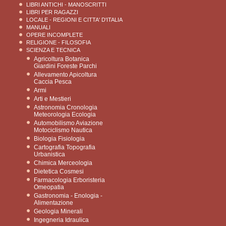
LIBRI ANTICHI - MANOSCRITTI
LIBRI PER RAGAZZI
LOCALE - REGIONI E CITTA' D'ITALIA
MANUALI
OPERE INCOMPLETE
RELIGIONE - FILOSOFIA
SCIENZA E TECNICA
Agricoltura Botanica
Giardini Foreste Parchi
Allevamento Apicoltura
Caccia Pesca
Armi
Arti e Mestieri
Astronomia Cronologia
Meteorologia Ecologia
Automobilismo Aviazione
Motociclismo Nautica
Biologia Fisiologia
Cartografia Topografia
Urbanistica
Chimica Merceologia
Dietetica Cosmesi
Farmacologia Erboristeria
Omeopatia
Gastronomia - Enologia -
Alimentazione
Geologia Minerali
Ingegneria Idraulica