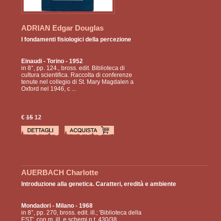
ADRIAN Edgar Douglas
I fondamenti fisiologici della percezione
Einaudi
- Torino - 1952
in 8°, pp. 124., bross. edit. Biblioteca di
cultura scientifica. Raccolta di conferenze
tenute nel collegio di St. Mary Magdalen a
Oxford nel 1946, c ...
€
15
12
AUERBACH Charlotte
Introduzione alla genetica. Caratteri, eredità e ambiente
Mondadori
- Milano - 1968
in 8°, pp. 270, bross. edit. ill.; 'Biblioteca della
EST', con m. ill. e schemi n.t. 430/38