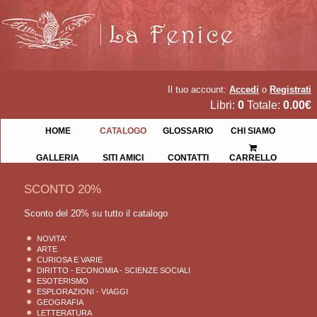
Il tuo account:
Accedi
o
Registrati
Libri:
0
Totale:
0.00€
HOME
CATALOGO
GLOSSARIO
CHI SIAMO
GALLERIA
SITI AMICI
CONTATTI
CARRELLO
SCONTO 20%
Sconto del 20% su tutto il catalogo
NOVITA'
ARTE
CURIOSA E VARIE
DIRITTO - ECONOMIA - SCIENZE SOCIALI
ESOTERISMO
ESPLORAZIONI - VIAGGI
GEOGRAFIA
LETTERATURA