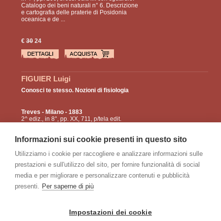
Catalogo dei beni naturali n° 6. Descrizione
e cartografia delle praterie di Posidonia
oceanica e de ...
€
30
24
FIGUIER Luigi
Conosci te stesso. Nozioni di fisiologia
Treves
- Milano - 1883
2^ ediz., in 8°, pp. XX, 711, p/tela edit.
bordeaux con tit. e fregi in oro e nero al ds. e
al piatto; con 25 grandi incisioni, 26 ritratti,
Informazioni sui cookie presenti in questo sito
114 ...
Utilizziamo i cookie per raccogliere e analizzare informazioni sulle
prestazioni e sull'utilizzo del sito, per fornire funzionalità di social
€
50
40
media e per migliorare e personalizzare contenuti e pubblicità
presenti.
Per saperne di più
pagine:
1
2
3
4
>
Impostazioni dei cookie