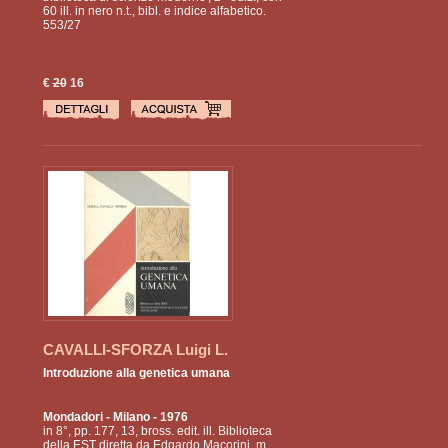
60 ill. in nero n.t., bibl. e indice alfabetico.
553/27
€
20
16
CAVALLI-SFORZA Luigi L.
Introduzione alla genetica umana
Mondadori
- Milano - 1976
in 8°, pp. 177, 13, bross. edit. ill. Biblioteca
della EST diretta da Edgardo Macorini, m.