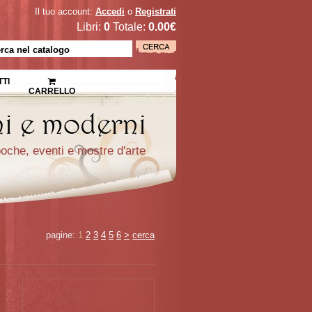
Il tuo account:
Accedi
o
Registrati
Libri:
0
Totale:
0.00€
TI
CARRELLO
epoche, eventi e mostre d'arte
pagine:
1
2
3
4
5
6
>
cerca