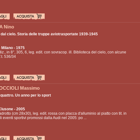
 Nino
dal cielo. Storia delle truppe aviotrasportate 1939-1945
 Milano - 1975
z., in 8°, 305, 6, leg. edit. con sovracop. ill. Biblioteca del cielo, con alcune
f.t. 536/34
OCCIOLI Massimo
quattro. Un anno per lo sport
Clusone - 2005
adrotto (cm 28x30), leg. edit. rossa con placca d'alluminio al piatto con tit. in
li eventi sportivi promossi dalla Audi nel 2005: po ...