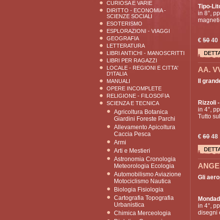
CURIOSA E VARIE
Tipo-Lit
DIRITTO - ECONOMIA -
in 8°, p
SCIENZE SOCIALI
magnetic
ESOTERISMO
ESPLORAZIONI - VIAGGI
GEOGRAFIA
€
50
40
LETTERATURA
LIBRI ANTICHI - MANOSCRITTI
LIBRI PER RAGAZZI
LOCALE - REGIONI E CITTA'
AA. V
D'ITALIA
Il grand
MANUALI
OPERE INCOMPLETE
RELIGIONE - FILOSOFIA
Rizzoli
-
SCIENZA E TECNICA
in 4°, pp
Agricoltura Botanica
Tutto su
Giardini Foreste Parchi
Allevamento Apicoltura
Caccia Pesca
€
60
48
Armi
Arti e Mestieri
Astronomia Cronologia
ANGE
Meteorologia Ecologia
Automobilismo Aviazione
Gli aerop
Motociclismo Nautica
Biologia Fisiologia
Cartografia Topografia
Mondad
Urbanistica
in 4°, pp
disegni e
Chimica Merceologia