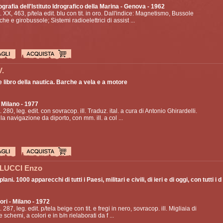
ografia dell'Istituto Idrografico della Marina
- Genova - 1962
p. XX, 463, p/tela edit. blu con tit. in oro. Dall'indice: Magnetismo, Bussole
he e girobussole; Sistemi radioelettrici di assist ...
V.
e libro della nautica. Barche a vela e a motore
 Milano - 1977
. 280, leg. edit. con sovracop. ill. Traduz. ital. a cura di Antonio Ghirardelli.
lla navigazione da diporto, con mm. ill. a col ...
LUCCI Enzo
lani. 1000 apparecchi di tutti i Paesi, militari e civili, di ieri e di oggi, con tutti i d .
ori
- Milano - 1972
. 287, leg. edit. p/tela beige con tit. e fregi in nero, sovracop. ill. Migliaia di
 schemi, a colori e in b/n rielaborati da f ...