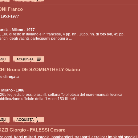
NI Franco
a 1953-1977
ursia
- Milano - 1977
. 100 di testo in italiano e in francese, 4 pp. nn., 16pp. nn. di foto b/n, 45 pp.
lenchi degli yachts partecipanti per ogni a ...
HI Bruno DE SZOMBATHELY Gabrio
e di regata
 Milano - 1986
.265,leg. edit. bross. plast. ill. collana "biblioteca del mare-manuali,tecnica
bblicazione ufficiale della f.i.v.con 153 ill. nel t ...
ZZI Giorgio - FALESSI Cesare
e oggi. Aerei militari, caccia, bombardieri, trasporti, aerei per impieghi speciali