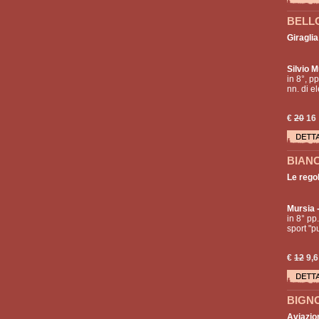
BELLO
Giragli
Silvio M
in 8°, pp
nn. di e
€
20
16
BIANC
Le regol
Mursia
-
in 8° pp
sport "pu
€
12
9,6
BIGNO
Aviazion