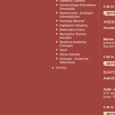
Dietetica Cosmesi
Farmacologia Erboristeria
€
30
24
Omeopatia
Gastronomia - Enologia -
Alimentazione
Geologia Minerali
ARENA
Ingegneria Idraulica
Assalto 
Matematica Fisica
Meccanica Tecnica
Industrie
Mursia
-
Medicina Anatomia
prima edi
Chirurgia
foto b/n 
Sport
Storia naturale
€
20
16
Zoologia - Zootecnia -
Veterinaria
STORIA
BART
Audi 25 
AUDI
- 
in 8° qu
rosso. G
€
40
32