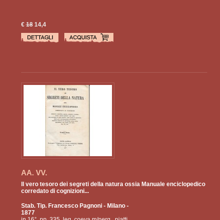
€
18
14,4
AA. VV.
Il vero tesoro dei segreti della natura ossia Manuale enciclopedico
corredato di cognizioni...
Stab. Tip. Francesco Pagnoni
- Milano -
1877
in 16°, pp. 335, leg. coeva m/perg., piatti