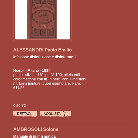
ALESSANDRI Paolo Emilio
Infezione disinfezione e disinfettanti
Hoepli
- Milano - 1884
prima ediz., in 16°, pp. V, 190, p/tela edit.
color mattone con tit. in nero, con 7 incisioni
n.t. Lievi fioriture, buon esemplare. Raro.
611/38
€
90
72
AMBROSOLI Solone
Manuale di numismatica