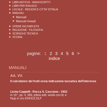
LIBRI ANTICHI - MANOSCRITTI
LIBRI PER RAGAZZI
LOCALE - REGIONI E CITTA' D'ITALIA
MANUALI
Manuali
Manuali Hoepli
OPERE INCOMPLETE
RELIGIONE - FILOSOFIA
SCIENZA E TECNICA
STORIA
pagine:
1
2
3
4
5
6
>
indice
MANUALI
AA. VV.
Il calcolatore dei frutti ossia indicazione tassativa dell'interesse
Licino Cappelli
- Rocca S. Casciano - 1902
in 16°, pp. V, 389, p/tela edit. verde con tit. e
fregi in oro.639/32COLF