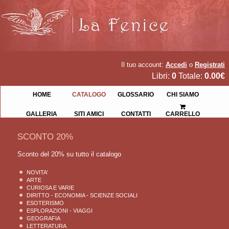
Il tuo account:
Accedi
o
Registrati
Libri:
0
Totale:
0.00€
HOME
CATALOGO
GLOSSARIO
CHI SIAMO
GALLERIA
SITI AMICI
CONTATTI
CARRELLO
SCONTO 20%
Sconto del 20% su tutto il catalogo
NOVITA'
ARTE
CURIOSA E VARIE
DIRITTO - ECONOMIA - SCIENZE SOCIALI
ESOTERISMO
ESPLORAZIONI - VIAGGI
GEOGRAFIA
LETTERATURA