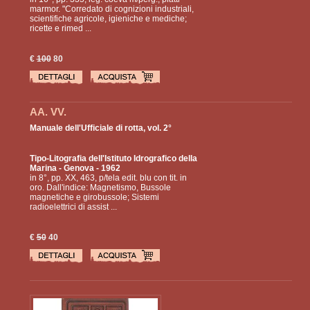
marmor. "Corredato di cognizioni industriali,
scientifiche agricole, igieniche e mediche;
ricette e rimed ...
€
100
80
AA. VV.
Manuale dell'Ufficiale di rotta, vol. 2°
Tipo-Litografia dell'Istituto Idrografico della
Marina
- Genova - 1962
in 8°, pp. XX, 463, p/tela edit. blu con tit. in
oro. Dall'indice: Magnetismo, Bussole
magnetiche e girobussole; Sistemi
radioelettrici di assist ...
€
50
40