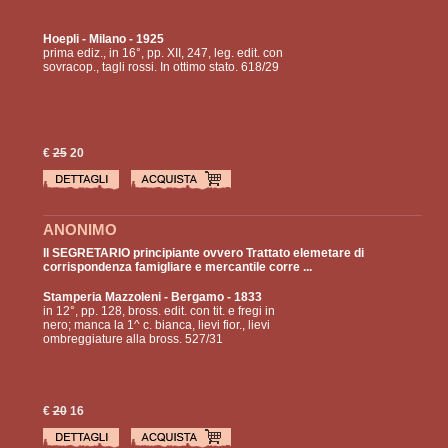
Hoepli
- Milano - 1925
prima ediz., in 16°, pp. XII, 247, leg. edit. con
sovracop., tagli rossi. In ottimo stato. 618/29
€
25
20
ANONIMO
Il SEGRETARIO principiante ovvero Trattato elemetare di
corrispondenza famigliare e mercantile corre ...
Stamperia Mazzoleni
- Bergamo - 1833
in 12°, pp. 128, bross. edit. con tit. e fregi in
nero; manca la 1^ c. bianca, lievi fior., lievi
ombreggiature alla bross. 527/31
€
20
16