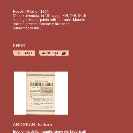
Hoepli
- Milano - 1904
3^ ediz. riveduta, in 16°, pagg. XVI, 249, 64 di
catalogo Hoepli, p/tela edit. marrone. Monete
antiche greche, romane e bizantine,
numismatica me ...
€
80
64
ANDREANI Isidoro
Economia della manutenzione dei fabbricati