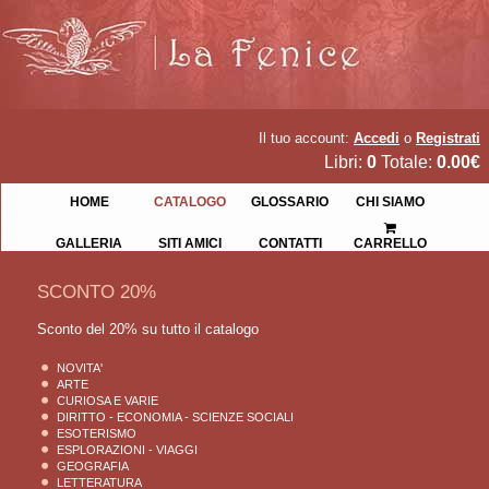
Il tuo account:
Accedi
o
Registrati
Libri:
0
Totale:
0.00€
HOME
CATALOGO
GLOSSARIO
CHI SIAMO
GALLERIA
SITI AMICI
CONTATTI
CARRELLO
SCONTO 20%
Sconto del 20% su tutto il catalogo
NOVITA'
ARTE
CURIOSA E VARIE
DIRITTO - ECONOMIA - SCIENZE SOCIALI
ESOTERISMO
ESPLORAZIONI - VIAGGI
GEOGRAFIA
LETTERATURA