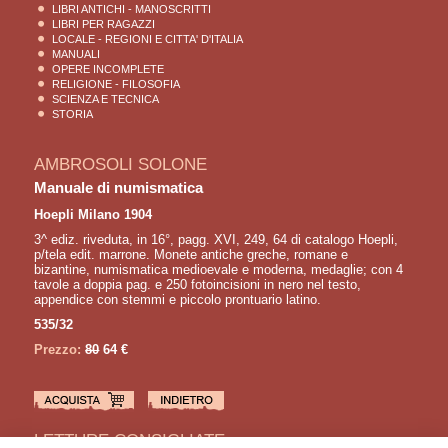
LIBRI ANTICHI - MANOSCRITTI
LIBRI PER RAGAZZI
LOCALE - REGIONI E CITTA' D'ITALIA
MANUALI
OPERE INCOMPLETE
RELIGIONE - FILOSOFIA
SCIENZA E TECNICA
STORIA
AMBROSOLI SOLONE
Manuale di numismatica
Hoepli Milano 1904
3^ ediz. riveduta, in 16°, pagg. XVI, 249, 64 di catalogo Hoepli,
p/tela edit. marrone. Monete antiche greche, romane e
bizantine, numismatica medioevale e moderna, medaglie; con 4
tavole a doppia pag. e 250 fotoincisioni in nero nel testo,
appendice con stemmi e piccolo prontuario latino.
535/32
Prezzo:
80
64 €
LETTURE CONSIGLIATE