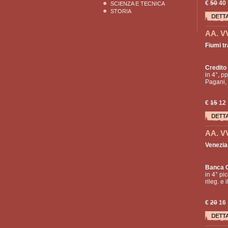
€
50
40
SCIENZA E TECNICA
STORIA
AA. V
Fiumi t
Credito
in 4°, pp
Pagani, 
€
15
12
AA. V
Venezia 
Banca C
in 4° pic
rileg. e i
€
20
16