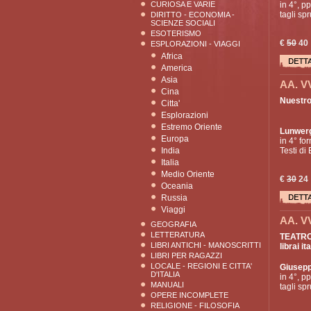
CURIOSA E VARIE
in 4°, pp
tagli spr
DIRITTO - ECONOMIA -
SCIENZE SOCIALI
ESOTERISMO
€
50
40
ESPLORAZIONI - VIAGGI
Africa
America
Asia
AA. V
Cina
Nuestro
Citta'
Esplorazioni
Estremo Oriente
Lunwer
Europa
in 4° for
India
Testi di
Italia
Medio Oriente
€
30
24
Oceania
Russia
Viaggi
AA. V
GEOGRAFIA
LETTERATURA
TEATRO 
LIBRI ANTICHI - MANOSCRITTI
librai ita
LIBRI PER RAGAZZI
LOCALE - REGIONI E CITTA'
Giusepp
D'ITALIA
in 4°, pp
MANUALI
tagli spr
OPERE INCOMPLETE
RELIGIONE - FILOSOFIA