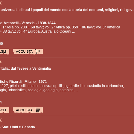
V.
 universale di tutti i popoli del mondo ossia storia dei costumi, religioni, riti, gov
e Antonelli
- Venezia - 1838-1844
l. 1° Asia pp. 288 + 68 tavv.; vol. 2° Africa pp. 359 + 86 tavv.; vol. 3° America
+ 88 tavv.; vol. 4° Europa, Australia o Oceani ...
60
V.
Italia: dal Tevere a Ventimiglia
fiche Ricordi
- Milano - 1971
. 127, p/tela edit. ocra con sovracop. ill., sguardie ill. e custodia in cartoncino;
gia, urbanistica, zoologia, geologia, botanica, ...
4
V.
 Stati Uniti e Canada