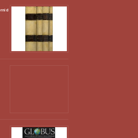
erni d