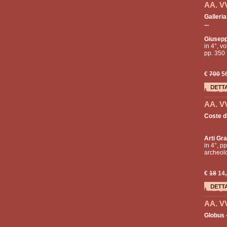
AA. V
Galleria
...
Giusepp
in 4°, vo
pp. 350 
€
700
5
AA. V
Coste d'
Arti Gra
in 4°, pp
archeolo
€
18
14,
AA. V
Globus -