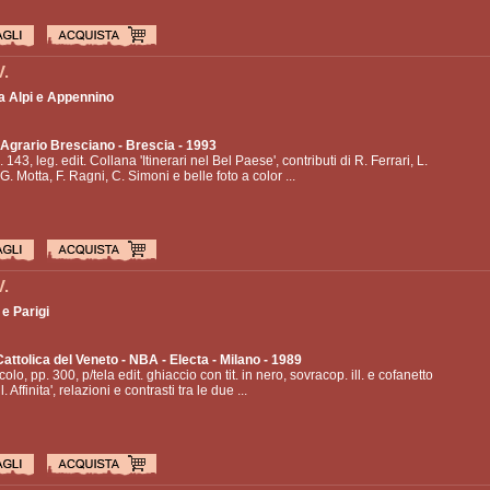
V.
ra Alpi e Appennino
 Agrario Bresciano
- Brescia - 1993
. 143, leg. edit. Collana 'Itinerari nel Bel Paese', contributi di R. Ferrari, L.
G. Motta, F. Ragni, C. Simoni e belle foto a color ...
V.
e Parigi
attolica del Veneto - NBA - Electa
- Milano - 1989
colo, pp. 300, p/tela edit. ghiaccio con tit. in nero, sovracop. ill. e cofanetto
ll. Affinita', relazioni e contrasti tra le due ...