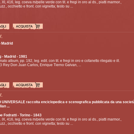
. XI, 416, leg. coeva m/pelle verde con tit. e fregi in oro al ds., piatti marmor.,
uzz., occhietto e front. con vignetta; testo su ...
V.
 Madrid
g
- Madrid - 1981
mato album, pp. 192, leg. edit. con tit. e fregi in oro e cofanetto rilegato e ill.
 El Rey Don Juan Carlos, Enrique Tierno Galvan, ...
V.
UNIVERSALE raccolta enciclopedica e scenografica pubblicata da una società
lian ...
e Fodratti
- Torino - 1843
. IX, 416, leg. coeva m/pelle verde con tit. e fregi in oro al ds., piatti marmor.,
uzz., occhietto e front. con vignetta; testo su ...