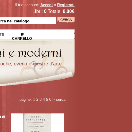
Il tuo account:
Accedi
o
Registrati
Libri:
0
Totale:
0.00€
TI
CARRELLO
epoche, eventi e mostre d'arte
pagine:
1
2
3
4
5
6
>
cerca
 di