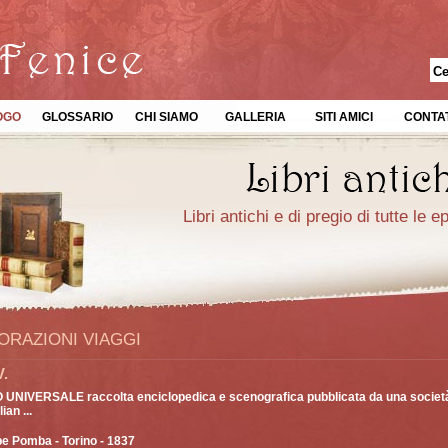
OGO
GLOSSARIO
CHI SIAMO
GALLERIA
SITI AMICI
CONTAT
Libri antichi e di pregio di tutte le 
ORAZIONI VIAGGI
V.
UNIVERSALE raccolta enciclopedica e scenografica pubblicata da una società
lian ...
pe Pomba
- Torino - 1837