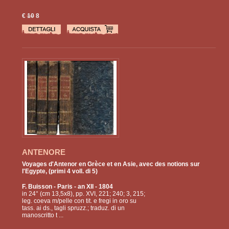
€
10
8
ANTENORE
Voyages d'Antenor en Grèce et en Asie, avec des notions sur
l'Egypte, (primi 4 voll. di 5)
F. Buisson
- Paris - an XII - 1804
in 24° (cm 13,5x8), pp. XVI, 221; 240; 3, 215;
leg. coeva m/pelle con tit. e fregi in oro su
tass. ai ds., tagli spruzz.; traduz. di un
manoscritto t ...