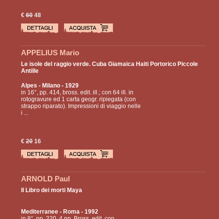
€
60
48
APPELIUS Mario
Le isole del raggio verde. Cuba Giamaica Haiti Portorico Piccole
Antille
Alpes
- Milano - 1929
in 16°, pp. 414, bross. edit. ill.; con 64 ill. in
rotogravure ed 1 carta geogr. ripiegata (con
strappo riparato). Impressioni di viaggio nelle
i ...
€
20
16
ARNOLD Paul
Il Libro dei morti Maya
Mediterranee
- Roma - 1992
in 8°, pp. 220, 4 nn.,Bross. edit. con