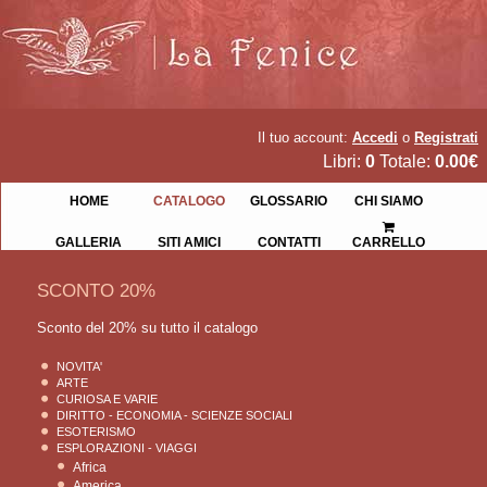
Il tuo account:
Accedi
o
Registrati
Libri:
0
Totale:
0.00€
HOME
CATALOGO
GLOSSARIO
CHI SIAMO
GALLERIA
SITI AMICI
CONTATTI
CARRELLO
SCONTO 20%
Sconto del 20% su tutto il catalogo
NOVITA'
ARTE
CURIOSA E VARIE
DIRITTO - ECONOMIA - SCIENZE SOCIALI
ESOTERISMO
ESPLORAZIONI - VIAGGI
Africa
America