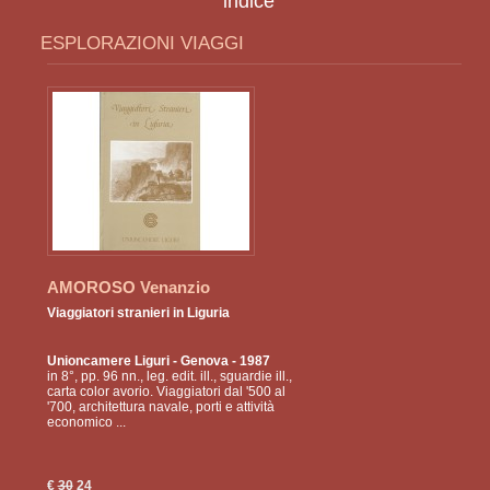
indice
ESPLORAZIONI VIAGGI
AMOROSO Venanzio
Viaggiatori stranieri in Liguria
Unioncamere Liguri
- Genova - 1987
in 8°, pp. 96 nn., leg. edit. ill., sguardie ill.,
carta color avorio. Viaggiatori dal '500 al
'700, architettura navale, porti e attività
economico ...
€
30
24