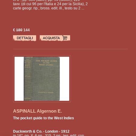
tavv. (di cui 96 per l'Italia e 24 per la Sicilia), 2
carte geogr. rip.; bross. edit. ill., testo su 2 ...
€
180
144
ASPINALL Algernon E.
The pocket guide to the West Indies
Duckworth & Co.
- London - 1912
in 16°, pp. X, 6 nn., 315, 2 nn.; leg. edit. con