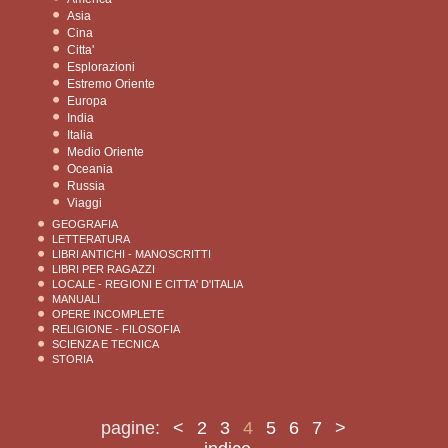
Asia
Cina
Citta'
Esplorazioni
Estremo Oriente
Europa
India
Italia
Medio Oriente
Oceania
Russia
Viaggi
GEOGRAFIA
LETTERATURA
LIBRI ANTICHI - MANOSCRITTI
LIBRI PER RAGAZZI
LOCALE - REGIONI E CITTA' D'ITALIA
MANUALI
OPERE INCOMPLETE
RELIGIONE - FILOSOFIA
SCIENZA E TECNICA
STORIA
pagine:
<
2
3
4
5
6
7
>