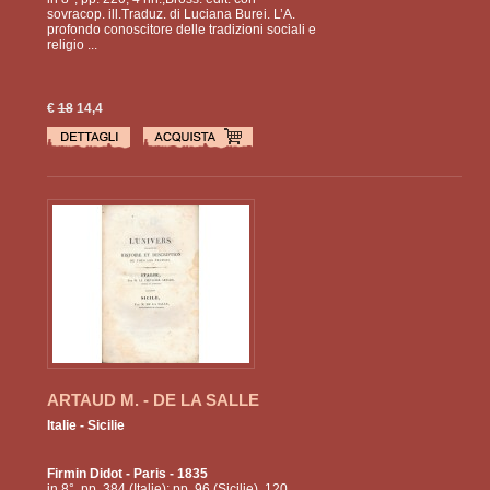
sovracop. ill.Traduz. di Luciana Burei. L’A.
profondo conoscitore delle tradizioni sociali e
religio ...
€
18
14,4
ARTAUD M. - DE LA SALLE
Italie - Sicilie
Firmin Didot
- Paris - 1835
in 8°, pp. 384 (Italie); pp. 96 (Sicilie), 120