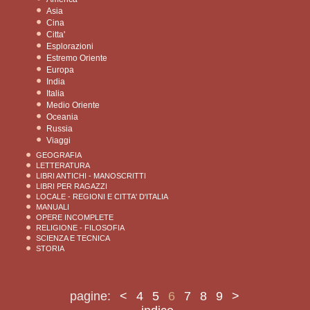
Asia
Cina
Citta'
Esplorazioni
Estremo Oriente
Europa
India
Italia
Medio Oriente
Oceania
Russia
Viaggi
GEOGRAFIA
LETTERATURA
LIBRI ANTICHI - MANOSCRITTI
LIBRI PER RAGAZZI
LOCALE - REGIONI E CITTA' D'ITALIA
MANUALI
OPERE INCOMPLETE
RELIGIONE - FILOSOFIA
SCIENZA E TECNICA
STORIA
pagine:
<
4
5
6
7
8
9
>