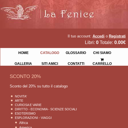
Il tuo account:
Accedi
o
Registrati
Libri:
0
Totale:
0.00€
HOME
CATALOGO
GLOSSARIO
CHI SIAMO
GALLERIA
SITI AMICI
CONTATTI
CARRELLO
SCONTO 20%
Sconto del 20% su tutto il catalogo
NOVITA'
ARTE
CURIOSA E VARIE
DIRITTO - ECONOMIA - SCIENZE SOCIALI
ESOTERISMO
ESPLORAZIONI - VIAGGI
Africa
America