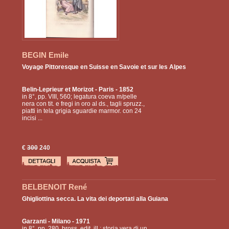
BEGIN Emile
Voyage Pittoresque en Suisse en Savoie et sur les Alpes
Belin-Leprieur et Morizot
- Paris - 1852
in 8°, pp. VIII, 560; legatura coeva m/pelle
nera con tit. e fregi in oro al ds., tagli spruzz.,
piatti in tela grigia sguardie marmor. con 24
incisi ...
€
300
240
BELBENOIT René
Ghigliottina secca. La vita dei deportati alla Guiana
Garzanti
- Milano - 1971
in 8°, pp. 280, bross. edit. ill.; storia vera di un