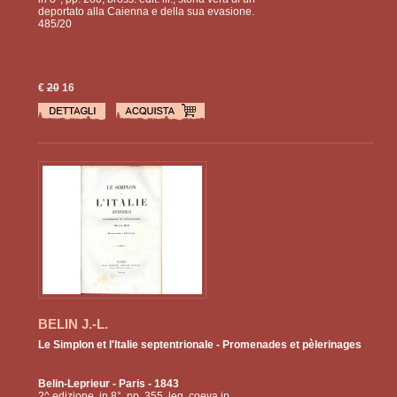
deportato alla Caienna e della sua evasione.
485/20
€
20
16
BELIN J.-L.
Le Simplon et l'Italie septentrionale - Promenades et pèlerinages
Belin-Leprieur
- Paris - 1843
2^ edizione, in 8°, pp. 355, leg. coeva in