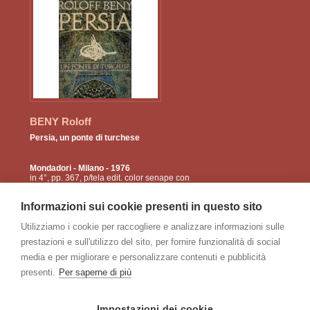
BENY Roloff
Persia, un ponte di turchese
Mondadori
- Milano - 1976
in 4°, pp. 367, p/tela edit. color senape con
fregio calligrafico impresso in oro e turchese
al piatto e sovracop. ill. Le splendide foto a
Informazioni sui cookie presenti in questo sito
colori a ...
Utilizziamo i cookie per raccogliere e analizzare informazioni sulle
prestazioni e sull'utilizzo del sito, per fornire funzionalità di social
€
50
40
media e per migliorare e personalizzare contenuti e pubblicità
presenti.
Per saperne di più
pagine:
<
4
5
6
7
8
9
>
Impostazioni dei cookie