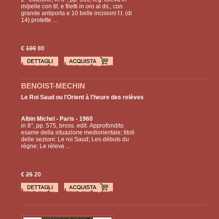
m/pelle con tit. e filetti in oro al ds., con
grande antiporta e 10 belle incisioni f.t. (di
14) protette ...
€
100
80
BENOIST-MECHIN
Le Roi Saud ou l'Orient à l'heure des relèves
Albin Michel
- Paris - 1960
in 8°, pp. 575, bross. edit. Approfondito
esame della situazione mediorientale; titoli
delle sezioni: Le roi Saud; Les débuts du
règne; Le rèleve ...
€
25
20