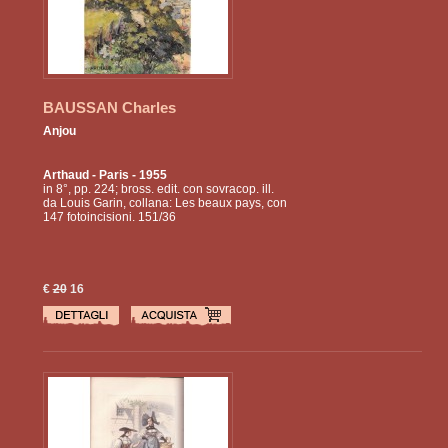
BAUSSAN Charles
Anjou
Arthaud
- Paris - 1955
in 8°, pp. 224; bross. edit. con sovracop. ill.
da Louis Garin, collana: Les beaux pays, con
147 fotoincisioni. 151/36
€
20
16