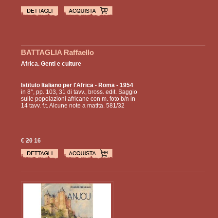
BATTAGLIA Raffaello
Africa. Genti e culture
Istituto Italiano per l'Africa
- Roma - 1954
in 8°, pp. 103, 31 di tavv., bross. edit. Saggio
sulle popolazioni africane con m. foto b/n in
14 tavv. f.t. Alcune note a matita. 581/32
€
20
16