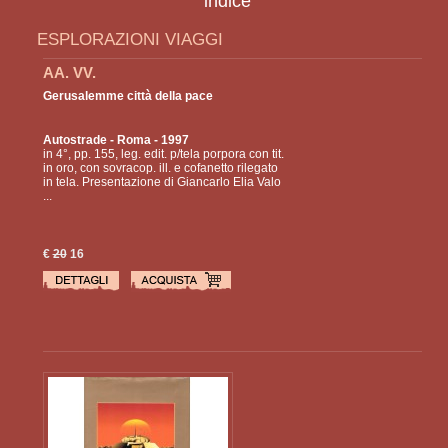
indice
ESPLORAZIONI VIAGGI
AA. VV.
Gerusalemme città della pace
Autostrade
- Roma - 1997
in 4°, pp. 155, leg. edit. p/tela porpora con tit.
in oro, con sovracop. ill. e cofanetto rilegato
in tela. Presentazione di Giancarlo Elia Valo
...
€
20
16