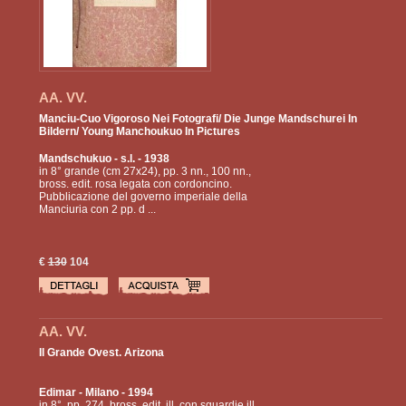
AA. VV.
Manciu-Cuo Vigoroso Nei Fotografi/ Die Junge Mandschurei In
Bildern/ Young Manchoukuo In Pictures
Mandschukuo
- s.l. - 1938
in 8° grande (cm 27x24), pp. 3 nn., 100 nn.,
bross. edit. rosa legata con cordoncino.
Pubblicazione del governo imperiale della
Manciuria con 2 pp. d ...
€
130
104
AA. VV.
Il Grande Ovest. Arizona
Edimar
- Milano - 1994
in 8°, pp. 274, bross. edit. ill. con sguardie ill.