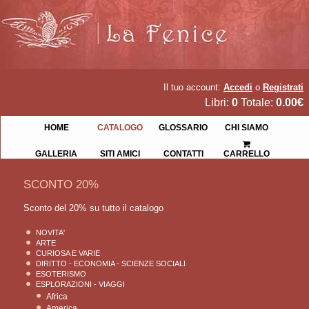
Il tuo account:
Accedi
o
Registrati
Libri:
0
Totale:
0.00€
HOME
CATALOGO
GLOSSARIO
CHI SIAMO
GALLERIA
SITI AMICI
CONTATTI
CARRELLO
SCONTO 20%
Sconto del 20% su tutto il catalogo
NOVITA'
ARTE
CURIOSA E VARIE
DIRITTO - ECONOMIA - SCIENZE SOCIALI
ESOTERISMO
ESPLORAZIONI - VIAGGI
Africa
America