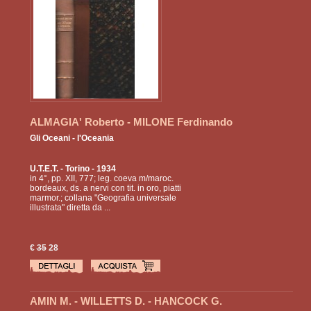
ALMAGIA' Roberto - MILONE Ferdinando
Gli Oceani - l'Oceania
U.T.E.T.
- Torino - 1934
in 4°, pp. XII, 777; leg. coeva m/maroc.
bordeaux, ds. a nervi con tit. in oro, piatti
marmor.; collana "Geografia universale
illustrata" diretta da ...
€
35
28
AMIN M. - WILLETTS D. - HANCOCK G.