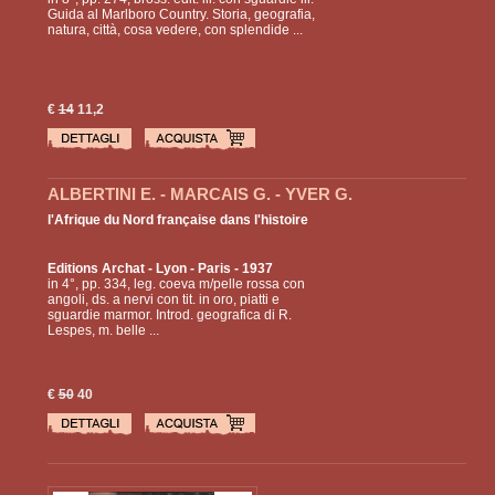
Guida al Marlboro Country. Storia, geografia,
natura, città, cosa vedere, con splendide ...
€
14
11,2
ALBERTINI E. - MARCAIS G. - YVER G.
l'Afrique du Nord française dans l'histoire
Editions Archat
- Lyon - Paris - 1937
in 4°, pp. 334, leg. coeva m/pelle rossa con
angoli, ds. a nervi con tit. in oro, piatti e
sguardie marmor. Introd. geografica di R.
Lespes, m. belle ...
€
50
40