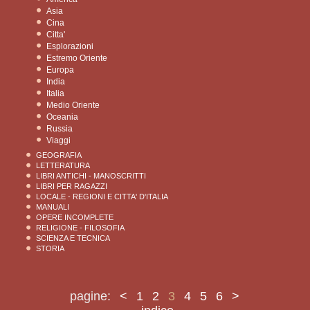
Asia
Cina
Citta'
Esplorazioni
Estremo Oriente
Europa
India
Italia
Medio Oriente
Oceania
Russia
Viaggi
GEOGRAFIA
LETTERATURA
LIBRI ANTICHI - MANOSCRITTI
LIBRI PER RAGAZZI
LOCALE - REGIONI E CITTA' D'ITALIA
MANUALI
OPERE INCOMPLETE
RELIGIONE - FILOSOFIA
SCIENZA E TECNICA
STORIA
pagine:
<
1
2
3
4
5
6
>