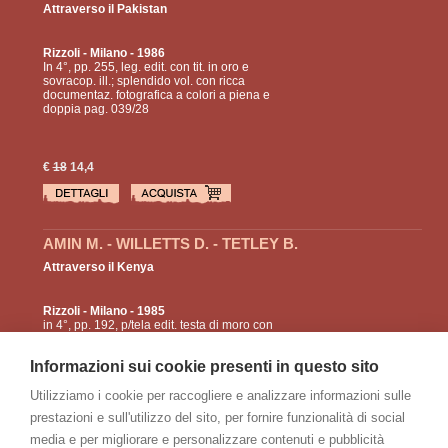
Attraverso il Pakistan
Rizzoli
- Milano - 1986
In 4°, pp. 255, leg. edit. con tit. in oro e
sovracop. ill.; splendido vol. con ricca
documentaz. fotografica a colori a piena e
doppia pag. 039/28
€
18
14,4
AMIN M. - WILLETTS D. - TETLEY B.
Attraverso il Kenya
Rizzoli
- Milano - 1985
in 4°, pp. 192, p/tela edit. testa di moro con
sovracop. ill. Con splendide foto a colori
anche a doppia pag. Buono stato. 296/37
Informazioni sui cookie presenti in questo sito
Utilizziamo i cookie per raccogliere e analizzare informazioni sulle
prestazioni e sull'utilizzo del sito, per fornire funzionalità di social
€
25
20
media e per migliorare e personalizzare contenuti e pubblicità