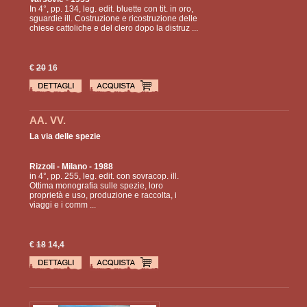
In 4°, pp. 134, leg. edit. bluette con tit. in oro,
sguardie ill. Costruzione e ricostruzione delle
chiese cattoliche e del clero dopo la distruz ...
€
20
16
AA. VV.
La via delle spezie
Rizzoli
- Milano - 1988
in 4°, pp. 255, leg. edit. con sovracop. ill.
Ottima monografia sulle spezie, loro
proprietà e uso, produzione e raccolta, i
viaggi e i comm ...
€
18
14,4