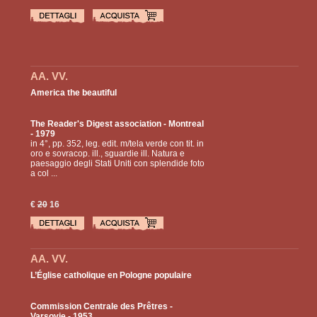
AA. VV.
America the beautiful
The Reader's Digest association
- Montreal
- 1979
in 4°, pp. 352, leg. edit. m/tela verde con tit. in
oro e sovracop. ill., sguardie ill. Natura e
paesaggio degli Stati Uniti con splendide foto
a col ...
€
20
16
AA. VV.
L’Église catholique en Pologne populaire
Commission Centrale des Prêtres
-
Varsovie - 1953