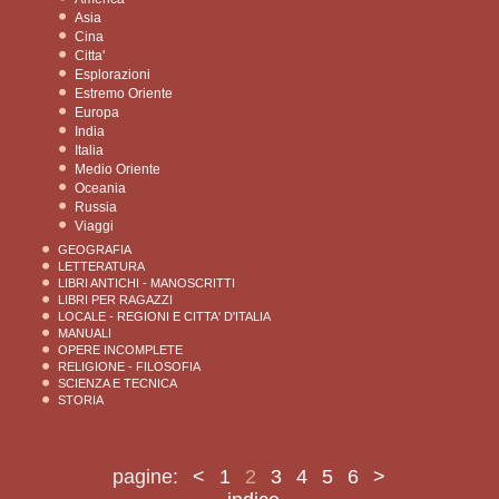
Asia
Cina
Citta'
Esplorazioni
Estremo Oriente
Europa
India
Italia
Medio Oriente
Oceania
Russia
Viaggi
GEOGRAFIA
LETTERATURA
LIBRI ANTICHI - MANOSCRITTI
LIBRI PER RAGAZZI
LOCALE - REGIONI E CITTA' D'ITALIA
MANUALI
OPERE INCOMPLETE
RELIGIONE - FILOSOFIA
SCIENZA E TECNICA
STORIA
pagine:
<
1
2
3
4
5
6
>