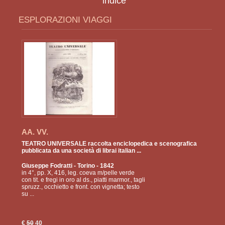
indice
ESPLORAZIONI VIAGGI
AA. VV.
TEATRO UNIVERSALE raccolta enciclopedica e scenografica
pubblicata da una società di librai italian ...
Giuseppe Fodratti
- Torino - 1842
in 4°, pp. X, 416, leg. coeva m/pelle verde
con tit. e fregi in oro al ds., piatti marmor., tagli
spruzz., occhietto e front. con vignetta; testo
su ...
€
50
40