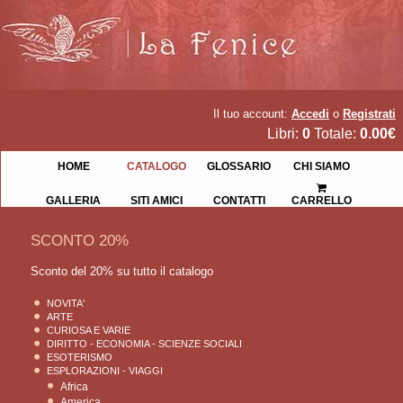
Il tuo account:
Accedi
o
Registrati
Libri:
0
Totale:
0.00€
HOME
CATALOGO
GLOSSARIO
CHI SIAMO
GALLERIA
SITI AMICI
CONTATTI
CARRELLO
SCONTO 20%
Sconto del 20% su tutto il catalogo
NOVITA'
ARTE
CURIOSA E VARIE
DIRITTO - ECONOMIA - SCIENZE SOCIALI
ESOTERISMO
ESPLORAZIONI - VIAGGI
Africa
America