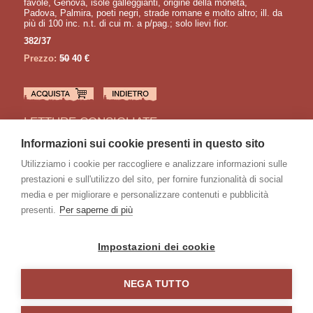
favole, Genova, isole galleggianti, origine della moneta,
Padova, Palmira, poeti negri, strade romane e molto altro; ill. da
più di 100 inc. n.t. di cui m. a p/pag.; solo lievi fior.
382/37
Prezzo:
50
40 €
LETTURE CONSIGLIATE
AA. VV.
Informazioni sui cookie presenti in questo sito
TEATRO UNIVERSALE raccolta enciclopedica e scenografica
pubblicata da una società di librai italiani, Anno IV
Utilizziamo i cookie per raccogliere e analizzare informazioni sulle
AA. VV.
prestazioni e sull'utilizzo del sito, per fornire funzionalità di social
TEATRO UNIVERSALE raccolta enciclopedica e scenografica
pubblicata da una società di librai italiani, Anno IX
media e per migliorare e personalizzare contenuti e pubblicità
HERM Gerhard
presenti.
Per saperne di più
L'avventura dei Fenici
CARTER Howard
Tutankhamen
Impostazioni dei cookie
NEGA TUTTO
Home
/
Catalogo
/
Glossario
/
Chi siamo
/
Galleria
/
Contatti
/
Privacy e Cookie Policy