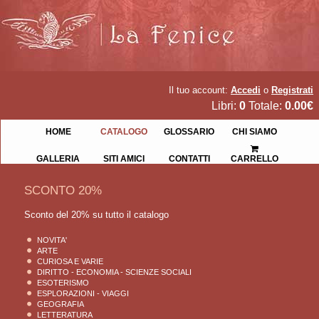
Il tuo account:
Accedi
o
Registrati
Libri:
0
Totale:
0.00€
HOME
CATALOGO
GLOSSARIO
CHI SIAMO
GALLERIA
SITI AMICI
CONTATTI
CARRELLO
SCONTO 20%
Sconto del 20% su tutto il catalogo
NOVITA'
ARTE
CURIOSA E VARIE
DIRITTO - ECONOMIA - SCIENZE SOCIALI
ESOTERISMO
ESPLORAZIONI - VIAGGI
GEOGRAFIA
LETTERATURA