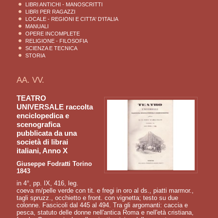
LIBRI ANTICHI - MANOSCRITTI
LIBRI PER RAGAZZI
LOCALE - REGIONI E CITTA' D'ITALIA
MANUALI
OPERE INCOMPLETE
RELIGIONE - FILOSOFIA
SCIENZA E TECNICA
STORIA
AA. VV.
TEATRO
UNIVERSALE raccolta
enciclopedica e
scenografica
pubblicata da una
società di librai
italiani, Anno X
Giuseppe Fodratti Torino
1843
in 4°, pp. IX, 416, leg.
coeva m/pelle verde con tit. e fregi in oro al ds., piatti marmor.,
tagli spruzz., occhietto e front. con vignetta; testo su due
colonne. Fascicoli dal 445 al 494. Tra gli argomanti: caccia e
pesca, statuto delle donne nell'antica Roma e nell'età cristiana,