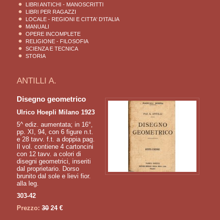
LIBRI ANTICHI - MANOSCRITTI
LIBRI PER RAGAZZI
LOCALE - REGIONI E CITTA' D'ITALIA
MANUALI
OPERE INCOMPLETE
RELIGIONE - FILOSOFIA
SCIENZA E TECNICA
STORIA
ANTILLI A.
Disegno geometrico
Ulrico Hoepli Milano 1923
5^ ediz. aumentata; in 16°,
pp. XI, 94, con 6 figure n.t.
e 28 tavv. f.t. a doppia pag.
Il vol. contiene 4 cartoncini
con 12 tavv. a colori di
disegni geometrici, inseriti
dal proprietario. Dorso
brunito dal sole e lievi fior.
alla leg.
303-42
Prezzo:
30
24 €