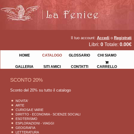
Il tuo account:
Accedi
o
Registrati
Libri:
0
Totale:
0.00€
HOME
CATALOGO
GLOSSARIO
CHI SIAMO
GALLERIA
SITI AMICI
CONTATTI
CARRELLO
SCONTO 20%
Sconto del 20% su tutto il catalogo
NOVITA'
ARTE
CURIOSA E VARIE
DIRITTO - ECONOMIA - SCIENZE SOCIALI
ESOTERISMO
ESPLORAZIONI - VIAGGI
GEOGRAFIA
LETTERATURA