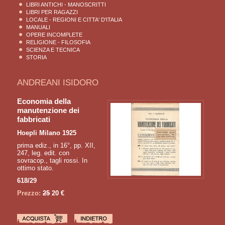
LIBRI ANTICHI - MANOSCRITTI
LIBRI PER RAGAZZI
LOCALE - REGIONI E CITTA' D'ITALIA
MANUALI
OPERE INCOMPLETE
RELIGIONE - FILOSOFIA
SCIENZA E TECNICA
STORIA
ANDREANI ISIDORO
Economia della
manutenzione dei
fabbricati
Hoepli Milano 1925
prima ediz., in 16°, pp. XII,
247, leg. edit. con
sovracop., tagli rossi. In
ottimo stato.
618/29
Prezzo:
25
20 €