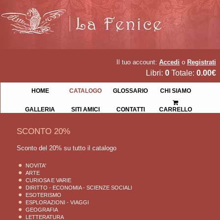
Il tuo account:
Accedi
o
Registrati
Libri:
0
Totale:
0.00€
HOME
CATALOGO
GLOSSARIO
CHI SIAMO
GALLERIA
SITI AMICI
CONTATTI
CARRELLO
SCONTO 20%
Sconto del 20% su tutto il catalogo
NOVITA'
ARTE
CURIOSA E VARIE
DIRITTO - ECONOMIA - SCIENZE SOCIALI
ESOTERISMO
ESPLORAZIONI - VIAGGI
GEOGRAFIA
LETTERATURA