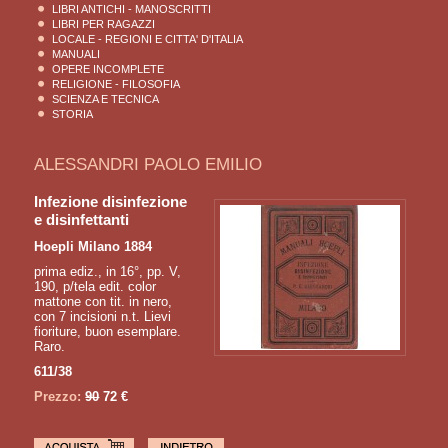
LIBRI ANTICHI - MANOSCRITTI
LIBRI PER RAGAZZI
LOCALE - REGIONI E CITTA' D'ITALIA
MANUALI
OPERE INCOMPLETE
RELIGIONE - FILOSOFIA
SCIENZA E TECNICA
STORIA
ALESSANDRI PAOLO EMILIO
Infezione disinfezione
e disinfettanti
Hoepli Milano 1884
prima ediz., in 16°, pp. V,
190, p/tela edit. color
mattone con tit. in nero,
con 7 incisioni n.t. Lievi
fioriture, buon esemplare.
Raro.
611/38
Prezzo:
90
72 €