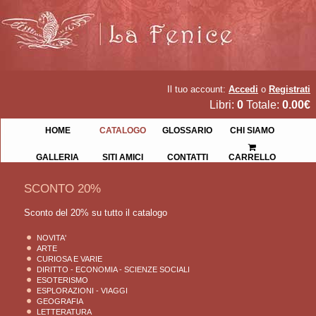
Il tuo account:
Accedi
o
Registrati
Libri:
0
Totale:
0.00€
HOME
CATALOGO
GLOSSARIO
CHI SIAMO
GALLERIA
SITI AMICI
CONTATTI
CARRELLO
SCONTO 20%
Sconto del 20% su tutto il catalogo
NOVITA'
ARTE
CURIOSA E VARIE
DIRITTO - ECONOMIA - SCIENZE SOCIALI
ESOTERISMO
ESPLORAZIONI - VIAGGI
GEOGRAFIA
LETTERATURA