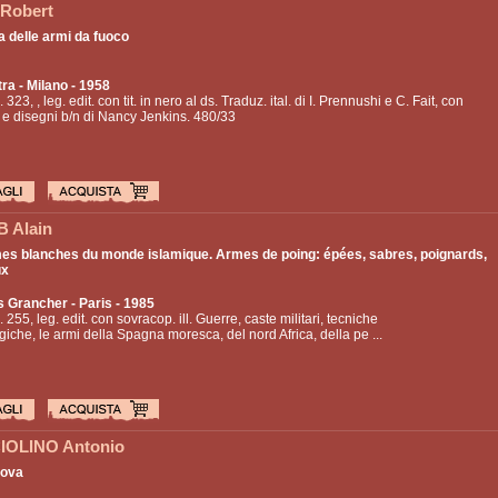
Robert
a delle armi da fuoco
tra
- Milano - 1958
. 323, , leg. edit. con tit. in nero al ds. Traduz. ital. di I. Prennushi e C. Fait, con
 e disegni b/n di Nancy Jenkins. 480/33
 Alain
es blanches du monde islamique. Armes de poing: épées, sabres, poignards,
ux
s Grancher
- Paris - 1985
. 255, leg. edit. con sovracop. ill. Guerre, caste militari, tecniche
giche, le armi della Spagna moresca, del nord Africa, della pe ...
OLINO Antonio
nova