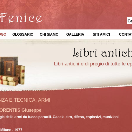
OGO
GLOSSARIO
CHI SIAMO
GALLERIA
SITI AMICI
CONTAT
Libri antichi e di pregio di tutte le 
NZA E TECNICA, ARMI
ORENTIIS Giuseppe
ia delle armi da fuoco portatili. Caccia, tiro, difesa, esplosivi, munizioni
 Milano - 1977