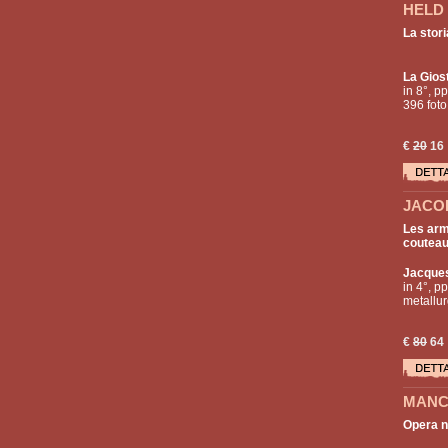
HELD 
La stori
La Gios
in 8°, pp
396 foto
€
20
16
JACOB
Les arm
coutea
Jacque
in 4°, pp
metallur
€
80
64
MANCI
Opera 