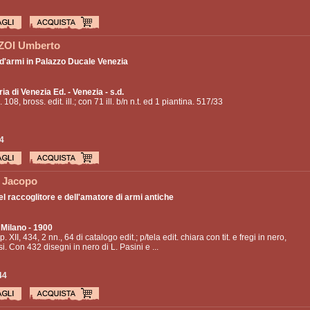
OI Umberto
 d'armi in Palazzo Ducale Venezia
ia di Venezia Ed.
- Venezia - s.d.
. 108, bross. edit. ill.; con 71 ill. b/n n.t. ed 1 piantina. 517/33
4
 Jacopo
l raccoglitore e dell'amatore di armi antiche
 Milano - 1900
p. XII, 434, 2 nn., 64 di catalogo edit.; p/tela edit. chiara con tit. e fregi in nero,
si. Con 432 disegni in nero di L. Pasini e ...
44