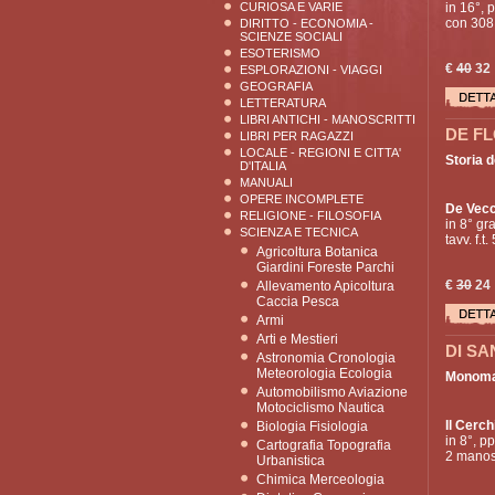
CURIOSA E VARIE
in 16°, 
con 308 
DIRITTO - ECONOMIA -
SCIENZE SOCIALI
ESOTERISMO
€
40
32
ESPLORAZIONI - VIAGGI
GEOGRAFIA
LETTERATURA
LIBRI ANTICHI - MANOSCRITTI
DE FL
LIBRI PER RAGAZZI
LOCALE - REGIONI E CITTA'
Storia d
D'ITALIA
MANUALI
OPERE INCOMPLETE
De Vecc
RELIGIONE - FILOSOFIA
in 8° gra
SCIENZA E TECNICA
tavv. f.t
Agricoltura Botanica
Giardini Foreste Parchi
€
30
24
Allevamento Apicoltura
Caccia Pesca
Armi
Arti e Mestieri
DI SA
Astronomia Cronologia
Meteorologia Ecologia
Monomac
Automobilismo Aviazione
Motociclismo Nautica
Il Cerch
Biologia Fisiologia
in 8°, pp
Cartografia Topografia
2 manosc
Urbanistica
Chimica Merceologia