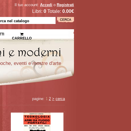
Il tuo account:
Accedi
o
Registrati
Libri:
0
Totale:
0.00€
TI
CARRELLO
epoche, eventi e mostre d'arte
pagine:
1
2
>
cerca