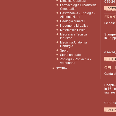
Dietetica Cosmesi
€
30
24
Farmacologia Erboristeria
Omeopatia
Gastronomia - Enologia -
FRANZ
Alimentazione
Geologia Minerali
Le sale
Ingegneria Idraulica
Matematica Fisica
Meccanica Tecnica
Stamper
Industrie
in 8°, pp
Medicina Anatomia
Chirurgia
Sport
€
18
14,
Storia naturale
Zoologia - Zootecnia -
Veterinaria
GELLI
STORIA
Guida de
Hoepli
-
in 16°, p
tagli ros
€
180
1