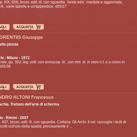
pp. XIX, 659, bross. edit. ill. con sguardie. Sesta ediz. riveduta e aggiornata,
ill., varie tabelle e un'appendice. 405/27
ORENTIIS Giuseppe
ella pistola
hi
- Milano - 1972
nde, pp. 302, leg. edit. con sovracop. ill., con mm. ill. in nero n.t. e a colori in
. 585/36
NDRO ALTONI Francesco
hia. Trattato dell'arte di scherma
io
- Rimini - 2007
. 407, bross. edit. ill. con sguardie. Collana: Gli Archi. Il vol. raccoglie i testi di
ritti sull'uso della spada, precisamente il ...