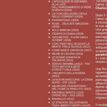
“Là tutt
L'APOCALISSE DI GIOVANNI
calma, l
ALLA LUCE
DELL'INSEGNAMENTO DI RENÉ
Charles
GUÉNON
(2020)
LA CONCHIGLIA DELL'ISOLA
Dopo il 
DELLE CORRENTI
(2020)
l’anno s
FRATANTONIO
(2019)
e inciso
ROSE... DELICATE EMOZIONI
le sue ac
(2019)
Una gran
SOLO MIMOSA
(2019)
inaspet
FEDERICA GISANA
(2018)
paesaggi
"GEOMETRIE - FUORI DAGLI
pittorich
SCHEMI"
(2018)
L'orizzo
CON I PIEDI NELL'ACQUA E LA
MENTE TRA LE NUVOLE
(2017)
antiquar
COME NASCE UNA ROSA
(2017)
scoperta
PALME DI LIGURIA
(2015)
paradis
LE DONNE GIRAFFA IN
e i suoi
TAILANDIA
(2015)
remoto e
SERGIO BRAMBILLASCA - TRA
TESTI ANTICHI E ARTE
Una Rivi
CONCETTUALE
(2015)
rapprese
L'INCANTO DELLA RIVIERA
archeolo
(2013)
paesagg
LA NUOVA MANCIURIA. LA CINA A
NORD – EST
(2013)
affascin
SALVATORE FRATANTONIO -
dipinte 
NEL FIUME DI ERACLITO
(2013)
passione
RAFFAELE BENITO LIZZA -
Ottocent
OPERE 2011 - 2012
(2012)
migrasse
RISVEGLIO
(2012)
LE STAGIONI DELLA RIVIERA
Il risul
TRA IL MARE E I MONTI LIGURI