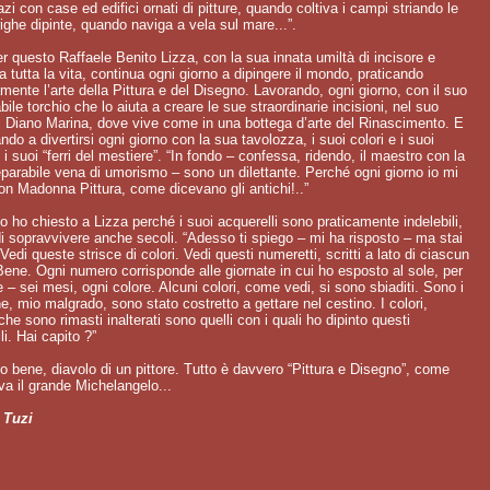
azi con case ed edifici ornati di pitture, quando coltiva i campi striando le
 righe dipinte, quando naviga a vela sul mare...”.
r questo Raffaele Benito Lizza, con la sua innata umiltà di incisore e
da tutta la vita, continua ogni giorno a dipingere il mondo, praticando
amente l’arte della Pittura e del Disegno. Lavorando, ogni giorno, con il suo
bile torchio che lo aiuta a creare le sue straordinarie incisioni, nel suo
i Diano Marina, dove vive come in una bottega d’arte del Rinascimento. E
ndo a divertirsi ogni giorno con la sua tavolozza, i suoi colori e i suoi
, i suoi “ferri del mestiere”. “In fondo – confessa, ridendo, il maestro con la
parabile vena di umorismo – sono un dilettante. Perché ogni giorno io mi
con Madonna Pittura, come dicevano gli antichi!..”
o ho chiesto a Lizza perché i suoi acquerelli sono praticamente indelebili,
i sopravvivere anche secoli. “Adesso ti spiego – mi ha risposto – ma stai
 Vedi queste strisce di colori. Vedi questi numeretti, scritti a lato di ciascun
Bene. Ogni numero corrisponde alle giornate in cui ho esposto al sole, per
e – sei mesi, ogni colore. Alcuni colori, come vedi, si sono sbiaditi. Sono i
he, mio malgrado, sono stato costretto a gettare nel cestino. I colori,
che sono rimasti inalterati sono quelli con i quali ho dipinto questi
li. Hai capito ?”
o bene, diavolo di un pittore. Tutto è davvero “Pittura e Disegno”, come
a il grande Michelangelo...
 Tuzi