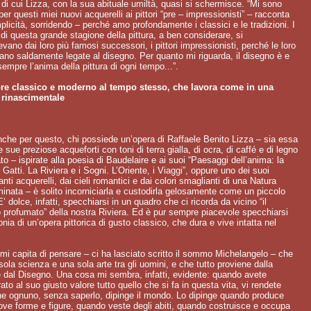
a di cui Lizza, con la sua abituale umiltà, quasi si schermisce. “Mi sono
 per questi miei nuovi acquerelli ai pittori “pre – impressionisti” – racconta
licità, sorridendo – perché amo profondamente i classici e le tradizioni. I
i di questa grande stagione della pittura, a ben considerare, si
evano dai loro più famosi successori, i pittori impressionisti, perché le loro
ano saldamente legate al disegno. Per quanto mi riguarda, il disegno è e
sempre l’anima della pittura di ogni tempo...”.
ore classico e moderno al tempo stesso, che lavora come in una
 rinascimentale
che per questo, chi possiede un’opera di Raffaele Benito Lizza – sia essa
e sue preziose acqueforti con toni di terra gialla, di ocra, di caffé e di legno
to – ispirate alla poesia di Baudelaire e ai suoi “Paesaggi dell’anima: la
 Gatti. La Riviera e i Sogni. L’Oriente, i Viaggi”, oppure uno dei suoi
anti acquerelli, dai cieli romantici e dai colori smaglianti di una Natura
inata – è solito incorniciarla e custodirla gelosamente come un piccolo
E’ dolce, infatti, specchiarsi in un quadro che ci ricorda da vicino “il
 profumato” della nostra Riviera. Ed è pur sempre piacevole specchiarsi
onia di un’opera pittorica di gusto classico, che dura e vive intatta nel
 mi capita di pensare – ci ha lasciato scritto il sommo Michelangelo – che
sola scienza e una sola arte tra gli uomini, e che tutto proviene dalla
e dal Disegno. Una cosa mi sembra, infatti, evidente: quando avete
ato al suo giusto valore tutto quello che si fa in questa vita, vi rendete
he ognuno, senza saperlo, dipinge il mondo. Lo dipinge quando produce
ove forme e figure, quando veste degli abiti, quando costruisce e occupa