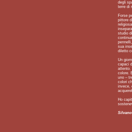
degli sp
terre di
Forse pe
pittore 
religios
insepara
studio d
continua
pennelli
sua inse
diletto 
Un giorn
capaci d
attento.
colore. 
uno – tr
colori c
invece, 
acquerel
Ho capit
sostenev
Silvano