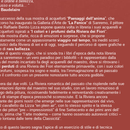
o è ordine e bellezza,
usso e voluttà... ”
 Baudelaire
successo della sua mostra di acqueforti “
Paesaggi dell’anima
”, che
corso ha inaugurato la Galleria d’Arte de “
La Fenice
” di Sanremo, il pittore
re Raffaele Benito Lizza espone questa volta in libreria i suoi acquerelli e
queforti ispirati a “
I colori e i profumi della Riviera dei Fiori
”.
de mostra d'arte, ricca di emozioni e sorprese, che si propone
tatamente come un appassionante
viaggio nel tempo
, tra inediti scorci
stici della Riviera di ieri e di oggi, seguendo il percorso di opere grafiche e
e di
rara bellezza
.
nte di questo viaggio, che si snoda tra i libri d’epoca della nota libreria
ia sanremese – un vero paradiso per i bibliofili – è rappresentato dalla
 del mondo incantato fa degli acquerelli del maestro, dove si ritrovano i
i perduti
di una Riviera dei Fiori eternamente primaverile, con i suoi colori
 profumi, sospesa tra sogno e realtà, tra l’immaginazione di un passato
 il confronto con un presente nonostante tutto ancora godibile.
era dai due volti. La Riviera romantica del passato che risplende nelle sue
ntazioni dipinte dal maestro nel suo studio, con un lavoro minuzioso di
go della pittura, ricostruendo fedelmente e reinventando creativamente i
i di stampe d’epoca pressoché sconosciute. E la Riviera ancora
ante dei giorni nostri che emerge nelle sue rappresentazioni dal vivo,
al cavalletto da Lizza “en plein air”, con lo stesso spirito e la stessa
 dei pittori “pre – impressionisti” di fine Settecento e dei primi anni dell’
o, prima che “l’arte moderna – come hanno osservato autorevoli critici –
 lontana dalle terre della Classicità”.
tato di questo lavoro segna l’apice di un esercizio di stile e di tecnica