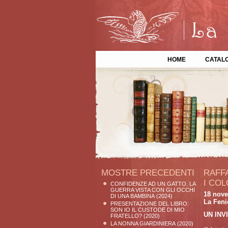
HOME
CATAL
MOSTRE PRECEDENTI
RAFFA
I COL
CONFIDENZE AD UN GATTO. LA
GUERRA VISTA CON GLI OCCHI
18 nove
DI UNA BAMBINA
(2024)
La Fenic
PRESENTAZIONE DEL LIBRO:
SON IO IL CUSTODE DI MIO
UN INV
FRATELLO?
(2020)
LA NONNA GIARDINIERA
(2020)