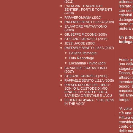
pittoric
(2011)
ispirato
L'ALTA VIA - TRA ANTICHI
SENTIERI, FORTI E TORRENTI
con semp
(2010)
colorist
PAPAVEROMANIA
(2010)
distingu
RAFFAELE BENITO LIZZA
(2009)
opere er
SALVATORE FRATANTONIO
resterà 
(2009)
GIUSEPPE PICCONE
(2008)
Un pitt
STEFANO FARAVELLI
(2008)
bottega
JESSI JACOB
(2008)
RAFFAELE BENITO LIZZA
(2007)
Galleria Immagini
Foto Reportage
Forse an
Locandina / Invito (pdf)
una dell
SALVATORE FRATANTONIO
stagiona
(2007)
Donna, i
STEFANO FARAVELLI
(2006)
affascin
RAFFAELE BENITO LIZZA
(2005)
incontam
PRESENTAZIONE DEL LIBRO:
tesoro. 
SON IO IL CUSTODE DI MIO
paradiso
FRATELLO? SCRITTI SULLA
nell’arm
SAPIENZA ORIENTALE E LA CU
tempo.
FEDERICA GISANA - "FULLNESS
IN THE VOID"
“A volte
c’è una 
Pittura 
consider
conto c
delle nu