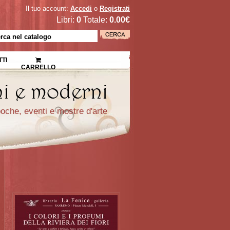
Il tuo account:
Accedi
o
Registrati
Libri:
0
Totale:
0.00€
TI
CARRELLO
epoche, eventi e mostre d'arte