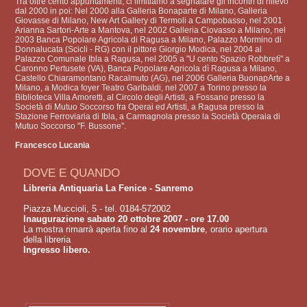
Tra oltre cento appuntamenti, ci limitiamo a segnalare gli incontri di rilievo
dal 2000 in poi: Nel 2000 alla Galleria Bonaparte di Milano, Galleria
Giovasse di Milano, New Art Gallery di Termoli a Campobasso, nel 2001
Arianna Sartori-Arte a Mantova, nel 2002 Galleria Ciovasso a Milano, nel
2003 Banca Popolare Agricola di Ragusa a Milano, Palazzo Mormino di
Donnalucata (Scicli - RG) con il pittore Giorgio Modica, nel 2004 al
Palazzo Comunale Ibla a Ragusa, nel 2005 a "U cento Spazio Robbretì" a
Caronno Pertusete (VA), Banca Popolare Agricola dì Ragusa a Milano,
Castello Chiaramontano Racalmuto (AG), nel 2006 Galleria BuonapArte a
Milano, a Modica foyer Teatro Garibaldi, nel 2007 a Torino presso la
Biblioteca Villa Amoretti, al Circolo degli Artisti, a Fossano presso la
Società di Mutuo Soccorso fra Operai ed Artisti, a Ragusa presso la
Stazione Ferroviaria di Ibla, a Carmagnola presso la Società Operaia di
Mutuo Soccorso "F. Bussone".
Francesco Lucania
DOVE E QUANDO
Libreria Antiquaria La Fenice - Sanremo
Piazza Muccioli, 5 - tel. 0184-572002
Inaugurazione sabato 20 ottobre 2007 - ore 17.00
La mostra rimarrà aperta fino al
24 novembre
, orario apertura
della libreria
Ingresso libero.