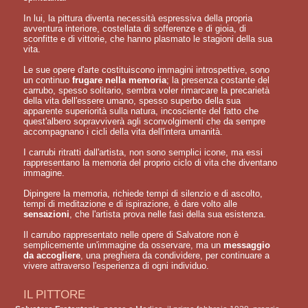
In lui, la pittura diventa necessità espressiva della propria
avventura interiore, costellata di sofferenze e di gioia, di
sconfitte e di vittorie, che hanno plasmato le stagioni della sua
vita.
Le sue opere d'arte costituiscono immagini introspettive, sono
un continuo
frugare nella memoria
; la presenza costante del
carrubo, spesso solitario, sembra voler rimarcare la precarietà
della vita dell'essere umano, spesso superbo della sua
apparente superiorità sulla natura, incosciente del fatto che
quest'albero sopravviverà agli sconvolgimenti che da sempre
accompagnano i cicli della vita dell'intera umanità.
I carrubi ritratti dall'artista, non sono semplici icone, ma essi
rappresentano la memoria del proprio ciclo di vita che diventano
immagine.
Dipingere la memoria, richiede tempi di silenzio e di ascolto,
tempi di meditazione e di ispirazione, è dare volto alle
sensazioni
, che l'artista prova nelle fasi della sua esistenza.
Il carrubo rappresentato nelle opere di Salvatore non è
semplicemente un'immagine da osservare, ma un
messaggio
da accogliere
, una preghiera da condividere, per continuare a
vivere attraverso l'esperienza di ogni individuo.
IL PITTORE