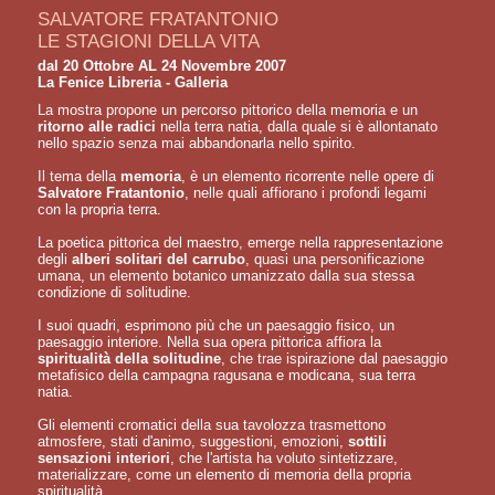
SALVATORE FRATANTONIO
LE STAGIONI DELLA VITA
dal 20 Ottobre AL 24 Novembre 2007
La Fenice Libreria - Galleria
La mostra propone un percorso pittorico della memoria e un
ritorno alle radici
nella terra natia, dalla quale si è allontanato
nello spazio senza mai abbandonarla nello spirito.
Il tema della
memoria
, è un elemento ricorrente nelle opere di
Salvatore Fratantonio
, nelle quali affiorano i profondi legami
con la propria terra.
La poetica pittorica del maestro, emerge nella rappresentazione
degli
alberi solitari del carrubo
, quasi una personificazione
umana, un elemento botanico umanizzato dalla sua stessa
condizione di solitudine.
I suoi quadri, esprimono più che un paesaggio fisico, un
paesaggio interiore. Nella sua opera pittorica affiora la
spiritualità della solitudine
, che trae ispirazione dal paesaggio
metafisico della campagna ragusana e modicana, sua terra
natia.
Gli elementi cromatici della sua tavolozza trasmettono
atmosfere, stati d'animo, suggestioni, emozioni,
sottili
sensazioni interiori
, che l'artista ha voluto sintetizzare,
materializzare, come un elemento di memoria della propria
spiritualità.