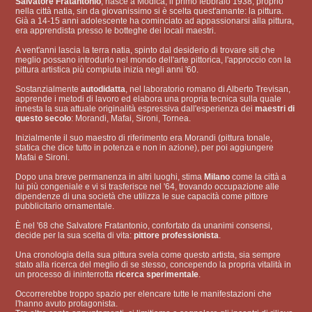
Salvatore Fratantonio
, nasce a Modica, il primo febbraio 1938, proprio
nella città natia, sin da giovanissimo si è scelta quest'amante: la pittura.
Già a 14-15 anni adolescente ha cominciato ad appassionarsi alla pittura,
era apprendista presso le botteghe dei locali maestri.
A vent'anni lascia la terra natia, spinto dal desiderio di trovare siti che
meglio possano introdurlo nel mondo dell'arte pittorica, l'approccio con la
pittura artistica più compiuta inizia negli anni '60.
Sostanzialmente
autodidatta
, nel laboratorio romano di Alberto Trevisan,
apprende i metodi di lavoro ed elabora una propria tecnica sulla quale
innesta la sua attuale originalità espressiva dall'esperienza dei
maestri di
questo secolo
: Morandi, Mafai, Sironi, Tornea.
Inizialmente il suo maestro di riferimento era Morandi (pittura tonale,
statica che dice tutto in potenza e non in azione), per poi aggiungere
Mafai e Sironi.
Dopo una breve permanenza in altri luoghi, stima
Milano
come la città a
lui più congeniale e vi si trasferisce nel '64, trovando occupazione alle
dipendenze di una società che utilizza le sue capacità come pittore
pubblicitario ornamentale.
È nel '68 che Salvatore Fratantonio, confortato da unanimi consensi,
decide per la sua scelta di vita:
pittore professionista
.
Una cronologia della sua pittura svela come questo artista, sia sempre
stato alla ricerca del meglio di se stesso, concependo la propria vitalità in
un processo di ininterrotta
ricerca sperimentale
.
Occorrerebbe troppo spazio per elencare tutte le manifestazioni che
l'hanno avuto protagonista.