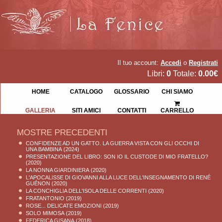
Il tuo account:
Accedi
o
Registrati
Libri:
0
Totale:
0.00€
HOME
CATALOGO
GLOSSARIO
CHI SIAMO
GALLERIA
SITI AMICI
CONTATTI
CARRELLO
MOSTRE PRECEDENTI
CONFIDENZE AD UN GATTO. LA GUERRA VISTA CON GLI OCCHI DI
UNA BAMBINA
(2024)
PRESENTAZIONE DEL LIBRO: SON IO IL CUSTODE DI MIO FRATELLO?
(2020)
LA NONNA GIARDINIERA
(2020)
L'APOCALISSE DI GIOVANNI ALLA LUCE DELL'INSEGNAMENTO DI RENÉ
GUÉNON
(2020)
LA CONCHIGLIA DELL'ISOLA DELLE CORRENTI
(2020)
FRATANTONIO
(2019)
ROSE... DELICATE EMOZIONI
(2019)
SOLO MIMOSA
(2019)
FEDERICA GISANA
(2018)