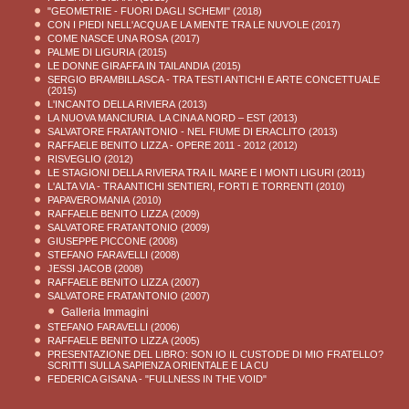
"GEOMETRIE - FUORI DAGLI SCHEMI"
(2018)
CON I PIEDI NELL'ACQUA E LA MENTE TRA LE NUVOLE
(2017)
COME NASCE UNA ROSA
(2017)
PALME DI LIGURIA
(2015)
LE DONNE GIRAFFA IN TAILANDIA
(2015)
SERGIO BRAMBILLASCA - TRA TESTI ANTICHI E ARTE CONCETTUALE
(2015)
L'INCANTO DELLA RIVIERA
(2013)
LA NUOVA MANCIURIA. LA CINA A NORD – EST
(2013)
SALVATORE FRATANTONIO - NEL FIUME DI ERACLITO
(2013)
RAFFAELE BENITO LIZZA - OPERE 2011 - 2012
(2012)
RISVEGLIO
(2012)
LE STAGIONI DELLA RIVIERA TRA IL MARE E I MONTI LIGURI
(2011)
L'ALTA VIA - TRA ANTICHI SENTIERI, FORTI E TORRENTI
(2010)
PAPAVEROMANIA
(2010)
RAFFAELE BENITO LIZZA
(2009)
SALVATORE FRATANTONIO
(2009)
GIUSEPPE PICCONE
(2008)
STEFANO FARAVELLI
(2008)
JESSI JACOB
(2008)
RAFFAELE BENITO LIZZA
(2007)
SALVATORE FRATANTONIO
(2007)
Galleria Immagini
STEFANO FARAVELLI
(2006)
RAFFAELE BENITO LIZZA
(2005)
PRESENTAZIONE DEL LIBRO: SON IO IL CUSTODE DI MIO FRATELLO?
SCRITTI SULLA SAPIENZA ORIENTALE E LA CU
FEDERICA GISANA - "FULLNESS IN THE VOID"