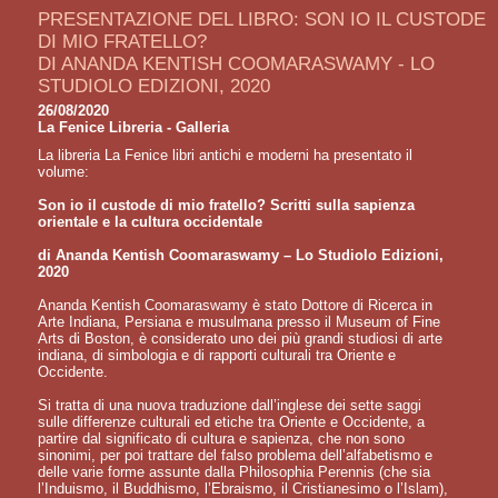
PRESENTAZIONE DEL LIBRO: SON IO IL CUSTODE
DI MIO FRATELLO?
DI ANANDA KENTISH COOMARASWAMY - LO
STUDIOLO EDIZIONI, 2020
26/08/2020
La Fenice Libreria - Galleria
La libreria La Fenice libri antichi e moderni ha presentato il
volume:
Son io il custode di mio fratello? Scritti sulla sapienza
orientale e la cultura occidentale
di Ananda Kentish Coomaraswamy – Lo Studiolo Edizioni,
2020
Ananda Kentish Coomaraswamy è stato Dottore di Ricerca in
Arte Indiana, Persiana e musulmana presso il Museum of Fine
Arts di Boston, è considerato uno dei più grandi studiosi di arte
indiana, di simbologia e di rapporti culturali tra Oriente e
Occidente.
Si tratta di una nuova traduzione dall’inglese dei sette saggi
sulle differenze culturali ed etiche tra Oriente e Occidente, a
partire dal significato di cultura e sapienza, che non sono
sinonimi, per poi trattare del falso problema dell’alfabetismo e
delle varie forme assunte dalla Philosophia Perennis (che sia
l’Induismo, il Buddhismo, l’Ebraismo, il Cristianesimo o l’Islam),