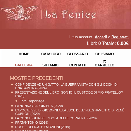
Il tuo account:
Accedi
o
Registrati
Libri:
0
Totale:
0.00€
HOME
CATALOGO
GLOSSARIO
CHI SIAMO
GALLERIA
SITI AMICI
CONTATTI
CARRELLO
MOSTRE PRECEDENTI
CONFIDENZE AD UN GATTO. LA GUERRA VISTA CON GLI OCCHI DI
UNA BAMBINA
(2024)
PRESENTAZIONE DEL LIBRO: SON IO IL CUSTODE DI MIO FRATELLO?
(2020)
Foto Reportage
LA NONNA GIARDINIERA
(2020)
L'APOCALISSE DI GIOVANNI ALLA LUCE DELL'INSEGNAMENTO DI RENÉ
GUÉNON
(2020)
LA CONCHIGLIA DELL'ISOLA DELLE CORRENTI
(2020)
FRATANTONIO
(2019)
ROSE... DELICATE EMOZIONI
(2019)