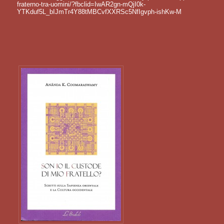
fraterno-tra-uomini/?fbclid=IwAR2gn-mQjI0k-
YTKduf5L_bIJmTr4Y88tMBCvfXXRSc5NfIgvph-ishKw-M