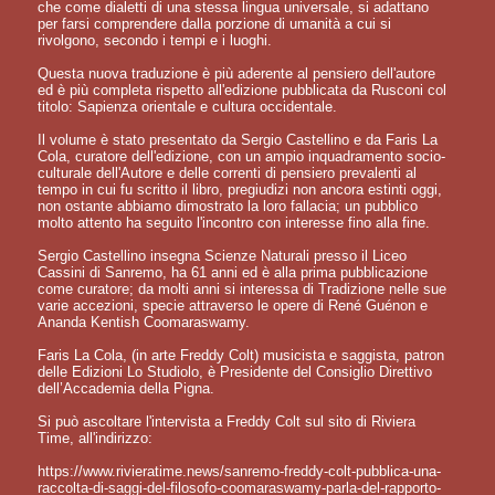
che come dialetti di una stessa lingua universale, si adattano
per farsi comprendere dalla porzione di umanità a cui si
rivolgono, secondo i tempi e i luoghi.
Questa nuova traduzione è più aderente al pensiero dell'autore
ed è più completa rispetto all'edizione pubblicata da Rusconi col
titolo: Sapienza orientale e cultura occidentale.
Il volume è stato presentato da Sergio Castellino e da Faris La
Cola, curatore dell'edizione, con un ampio inquadramento socio-
culturale dell'Autore e delle correnti di pensiero prevalenti al
tempo in cui fu scritto il libro, pregiudizi non ancora estinti oggi,
non ostante abbiamo dimostrato la loro fallacia; un pubblico
molto attento ha seguito l'incontro con interesse fino alla fine.
Sergio Castellino insegna Scienze Naturali presso il Liceo
Cassini di Sanremo, ha 61 anni ed è alla prima pubblicazione
come curatore; da molti anni si interessa di Tradizione nelle sue
varie accezioni, specie attraverso le opere di René Guénon e
Ananda Kentish Coomaraswamy.
Faris La Cola, (in arte Freddy Colt) musicista e saggista, patron
delle Edizioni Lo Studiolo, è Presidente del Consiglio Direttivo
dell’Accademia della Pigna.
Si può ascoltare l'intervista a Freddy Colt sul sito di Riviera
Time, all'indirizzo:
https://www.rivieratime.news/sanremo-freddy-colt-pubblica-una-
raccolta-di-saggi-del-filosofo-coomaraswamy-parla-del-rapporto-