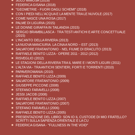
SOLO MIMOSA
(2019)
FEDERICA GISANA
(2018)
"GEOMETRIE - FUORI DAGLI SCHEMI"
(2018)
CON I PIEDI NELL'ACQUA E LA MENTE TRA LE NUVOLE
(2017)
COME NASCE UNA ROSA
(2017)
PALME DI LIGURIA
(2015)
LE DONNE GIRAFFA IN TAILANDIA
(2015)
SERGIO BRAMBILLASCA - TRA TESTI ANTICHI E ARTE CONCETTUALE
(2015)
L'INCANTO DELLA RIVIERA
(2013)
LA NUOVA MANCIURIA. LA CINA A NORD – EST
(2013)
SALVATORE FRATANTONIO - NEL FIUME DI ERACLITO
(2013)
RAFFAELE BENITO LIZZA - OPERE 2011 - 2012
(2012)
RISVEGLIO
(2012)
LE STAGIONI DELLA RIVIERA TRA IL MARE E I MONTI LIGURI
(2011)
L'ALTA VIA - TRA ANTICHI SENTIERI, FORTI E TORRENTI
(2010)
PAPAVEROMANIA
(2010)
RAFFAELE BENITO LIZZA
(2009)
SALVATORE FRATANTONIO
(2009)
GIUSEPPE PICCONE
(2008)
STEFANO FARAVELLI
(2008)
JESSI JACOB
(2008)
RAFFAELE BENITO LIZZA
(2007)
SALVATORE FRATANTONIO
(2007)
STEFANO FARAVELLI
(2006)
RAFFAELE BENITO LIZZA
(2005)
PRESENTAZIONE DEL LIBRO: SON IO IL CUSTODE DI MIO FRATELLO?
SCRITTI SULLA SAPIENZA ORIENTALE E LA CU
FEDERICA GISANA - "FULLNESS IN THE VOID"