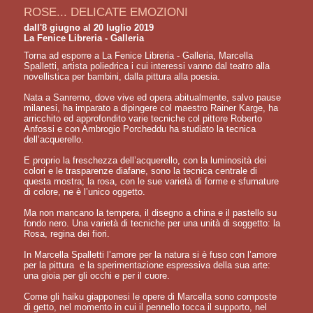
ROSE... DELICATE EMOZIONI
dall'8 giugno al 20 luglio 2019
La Fenice Libreria - Galleria
Torna ad esporre a La Fenice Libreria - Galleria, Marcella
Spalletti, artista poliedrica i cui interessi vanno dal teatro alla
novellistica per bambini, dalla pittura alla poesia.
Nata a Sanremo, dove vive ed opera abitualmente, salvo pause
milanesi, ha imparato a dipingere col maestro Rainer Karge, ha
arricchito ed approfondito varie tecniche col pittore Roberto
Anfossi e con Ambrogio Porcheddu ha studiato la tecnica
dell’acquerello.
E proprio la freschezza dell’acquerello, con la luminosità dei
colori e le trasparenze diafane, sono la tecnica centrale di
questa mostra; la rosa, con le sue varietà di forme e sfumature
di colore, ne è l’unico oggetto.
Ma non mancano la tempera, il disegno a china e il pastello su
fondo nero. Una varietà di tecniche per una unità di soggetto: la
Rosa, regina dei fiori.
In Marcella Spalletti l’amore per la natura si è fuso con l’amore
per la pittura e la sperimentazione espressiva della sua arte:
una gioia per gli occhi e per il cuore.
Come gli haiku giapponesi le opere di Marcella sono composte
di getto, nel momento in cui il pennello tocca il supporto, nel