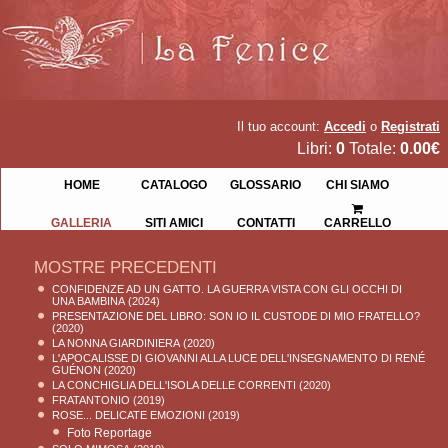
Il tuo account:
Accedi
o
Registrati
Libri:
0
Totale:
0.00€
HOME
CATALOGO
GLOSSARIO
CHI SIAMO
GALLERIA
SITI AMICI
CONTATTI
CARRELLO
MOSTRE PRECEDENTI
CONFIDENZE AD UN GATTO. LA GUERRA VISTA CON GLI OCCHI DI
UNA BAMBINA
(2024)
PRESENTAZIONE DEL LIBRO: SON IO IL CUSTODE DI MIO FRATELLO?
(2020)
LA NONNA GIARDINIERA
(2020)
L'APOCALISSE DI GIOVANNI ALLA LUCE DELL'INSEGNAMENTO DI RENÉ
GUÉNON
(2020)
LA CONCHIGLIA DELL'ISOLA DELLE CORRENTI
(2020)
FRATANTONIO
(2019)
ROSE... DELICATE EMOZIONI
(2019)
Foto Reportage