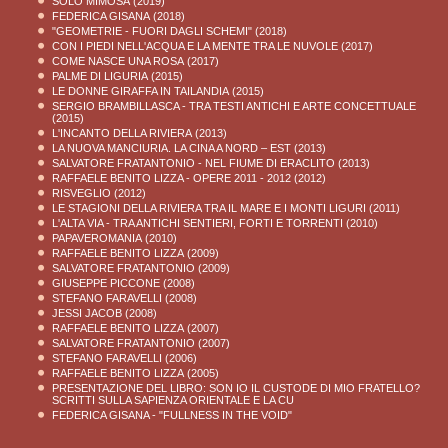
SOLO MIMOSA
(2019)
FEDERICA GISANA
(2018)
"GEOMETRIE - FUORI DAGLI SCHEMI"
(2018)
CON I PIEDI NELL'ACQUA E LA MENTE TRA LE NUVOLE
(2017)
COME NASCE UNA ROSA
(2017)
PALME DI LIGURIA
(2015)
LE DONNE GIRAFFA IN TAILANDIA
(2015)
SERGIO BRAMBILLASCA - TRA TESTI ANTICHI E ARTE CONCETTUALE
(2015)
L'INCANTO DELLA RIVIERA
(2013)
LA NUOVA MANCIURIA. LA CINA A NORD – EST
(2013)
SALVATORE FRATANTONIO - NEL FIUME DI ERACLITO
(2013)
RAFFAELE BENITO LIZZA - OPERE 2011 - 2012
(2012)
RISVEGLIO
(2012)
LE STAGIONI DELLA RIVIERA TRA IL MARE E I MONTI LIGURI
(2011)
L'ALTA VIA - TRA ANTICHI SENTIERI, FORTI E TORRENTI
(2010)
PAPAVEROMANIA
(2010)
RAFFAELE BENITO LIZZA
(2009)
SALVATORE FRATANTONIO
(2009)
GIUSEPPE PICCONE
(2008)
STEFANO FARAVELLI
(2008)
JESSI JACOB
(2008)
RAFFAELE BENITO LIZZA
(2007)
SALVATORE FRATANTONIO
(2007)
STEFANO FARAVELLI
(2006)
RAFFAELE BENITO LIZZA
(2005)
PRESENTAZIONE DEL LIBRO: SON IO IL CUSTODE DI MIO FRATELLO?
SCRITTI SULLA SAPIENZA ORIENTALE E LA CU
FEDERICA GISANA - "FULLNESS IN THE VOID"