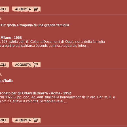
V.
DY gloria e tragedia di una grande famiglia
 Milano - 1968
. 128, p/tela edit. ill. Collana Documenti di 'Oggi', storia della famiglia
a partire dal patriarca Joseph, con ricco apparato fotog ...
V.
 d'Italia
ronato per gli Orfani di Guerra
- Roma - 1952
(cm 33x25), pp. 222, leg. edit. similpelle bordeaux con tit. in oro. Con m. ill. e
n b/n n.t. e tavv. a colori f.t. Screpolature al ...