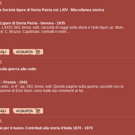
V.
la Società ligure di Storia Patria vol. LXIV - Miscellanea storica
Ligure di Storia Patria
- Genova - 1935
. LXXVI, 562, bross. edit.; raccolta di saggi sulla storia e l'arte liguri; qc. titolo
ce: C. Bruzzo: Capitolato, contratti e ordin ...
V.
ulla guerra alla radio
i
- Firenze - 1942
ediz., in 8°, pp. 393, bross. edit. Queste pagine sulla guerra, raccolte con la
azione di Ezio Saini, sono tratte dai commenti ai fat ...
V.
io per il nuovo. Contributi alla storia d'Italia 1870 - 1970