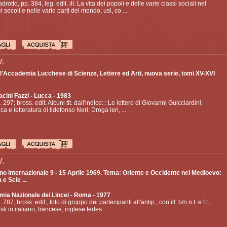
drotto, pp. 384, leg. edit. ill. La vita dei popoli e delle varie classi sociali nel
i secoli e nelle varie parti del mondo, usi, co ...
V.
ll'Accademia Lucchese di Scienze, Lettere ed Arti, nuova serie, tomi XV-XVI
acini Fazzi
- Lucca - 1983
. 297; bross. edit. Alcuni tit. dall'indice: : Le lettere di Giovanni Guicciardini;
ca e letteratura di Ildefonso Neri; Droga ieri, ...
V.
o internazionale 9 - 15 Aprile 1969. Tema: Oriente e Occidente nel Medioevo:
 e Scie ...
ia Nazionale dei Lincei
- Roma - 1977
. 787, bross. edit., foto di gruppo dei partecipanti all'antip.; con ill. b/n n.t. e f.t.,
sti in italiano, francese, inglese tedes ...