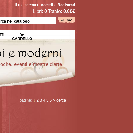
Il tuo account:
Accedi
o
Registrati
Libri:
0
Totale:
0.00€
TI
CARRELLO
epoche, eventi e mostre d'arte
pagine:
1
2
3
4
5
6
>
cerca