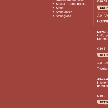
€
60
48
Savoia - Regno d'Italia
Storia
Storia antica
AA. V
Storiografia
I KENNE
Rizzoli
-
in 4°, pp
Kennedy 
€
10
8
AA. V
Tricolore
Alto Pat
in folio 
riprod. i
€
10
8