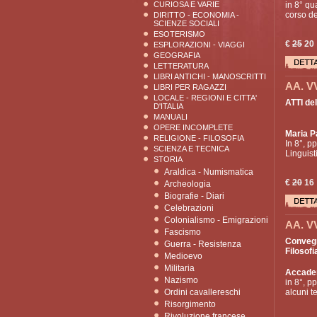
CURIOSA E VARIE
in 8° qua
corso de
DIRITTO - ECONOMIA -
SCIENZE SOCIALI
ESOTERISMO
€
25
20
ESPLORAZIONI - VIAGGI
GEOGRAFIA
LETTERATURA
LIBRI ANTICHI - MANOSCRITTI
AA. V
LIBRI PER RAGAZZI
LOCALE - REGIONI E CITTA'
ATTI de
D'ITALIA
MANUALI
OPERE INCOMPLETE
Maria P
RELIGIONE - FILOSOFIA
In 8°, pp
SCIENZA E TECNICA
Linguisti
STORIA
Araldica - Numismatica
€
20
16
Archeologia
Biografie - Diari
Celebrazioni
Colonialismo - Emigrazioni
AA. V
Fascismo
Convegn
Guerra - Resistenza
Filosofia
Medioevo
Militaria
Accadem
Nazismo
in 8°, pp
Ordini cavallereschi
alcuni te
Risorgimento
Rivoluzione francese