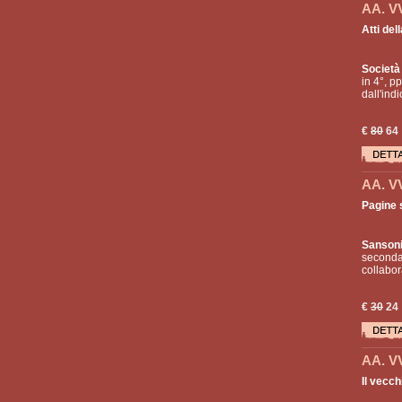
AA. V
Atti del
Società 
in 4°, pp
dall'indi
€
80
64
AA. V
Pagine s
Sanson
seconda 
collabor
€
30
24
AA. V
Il vecch