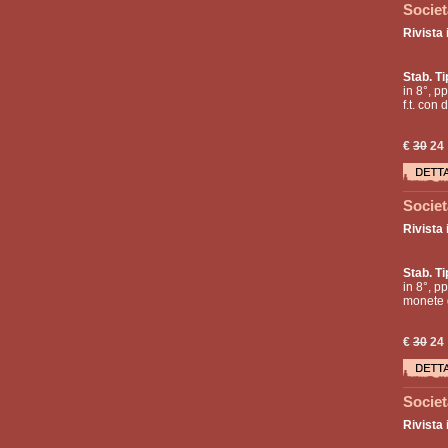
Societ
Rivista 
Stab. Ti
in 8°, pp
f.t. con
€
30
24
Societ
Rivista 
Stab. Ti
in 8°, pp
monete d
€
30
24
Societ
Rivista 