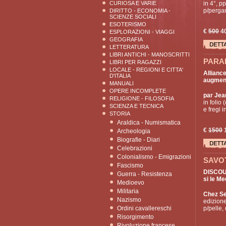
CURIOSA E VARIE
in 4°, pp
p/pergame
DIRITTO - ECONOMIA -
SCIENZE SOCIALI
ESOTERISMO
€
500
4
ESPLORAZIONI - VIAGGI
GEOGRAFIA
LETTERATURA
LIBRI ANTICHI - MANOSCRITTI
PARAD
LIBRI PER RAGAZZI
LOCALE - REGIONI E CITTA'
Allianc
D'ITALIA
augmenté
MANUALI
OPERE INCOMPLETE
par Jea
RELIGIONE - FILOSOFIA
in folio
SCIENZA E TECNICA
e fregi i
STORIA
Araldica - Numismatica
€
1500
Archeologia
Biografie - Diari
Celebrazioni
Colonialismo - Emigrazioni
SAVOT
Fascismo
DISCOUR
Guerra - Resistenza
si le Med
Medioevo
Militaria
Chez S
Nazismo
edizione
Ordini cavallereschi
p/pelle, 
Risorgimento
Rivoluzione francese