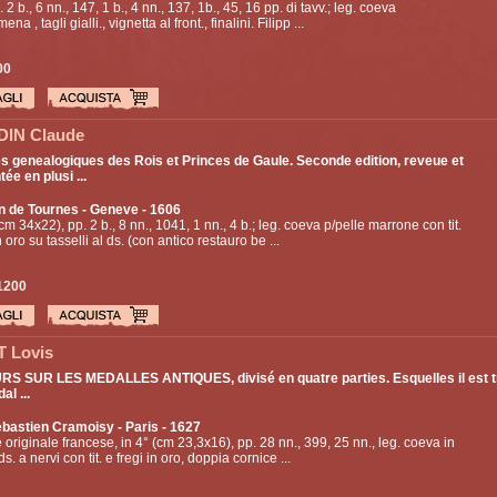
. 2 b., 6 nn., 147, 1 b., 4 nn., 137, 1b., 45, 16 pp. di tavv.; leg. coeva
na , tagli gialli., vignetta al front., finalini. Filipp ...
00
IN Claude
es genealogiques des Rois et Princes de Gaule. Seconde edition, reveue et
e en plusi ...
n de Tournes
- Geneve - 1606
 (cm 34x22), pp. 2 b., 8 nn., 1041, 1 nn., 4 b.; leg. coeva p/pelle marrone con tit.
n oro su tasselli al ds. (con antico restauro be ...
1200
 Lovis
S SUR LES MEDALLES ANTIQUES, divisé en quatre parties. Esquelles il est t
al ...
ebastien Cramoisy
- Paris - 1627
 originale francese, in 4° (cm 23,3x16), pp. 28 nn., 399, 25 nn., leg. coeva in
ds. a nervi con tit. e fregi in oro, doppia cornice ...