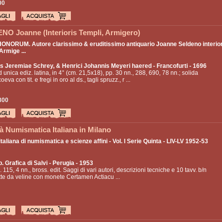
00
O Joanne (Interioris Templi, Armigero)
HONORUM. Autore clarissimo & eruditissimo antiquario Joanne Seldeno interio
Armige ...
s Jeremiae Schrey, & Henrici Johannis Meyeri haered
- Francofurti - 1696
 unica ediz. latina, in 4° (cm. 21,5x18), pp. 30 nn., 288, 690, 78 nn.; solida
oeva con tit. e fregi in oro al ds., tagli spruzz., r ...
800
à Numismatica Italiana in Milano
italiana di numismatica e scienze affini - Vol. I Serie Quinta - LIV-LV 1952-53
p. Grafica di Salvi
- Perugia - 1953
. 115, 4 nn., bross. edit. Saggi di vari autori, descrizioni tecniche e 10 tavv. b/n
tette da veline con monete Certamen Actiacu ...