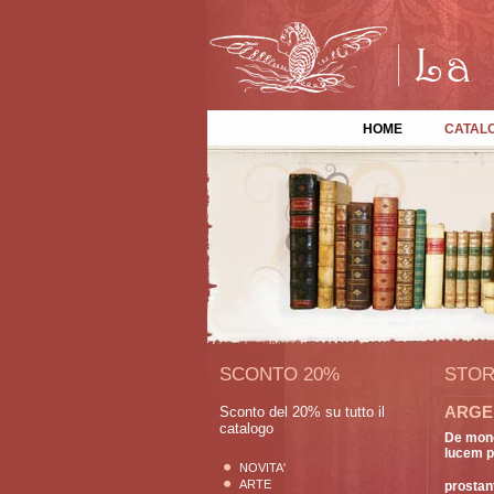
HOME
CATAL
SCONTO 20%
STOR
ARGELA
Sconto del 20% su tutto il
catalogo
De mone
lucem pr
NOVITA'
ARTE
prostant