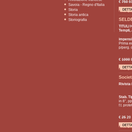
€
750
6
Savoia - Regno d'Italia
Storia
Storia antica
SELDEN
Storiografia
TITULI 
Templi, 
impensi
Prima ed
p/perg. c
€
1000
Societ
Rivista 
Stab. Ti
in 8°, pp
f.t. pro
€
25
20