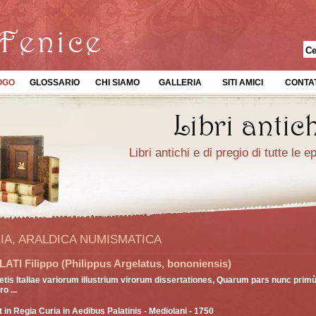
OGO
GLOSSARIO
CHI SIAMO
GALLERIA
SITI AMICI
CONTAT
Libri antichi e di pregio di tutte le 
IA, ARALDICA NUMISMATICA
TI Filippo (Philippus Argelatus, bononiensis)
tis Italiae variorum illustrium virorum dissertationes, Quarum pars nunc prim
o ...
 in Regia Curia in Aedibus Palatinis
- Mediolani - 1750