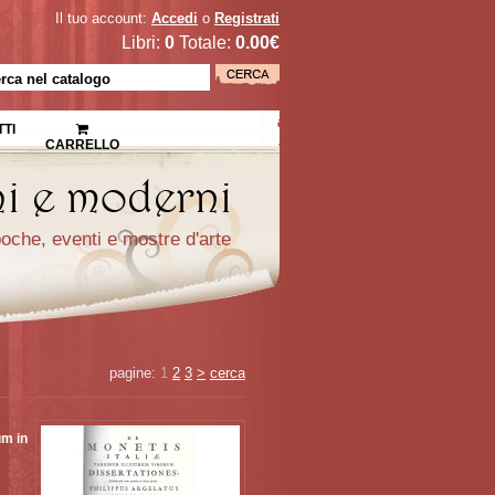
Il tuo account:
Accedi
o
Registrati
Libri:
0
Totale:
0.00€
TI
CARRELLO
epoche, eventi e mostre d'arte
pagine:
1
2
3
>
cerca
ùm in