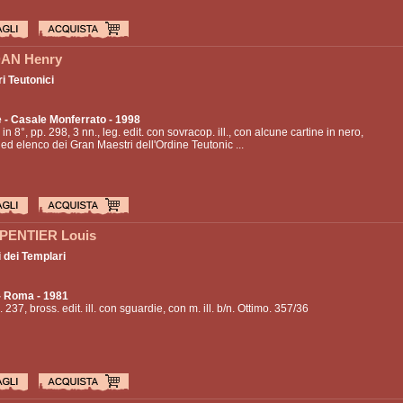
AN Henry
i Teutonici
e
- Casale Monferrato - 1998
 in 8°, pp. 298, 3 nn., leg. edit. con sovracop. ill., con alcune cartine in nero,
. ed elenco dei Gran Maestri dell'Ordine Teutonic ...
ENTIER Louis
i dei Templari
- Roma - 1981
. 237, bross. edit. ill. con sguardie, con m. ill. b/n. Ottimo. 357/36