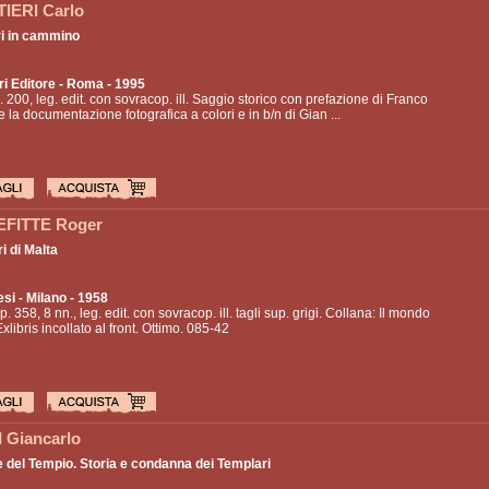
IERI Carlo
i in cammino
ri Editore
- Roma - 1995
p. 200, leg. edit. con sovracop. ill. Saggio storico con prefazione di Franco
la documentazione fotografica a colori e in b/n di Gian ...
FITTE Roger
i di Malta
esi
- Milano - 1958
p. 358, 8 nn., leg. edit. con sovracop. ill. tagli sup. grigi. Collana: Il mondo
xlibris incollato al front. Ottimo. 085-42
 Giancarlo
e del Tempio. Storia e condanna dei Templari