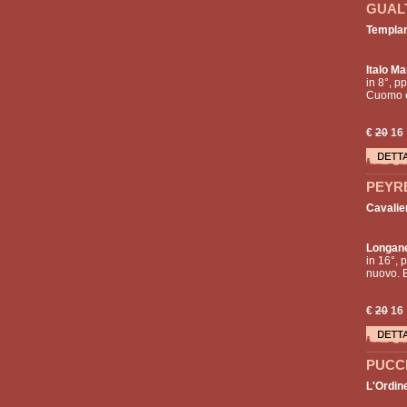
GUALT
Templar
Italo Ma
in 8°, p
Cuomo e 
€
20
16
PEYRE
Cavalier
Longan
in 16°, p
nuovo. E
€
20
16
PUCCI
L'Ordin