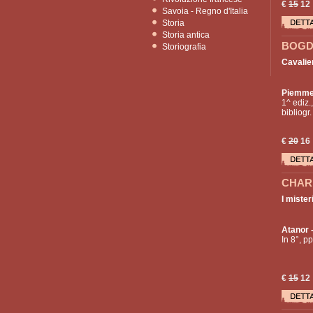
€
15
12
Savoia - Regno d'Italia
Storia
Storia antica
BOGD
Storiografia
Cavalier
Piemm
1^ ediz.,
bibliogr
€
20
16
CHARP
I mister
Atanor
In 8°, pp
€
15
12