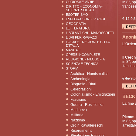
CURIOSA E VARIE
in 8°, p
francese
DIRITTO - ECONOMIA -
SCIENZE SOCIALI
ESOTERISMO
€
12
9,6
ESPLORAZIONI - VIAGGI
GEOGRAFIA
LETTERATURA
LIBRI ANTICHI - MANOSCRITTI
Anonim
LIBRI PER RAGAZZI
LOCALE - REGIONI E CITTA'
L'Orden
D'ITALIA
MANUALI
OPERE INCOMPLETE
Il Cerch
RELIGIONE - FILOSOFIA
in 8°, p
SCIENZA E TECNICA
francese
STORIA
Araldica - Numismatica
€
12
9,6
Archeologia
Biografie - Diari
Celebrazioni
Colonialismo - Emigrazioni
BECK 
Fascismo
La fine 
Guerra - Resistenza
Medioevo
Militaria
Piemm
Nazismo
in 8°, pp
Ordini cavallereschi
arrestar
Risorgimento
Rivoluzione francese