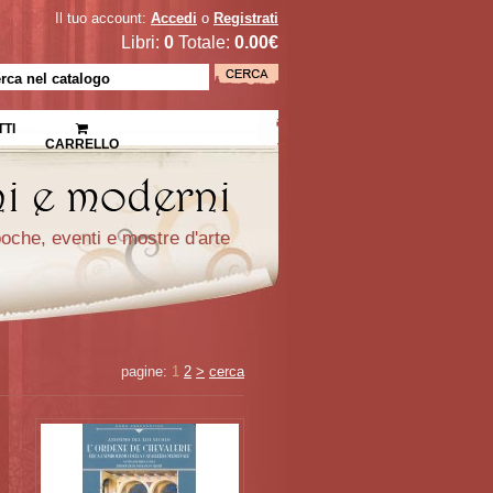
Il tuo account:
Accedi
o
Registrati
Libri:
0
Totale:
0.00€
TI
CARRELLO
epoche, eventi e mostre d'arte
pagine:
1
2
>
cerca