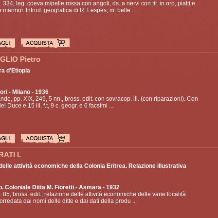
. 334, leg. coeva m/pelle rossa con angoli, ds. a nervi con tit. in oro, piatti e
 marmor. Introd. geografica di R. Lespes, m. belle ...
LIO Pietro
ra d'Etiopia
ori
- Milano - 1936
ande, pp. XIX, 249, 5 nn., bross. edit. con sovracop. ill. (con riparazioni). Con
el Duce e 15 iil. f.t, 9 c. geogr. e 6 facsimi ...
ATI I.
elle attività economiche della Colonia Eritrea. Relazione illustrativa
p. Coloniale Ditta M. Fioretti
- Asmara - 1932
p. 85, bross. edit.; relazione delle attività economiche delle varie località
corredata dai nomi delle ditte e dai dati della produ ...