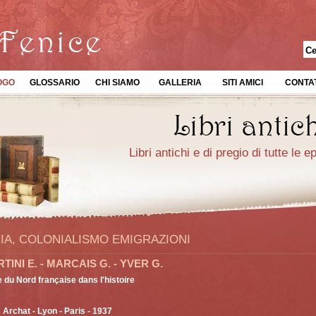
OGO
GLOSSARIO
CHI SIAMO
GALLERIA
SITI AMICI
CONTAT
Libri antichi e di pregio di tutte le 
IA, COLONIALISMO EMIGRAZIONI
TINI E. - MARCAIS G. - YVER G.
e du Nord française dans l'histoire
s Archat
- Lyon - Paris - 1937