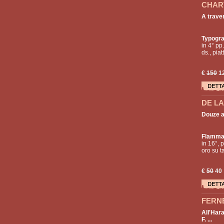
CHARV
A trave
Typogra
in 4° pp.
ds., piat
€
150
1
DE LA
Douze a
Flammar
in 16°, p
oro su ta
€
50
40
FERNE
All'Hara
F. ...