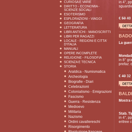
CURIOSA E VARIE
in 4°, pp
sguardie
DIRITTO - ECONOMIA -
SCIENZE SOCIALI
ESOTERISMO
€
50
40
ESPLORAZIONI - VIAGGI
GEOGRAFIA
LETTERATURA
LIBRI ANTICHI - MANOSCRITTI
BADOG
LIBRI PER RAGAZZI
LOCALE - REGIONI E CITTA'
La guer
D'ITALIA
MANUALI
OPERE INCOMPLETE
Mondad
RELIGIONE - FILOSOFIA
in 8° gr
SCIENZA E TECNICA
prefaz. d
STORIA
Araldica - Numismatica
€
40
32
Archeologia
Biografie - Diari
Celebrazioni
Colonialismo - Emigrazioni
BALDR
Fascismo
Mostra d
Guerra - Resistenza
Medioevo
Militaria
Stab. Ti
Nazismo
in 4°, p
Ordini cavallereschi
eritree 
Risorgimento
Rivoluzione francese