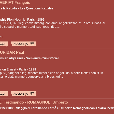
ERIAT François
rs la Kabylie - Les Questions Kabyles
phie Plon-Nourrit
- Paris - 1899
 LXXVIII, 261; leg. coeva m/perg. con ampi angoli filettati, tit. in oro su tass. al
ti e sguardie marmor., tagli sup. rossi, ritra ...
20
URIBAR Paul
ns en Abyssinie - Souvenirs d'un Officier
ion Ernest
- Paris - 1898
p. VI, 648; bella leg. recente m/pelle con angoli, ds. a nervi filettati con tit. in
ss. e piatti marmor., conservata la bross. ori ...
' Ferdinando - ROMAGNOLI Umberto
r nel 1885. Viaggio di Ferdinando Ferné e Umberto Romagnoli con il diario inedit