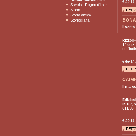
€
20
16
Savoia - Regno d'Italia
Storia
Storia antica
BONA
Storiografia
Il vento
Rizzoli
-
1^ ediz.
nell'Ind
€
18
14,
CAIM
Il mares
Edizion
in 16°, p
611/30
€
20
16