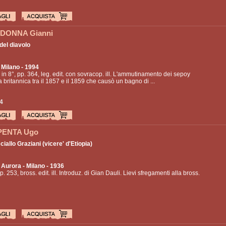
DONNA Gianni
 del diavolo
 Milano - 1994
, in 8°, pp. 364, leg. edit. con sovracop. ill. L'ammutinamento dei sepoy
ia britannica tra il 1857 e il 1859 che causò un bagno di ...
4
PENTA Ugo
ciallo Graziani (vicere' d'Etiopia)
i Aurora
- Milano - 1936
p. 253, bross. edit. ill. Introduz. di Gian Dauli. Lievi sfregamenti alla bross.