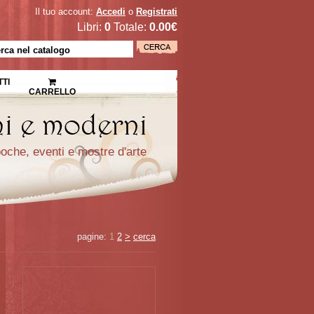
Il tuo account:
Accedi
o
Registrati
Libri:
0
Totale:
0.00€
TI
CARRELLO
epoche, eventi e mostre d'arte
pagine:
1
2
>
cerca