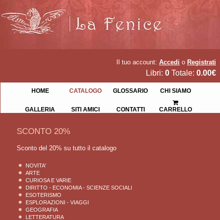
Il tuo account:
Accedi
o
Registrati
Libri:
0
Totale:
0.00€
HOME
CATALOGO
GLOSSARIO
CHI SIAMO
GALLERIA
SITI AMICI
CONTATTI
CARRELLO
SCONTO 20%
Sconto del 20% su tutto il catalogo
NOVITA'
ARTE
CURIOSA E VARIE
DIRITTO - ECONOMIA - SCIENZE SOCIALI
ESOTERISMO
ESPLORAZIONI - VIAGGI
GEOGRAFIA
LETTERATURA