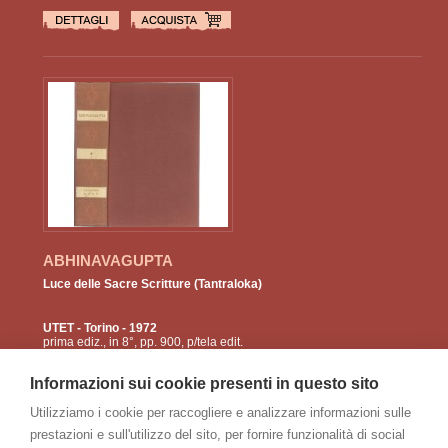
ABHINAVAGUPTA
Luce delle Sacre Scritture (Tantraloka)
UTET
- Torino - 1972
prima ediz., in 8°, pp. 900, p/tela edit.
bordeaux con tit. e fregi in oro al ds. Classici
delle religioni diretta da Oscar Botto, con 7
Informazioni sui cookie presenti in questo sito
tavv. b/n f. ...
Utilizziamo i cookie per raccogliere e analizzare informazioni sulle
prestazioni e sull'utilizzo del sito, per fornire funzionalità di social
€
80
64