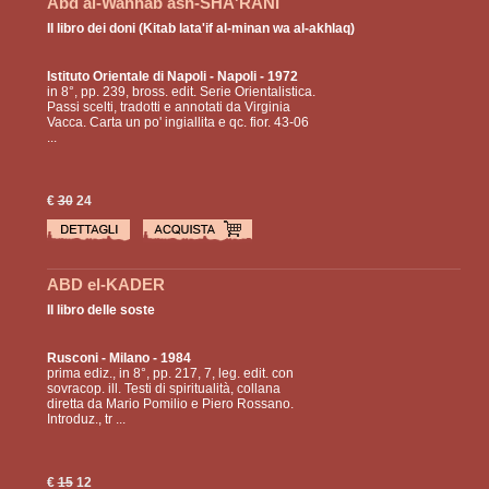
Abd al-Wahhab ash-SHA'RANI
Il libro dei doni (Kitab lata'if al-minan wa al-akhlaq)
Istituto Orientale di Napoli
- Napoli - 1972
in 8°, pp. 239, bross. edit. Serie Orientalistica.
Passi scelti, tradotti e annotati da Virginia
Vacca. Carta un po' ingiallita e qc. fior. 43-06
...
€
30
24
ABD el-KADER
Il libro delle soste
Rusconi
- Milano - 1984
prima ediz., in 8°, pp. 217, 7, leg. edit. con
sovracop. ill. Testi di spiritualità, collana
diretta da Mario Pomilio e Piero Rossano.
Introduz., tr ...
€
15
12