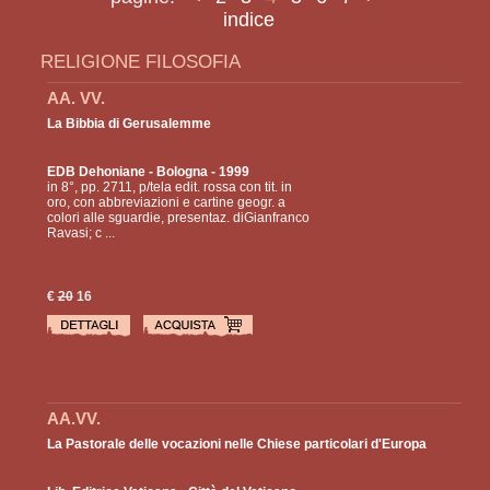
indice
RELIGIONE FILOSOFIA
AA. VV.
La Bibbia di Gerusalemme
EDB Dehoniane
- Bologna - 1999
in 8°, pp. 2711, p/tela edit. rossa con tit. in
oro, con abbreviazioni e cartine geogr. a
colori alle sguardie, presentaz. diGianfranco
Ravasi; c ...
€
20
16
AA.VV.
La Pastorale delle vocazioni nelle Chiese particolari d'Europa