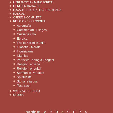
LIBRI ANTICHI - MANOSCRITTI
LIBRI PER RAGAZZI
LOCALE - REGIONI E CITTA' D'ITALIA
MANUALI
OPERE INCOMPLETE
RELIGIONE - FILOSOFIA
Agiografia
Commentari - Esegesi
Cristianesimo
Ebraica
Eresie Scismi e sette
Filosofia - Morale
Inquisizione
Islamica
Patristica Teologia Esegesi
Religioni antiche
Religioni orientali
Sermoni e Prediche
Spiritualità
Storia religiosa
Testi sacri
SCIENZA E TECNICA
STORIA
pagine:
<
2
3
4
5
6
7
>