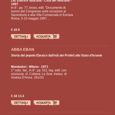
Lib. Editrice Vaticana
- Città del Vaticano -
1997
In 8°, pp. 77, bross. edit. "Documento di
lavoro del Congresso sulle vocazioni al
Sacerdozio e alla Vita Consacrata in Europa.
Roma, 5-10 maggio 1997 ...
€
10
8
ABBA EBAN
Storia del popolo Ebraico dall’età dei Profeti allo Stato d’Israele
Mondadori
- Milano - 1971
1^ ediz. ital., in 8°, pp. 511, leg. edit. con
sovracop. ill. Collana: Le Scie, traduz. di
Andrea D'Anna. 291/33
€
18
14,4