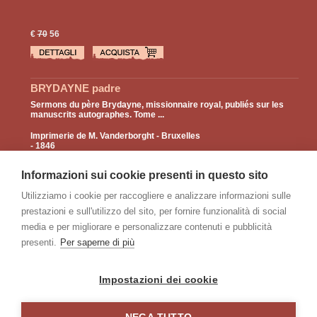
€
70
56
BRYDAYNE padre
Sermons du père Brydayne, missionnaire royal, publiés sur les
manuscrits autographes. Tome ...
Imprimerie de M. Vanderborght
- Bruxelles
- 1846
4e edition, in 16°, pp. 308, 2 di indici, leg.
coeva m/pelle rossa con tit. e fregi in oro al
Informazioni sui cookie presenti in questo sito
ds., piatti marmor. Alcune sottolineature a
matita; ...
Utilizziamo i cookie per raccogliere e analizzare informazioni sulle
prestazioni e sull'utilizzo del sito, per fornire funzionalità di social
€
25
20
media e per migliorare e personalizzare contenuti e pubblicità
presenti.
Per saperne di più
pagine:
1
2
3
>
Impostazioni dei cookie
indice