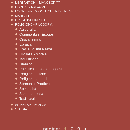
LIBRI ANTICHI - MANOSCRITTI
LIBRI PER RAGAZZI
LOCALE - REGIONI E CITTA' D'ITALIA
MANUALI
OPERE INCOMPLETE
RELIGIONE - FILOSOFIA
Agiografia
Commentari - Esegesi
Cristianesimo
Ebraica
Eresie Scismi e sette
Filosofia - Morale
Inquisizione
Islamica
Patristica Teologia Esegesi
Religioni antiche
Religioni orientali
Sermoni e Prediche
Spiritualità
Storia religiosa
Testi sacri
SCIENZA E TECNICA
STORIA
pagine:
1
2
3
>