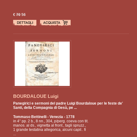
€
70
56
BOURDALOUE Luigi
Panegirici e sermoni del padre Luigi Bourdaloue per le feste de'
Santi, della Compagnia di Gesù, pe ...
Tommaso Bettinelli
- Venezia - 1778
in 4° pp. 2 b., 8 nn., 304, p/perg. coeva con tit.
manos. al ds., vignetta al front., tagli spruzz.,
1 grande testatina allegorica, alcuni capil.. fi
...