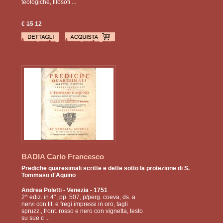
teologiche, filosofi ...
€
15
12
BADIA Carlo Francesco
Prediche quaresimali scritte e dette sotto la protezione di S.
Tommaso d'Aquino
Andrea Poletti
- Venezia - 1751
2^ ediz. in 4°, pp. 507, p/perg. coeva, ds. a
nervi con tit. e fregi impressi in oro, tagli
spruzz., front. rosso e nero con vignetta, testo
su sue c ...