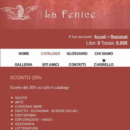
Il tuo account:
Accedi
o
Registrati
Libri:
0
Totale:
0.00€
HOME
CATALOGO
GLOSSARIO
CHI SIAMO
GALLERIA
SITI AMICI
CONTATTI
CARRELLO
SCONTO 20%
Sconto del 20% su tutto il catalogo
NOVITA'
ARTE
CURIOSA E VARIE
DIRITTO - ECONOMIA - SCIENZE SOCIALI
ESOTERISMO
ESPLORAZIONI - VIAGGI
GEOGRAFIA
LETTERATURA