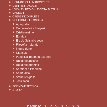
LIBRI ANTICHI - MANOSCRITTI
LIBRI PER RAGAZZI
LOCALE - REGIONI E CITTA' D'ITALIA
MANUALI
OPERE INCOMPLETE
RELIGIONE - FILOSOFIA
Agiografia
Commentari - Esegesi
Cristianesimo
Ebraica
Eresie Scismi e sette
Filosofia - Morale
Inquisizione
Islamica
Patristica Teologia Esegesi
Religioni antiche
Religioni orientali
Sermoni e Prediche
Spiritualità
Storia religiosa
Testi sacri
SCIENZA E TECNICA
STORIA
pagine:
1
2
3
4
5
6
>