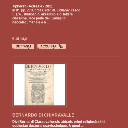
Tipheret
- Acireale - 2011
in 8°, pp. 278, bross. edit. ill. Collana: Yesod
5. L'A., studioso di ebraismo e di lettere
classiche, fece parte del Cammino
neocatecumenale e n ...
€
18
14,4
BERNARDO DI CHIARAVALLE
Divi Bernardi Claraevallensis abbatis primi religiosissimi
ecclesiae doctoris suavissimique, & quod ...