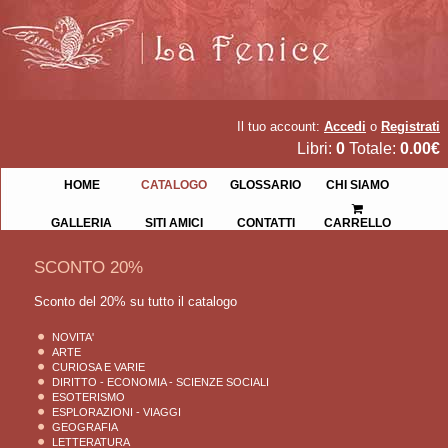
Il tuo account:
Accedi
o
Registrati
Libri:
0
Totale:
0.00€
HOME
CATALOGO
GLOSSARIO
CHI SIAMO
GALLERIA
SITI AMICI
CONTATTI
CARRELLO
SCONTO 20%
Sconto del 20% su tutto il catalogo
NOVITA'
ARTE
CURIOSA E VARIE
DIRITTO - ECONOMIA - SCIENZE SOCIALI
ESOTERISMO
ESPLORAZIONI - VIAGGI
GEOGRAFIA
LETTERATURA