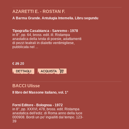
AZARETTI E. - ROSTAN F.
A Barma Grande. Antulugia Intemelia. Libru segundu
Tipografia Casabianca
- Sanremo - 1978
in 8°, pp. 64, bross. edit. ill. Ristampa
anastatica della ivista di poesie, adattamenti
di pezzi teatrali in dialetto ventimigliese,
pubblicata nel ...
€
25
20
BACCI Ulisse
Il libro del Massone italiano, vol. 1°
Forni Editore
- Bolognoa - 1972
in 8°, pp. XXXVI, 478, bross. edit. Ristampa
anastatica dell'ediz. di Roma anno della luce
000908. Bordi un po' ingialliti dal tempo. 123-
39