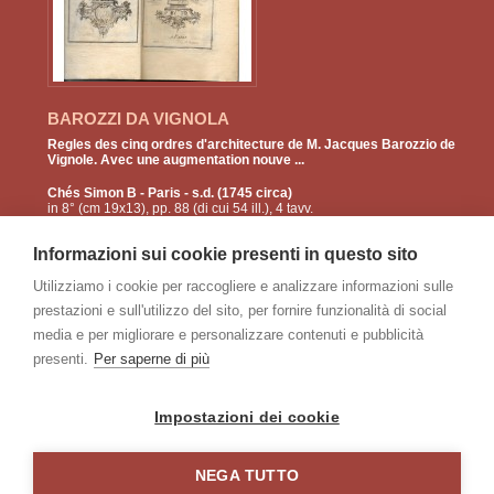
BAROZZI DA VIGNOLA
Regles des cinq ordres d'architecture de M. Jacques Barozzio de
Vignole. Avec une augmentation nouve ...
Chés Simon B
- Paris - s.d. (1745 circa)
in 8° (cm 19x13), pp. 88 (di cui 54 ill.), 4 tavv.
ripiegate in fine; brossura muta, 2 front. con
vignette, bellissimo testo in corsivo
Informazioni sui cookie presenti in questo sito
incorniciato ...
Utilizziamo i cookie per raccogliere e analizzare informazioni sulle
prestazioni e sull'utilizzo del sito, per fornire funzionalità di social
€
300
240
media e per migliorare e personalizzare contenuti e pubblicità
presenti.
Per saperne di più
pagine:
<
2
3
4
5
6
7
>
Impostazioni dei cookie
indice
NEGA TUTTO