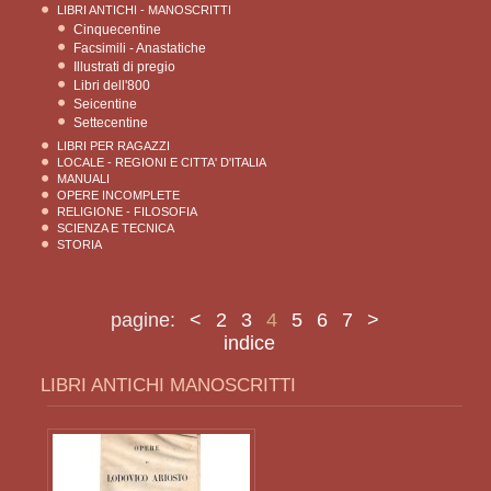
LIBRI ANTICHI - MANOSCRITTI
Cinquecentine
Facsimili - Anastatiche
Illustrati di pregio
Libri dell'800
Seicentine
Settecentine
LIBRI PER RAGAZZI
LOCALE - REGIONI E CITTA' D'ITALIA
MANUALI
OPERE INCOMPLETE
RELIGIONE - FILOSOFIA
SCIENZA E TECNICA
STORIA
pagine:
<
2
3
4
5
6
7
>
indice
LIBRI ANTICHI MANOSCRITTI