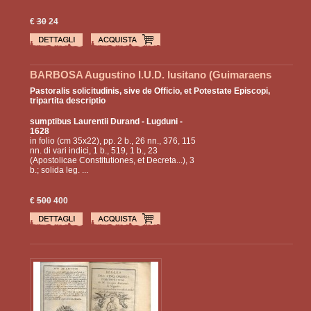
€
30
24
BARBOSA Augustino I.U.D. lusitano (Guimaraens
1590 - Otranto 1649, teologo e canonista, consultore
Pastoralis solicitudinis, sive de Officio, et Potestate Episcopi,
della Congregazione dell'indice)
tripartita descriptio
sumptibus Laurentii Durand
- Lugduni -
1628
in folio (cm 35x22), pp. 2 b., 26 nn., 376, 115
nn. di vari indici, 1 b., 519, 1 b., 23
(Apostolicae Constitutiones, et Decreta...), 3
b.; solida leg. ...
€
500
400