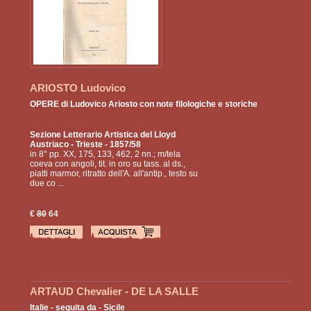
ARIOSTO Ludovico
OPERE di Ludovico Ariosto con note filologiche e storiche
Sezione Letterario Artistica del Lloyd
Austriaco
- Trieste - 1857/58
in 8° pp. XX, 175, 133, 462, 2 nn.; m/tela
coeva con angoli, tit. in oro su tass. al ds.,
piatti marmor, ritratto dell'A. all'antip., testo su
due co ...
€
80
64
ARTAUD Chevalier - DE LA SALLE
Italie - seguita da - Sicile