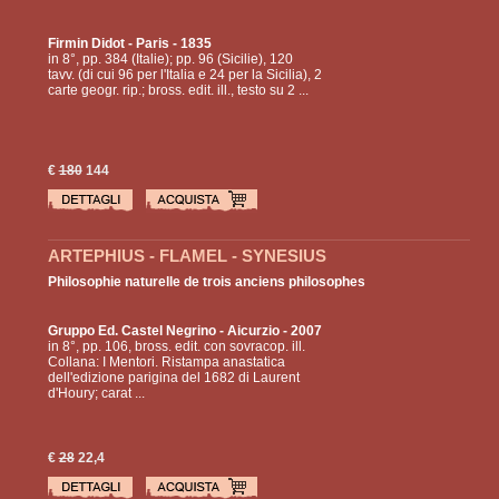
Firmin Didot
- Paris - 1835
in 8°, pp. 384 (Italie); pp. 96 (Sicilie), 120
tavv. (di cui 96 per l'Italia e 24 per la Sicilia), 2
carte geogr. rip.; bross. edit. ill., testo su 2 ...
€
180
144
ARTEPHIUS - FLAMEL - SYNESIUS
Philosophie naturelle de trois anciens philosophes
Gruppo Ed. Castel Negrino
- Aicurzio - 2007
in 8°, pp. 106, bross. edit. con sovracop. ill.
Collana: I Mentori. Ristampa anastatica
dell'edizione parigina del 1682 di Laurent
d'Houry; carat ...
€
28
22,4