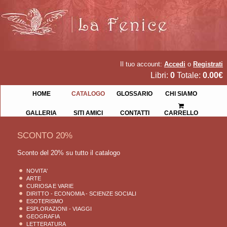
Il tuo account:
Accedi
o
Registrati
Libri:
0
Totale:
0.00€
HOME
CATALOGO
GLOSSARIO
CHI SIAMO
GALLERIA
SITI AMICI
CONTATTI
CARRELLO
SCONTO 20%
Sconto del 20% su tutto il catalogo
NOVITA'
ARTE
CURIOSA E VARIE
DIRITTO - ECONOMIA - SCIENZE SOCIALI
ESOTERISMO
ESPLORAZIONI - VIAGGI
GEOGRAFIA
LETTERATURA