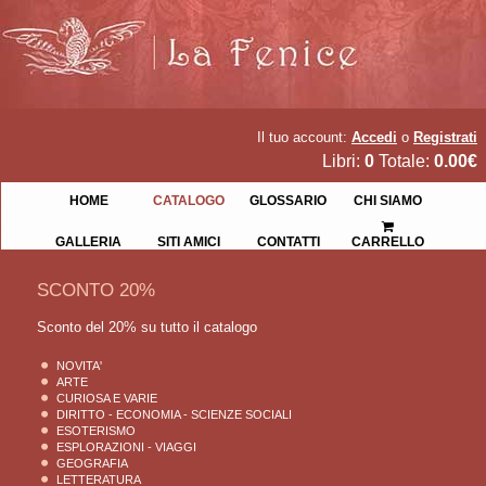
Il tuo account:
Accedi
o
Registrati
Libri:
0
Totale:
0.00€
HOME
CATALOGO
GLOSSARIO
CHI SIAMO
GALLERIA
SITI AMICI
CONTATTI
CARRELLO
SCONTO 20%
Sconto del 20% su tutto il catalogo
NOVITA'
ARTE
CURIOSA E VARIE
DIRITTO - ECONOMIA - SCIENZE SOCIALI
ESOTERISMO
ESPLORAZIONI - VIAGGI
GEOGRAFIA
LETTERATURA