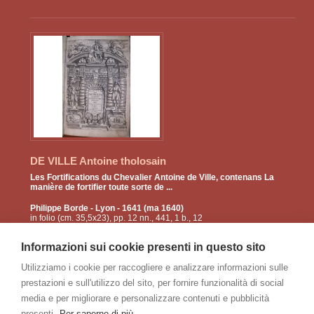
DE VILLE Antoine tholosain
Les Fortifications du Chevalier Antoine de Ville, contenans La
manière de fortifier toute sorte de ...
Philippe Borde
- Lyon - 1641 (ma 1640)
in folio (cm. 35,5x23), pp. 12 nn., 441, 1 b., 12
nn. di indici; p/perg. recente, ds. a nervi con
tit. manos. al ds.; grande front. architettonico
Informazioni sui cookie presenti in questo sito
e r ...
Utilizziamo i cookie per raccogliere e analizzare informazioni sulle
prestazioni e sull'utilizzo del sito, per fornire funzionalità di social
€
2000
1600
media e per migliorare e personalizzare contenuti e pubblicità
presenti.
Per saperne di più