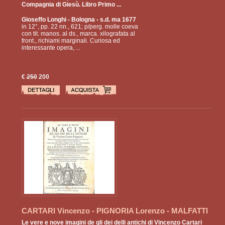
Compagnia di Giesù. Libro Primo ...
Gioseffo Longhi
- Bologna - s.d. ma 1677
in 12°, pp. 22 nn., 621; p/perg. molle coeva
con tit. manos. al ds., marca. xilografata al
front., richiami marginali. Curiosa ed
interessante opera, ...
€
250
200
CARTARI Vincenzo - PIGNORIA Lorenzo - MALFATTI
Cesare
Le vere e nove imagini de gli dei delli antichi di Vincenzo Cartari