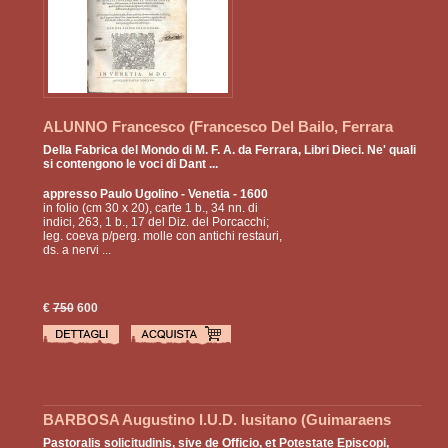
ALUNNO Francesco (Francesco Del Bailo, Ferrara
1485 - Venezia 1556)
Della Fabrica del Mondo di M. F. A. da Ferrara, Libri Dieci. Ne' quali
si contengono le voci di Dant ...
appresso Paulo Ugolino
- Venetia - 1600
in folio (cm 30 x 20), carte 1 b., 34 nn. di
indici, 263, 1 b., 17 del Diz. del Porcacchi;
leg. coeva p/perg. molle con antichi restauri,
ds. a nervi ...
€
750
600
BARBOSA Augustino I.U.D. lusitano (Guimaraens
1590 - Otranto 1649, teologo e canonista, consultore
Pastoralis solicitudinis, sive de Officio, et Potestate Episcopi,