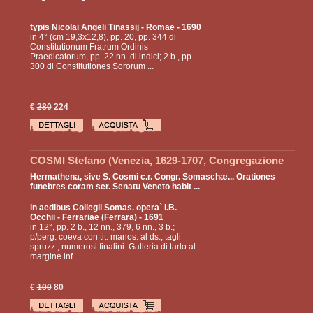
typis Nicolai Angeli Tinassij
- Romae - 1690
in 4° (cm 19,3x12,8), pp. 20, pp. 344 di
Constitutionum Fratrum Ordinis
Praedicatorum, pp. 22 nn. di indici; 2 b., pp.
300 di Constitutiones Sororum ...
€
280
224
COSMI Stefano (Venezia, 1629-1707, Congregazione
Somasca, Arcivescovo di Spalato)
Hermathena, sive S. Cosmi c.r. Congr. Somaschæ... Orationes
funebres coram ser. Senatu Veneto habit ...
in aedibus Collegii Somas. opera` I.B.
Occhii
- Ferrariae (Ferrara) - 1691
in 12°, pp. 2 b., 12 nn., 379, 6 nn., 3 b.;
p/perg. coeva con tit. manos. al ds., tagli
spruzz., numerosi finalini. Galleria di tarlo al
margine inf. ...
€
100
80