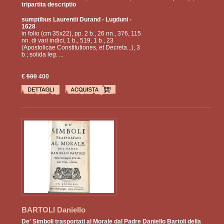
della Congregazione dell'indice)
tripartita descriptio
sumptibus Laurentii Durand
- Lugduni -
1628
in folio (cm 35x22), pp. 2 b., 26 nn., 376, 115
nn. di vari indici, 1 b., 519, 1 b., 23
(Apostolicae Constitutiones, et Decreta...), 3
b.; solida leg. ...
€
500
400
BARTOLI Daniello
De' Simboli trasportati al Morale dal Padre Daniello Bartoli della