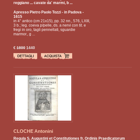
reggiano ... cavate da' marmi, b ...
Apresso Pietro Paolo Tozzi
- in Padova -
1615
in 4° antico (cm 21x15), pp. 32 nn., 576, LXIII,
3 b.; leg. coeva p/pelle, ds. a nervi con tit. e
fregi in oro, tagli pennellati, sguardie
marmor., g ...
€
1800
1440
CLOCHE Antonini
Regula S. Augustini et Constitutiones fr. Ordinis Praedicatorum