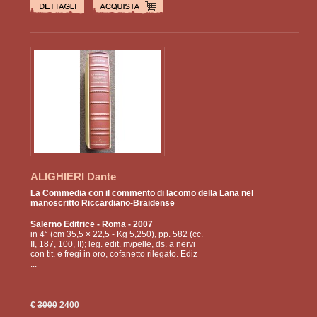
ALIGHIERI Dante
La Commedia con il commento di Iacomo della Lana nel
manoscritto Riccardiano-Braidense
Salerno Editrice
- Roma - 2007
in 4° (cm 35,5 × 22,5 - Kg 5,250), pp. 582 (cc.
II, 187, 100, II); leg. edit. m/pelle, ds. a nervi
con tit. e fregi in oro, cofanetto rilegato. Ediz
...
€
3000
2400