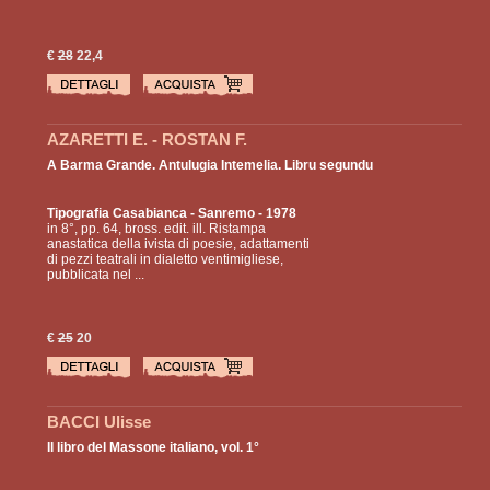
€
28
22,4
AZARETTI E. - ROSTAN F.
A Barma Grande. Antulugia Intemelia. Libru segundu
Tipografia Casabianca
- Sanremo - 1978
in 8°, pp. 64, bross. edit. ill. Ristampa
anastatica della ivista di poesie, adattamenti
di pezzi teatrali in dialetto ventimigliese,
pubblicata nel ...
€
25
20
BACCI Ulisse
Il libro del Massone italiano, vol. 1°