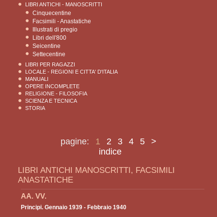
LIBRI ANTICHI - MANOSCRITTI
Cinquecentine
Facsimili - Anastatiche
Illustrati di pregio
Libri dell'800
Seicentine
Settecentine
LIBRI PER RAGAZZI
LOCALE - REGIONI E CITTA' D'ITALIA
MANUALI
OPERE INCOMPLETE
RELIGIONE - FILOSOFIA
SCIENZA E TECNICA
STORIA
pagine:
1
2
3
4
5
>
indice
LIBRI ANTICHI MANOSCRITTI, FACSIMILI
ANASTATICHE
AA. VV.
Principi. Gennaio 1939 - Febbraio 1940