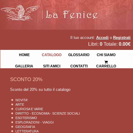
Il tuo account:
Accedi
o
Registrati
Libri:
0
Totale:
0.00€
HOME
CATALOGO
GLOSSARIO
CHI SIAMO
GALLERIA
SITI AMICI
CONTATTI
CARRELLO
SCONTO 20%
Sconto del 20% su tutto il catalogo
NOVITA'
ARTE
CURIOSA E VARIE
DIRITTO - ECONOMIA - SCIENZE SOCIALI
ESOTERISMO
ESPLORAZIONI - VIAGGI
GEOGRAFIA
LETTERATURA