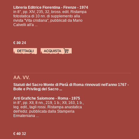
Libreria Editrice Fiorentina
- Firenze - 1974
in 8°, pp. XIV, 235, 32, bross. edit. Ristampa
fotostatica di 10 nn. di supplemento alla
rivista "Vita cristiana", pubblicati da Mario
Calvelli all'a ...
€
30
24
AA. VV.
Statuti del Sacro Monte di Pietà di Roma rinnovati nell'anno 1767 -
Bolle e Privilegj del Sacro ...
Arti Grafiche Salomone
- Roma - 1975
in 8°, pp. XII, 8 nn., 219, 1 b.; XII, 163, 1 b.,
leg. edit., tagli rossi. Ristampa anastatica
dell'ediz. pubblicata dalla Stamperia
Ermateniana ...
€
40
32