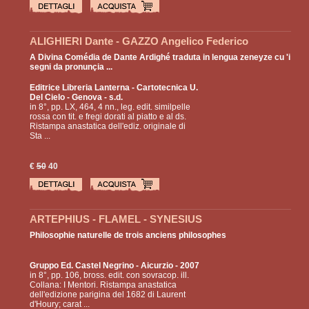
ALIGHIERI Dante - GAZZO Angelico Federico
A Divina Comédia de Dante Ardighé traduta in lengua zeneyze cu 'i
segni da pronunçia ...
Editrice Libreria Lanterna - Cartotecnica U.
Del Cielo
- Genova - s.d.
in 8°, pp. LX, 464, 4 nn., leg. edit. similpelle
rossa con tit. e fregi dorati al piatto e al ds.
Ristampa anastatica dell'ediz. originale di
Sta ...
€
50
40
ARTEPHIUS - FLAMEL - SYNESIUS
Philosophie naturelle de trois anciens philosophes
Gruppo Ed. Castel Negrino
- Aicurzio - 2007
in 8°, pp. 106, bross. edit. con sovracop. ill.
Collana: I Mentori. Ristampa anastatica
dell'edizione parigina del 1682 di Laurent
d'Houry; carat ...