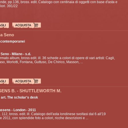
ande, pp.136, bross. edit. Catalogo con centinaia di oggetti con base d'asta e
olori. 391/22
ia Seno
 contemporanei
a Seno
- Milano - s.d.
rmato album, bross edit. ill. 36 schede a colori di opere di vari artisti: Cagli,
o, Morlotti, Fontana, Guttuso, De Chirico, Masson, ...
ENS B. - SHUTTLEWORTH M.
 art. The scholar's desk
nssens
- London - 2011
. 112, bross. edit. ill. Catalogo dell'asta londinese svoltasi dal 6 all'19
 2011, con splendide foto a colori, ricche descrizioni e ...