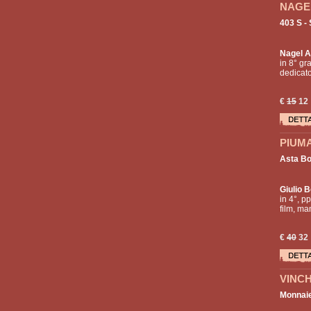
NAGEL
403 S -
Nagel A
in 8° gr
dedicato 
€
15
12
PIUMAT
Asta Bo
Giulio B
in 4°, pp
film, man
€
40
32
VINCH
Monnaie