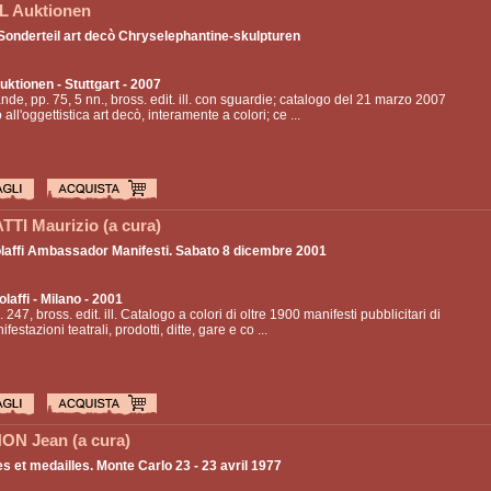
 Auktionen
 Sonderteil art decò Chryselephantine-skulpturen
uktionen
- Stuttgart - 2007
ande, pp. 75, 5 nn., bross. edit. ill. con sguardie; catalogo del 21 marzo 2007
all'oggettistica art decò, interamente a colori; ce ...
TI Maurizio (a cura)
laffi Ambassador Manifesti. Sabato 8 dicembre 2001
olaffi
- Milano - 2001
. 247, bross. edit. ill. Catalogo a colori di oltre 1900 manifesti pubblicitari di
ifestazioni teatrali, prodotti, ditte, gare e co ...
ON Jean (a cura)
s et medailles. Monte Carlo 23 - 23 avril 1977