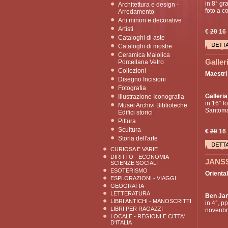
in 8° gr
Architettura e design -
foto a c
Arredamento
Arti minori e decorative
Artisti
€
20
16
Cataloghi di aste
Cataloghi di mostre
Ceramica Maiolica
Galler
Porcellana Vetro
Collezioni
Maestri
Disegno Incisioni
Fotografia
Galleri
Illustrazione Iconografia
in 16° fo
Musei Archivi Biblioteche
Santomas
Edifici storici
Pittura
Scultura
€
20
16
Storia dell'arte
CURIOSA E VARIE
DIRITTO - ECONOMIA -
JANSS
SCIENZE SOCIALI
ESOTERISMO
Oriental
ESPLORAZIONI - VIAGGI
GEOGRAFIA
LETTERATURA
Ben Ja
LIBRI ANTICHI - MANOSCRITTI
in 4°, pp
LIBRI PER RAGAZZI
novenbre
LOCALE - REGIONI E CITTA'
D'ITALIA