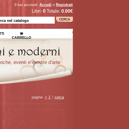
Il tuo account:
Accedi
o
Registrati
Libri:
0
Totale:
0.00€
TI
CARRELLO
epoche, eventi e mostre d'arte
pagine:
<
1
2
cerca