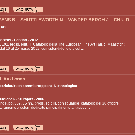
ENS B. - SHUTTLEWORTH N. - VANDER BERGH J. - CHIU D.
 art
nssens
- London - 2012
p. 192, bross. edit. ill. Catalogo della The European Fine Art Fair, di Maastricht
 dal 16 al 25 marzo 2012, con splendide foto a col ...
 Auktionen
Spezialauktion sammlerteppiche & ethnologica
uktionen
- Stuttgart - 2006
ande, pp. 309, 15 nn., bross. edit. ill. con sguardie; catalogo del 30 ottobre
teramente a colori, dedicato principalmente ai tappeti ...