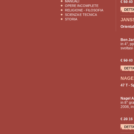
MANUALI
€
50
40
OPERE INCOMPLETE
RELIGIONE - FILOSOFIA
SCIENZA E TECNICA
JANSS
STORIA
Oriental
Ben Ja
in 4°, p
svoltasi
€
50
40
NAGEL
47 T - 
Nagel A
in 8° gr
2006, in
€
20
16