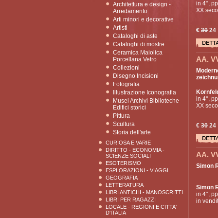
in 4°, p
Architettura e design -
XX secol
Arredamento
Arti minori e decorative
Artisti
€
30
24
Cataloghi di aste
Cataloghi di mostre
Ceramica Maiolica
AA. V
Porcellana Vetro
Collezioni
Moderne
Disegno Incisioni
zeichnun
Fotografia
Kornfel
Illustrazione Iconografia
in 4°, p
Musei Archivi Biblioteche
XX secol
Edifici storici
Pittura
Scultura
€
30
24
Storia dell'arte
CURIOSA E VARIE
DIRITTO - ECONOMIA -
AA. V
SCIENZE SOCIALI
ESOTERISMO
Simon Ra
ESPLORAZIONI - VIAGGI
GEOGRAFIA
LETTERATURA
Simon 
LIBRI ANTICHI - MANOSCRITTI
in 4°, p
LIBRI PER RAGAZZI
in vendi
LOCALE - REGIONI E CITTA'
D'ITALIA