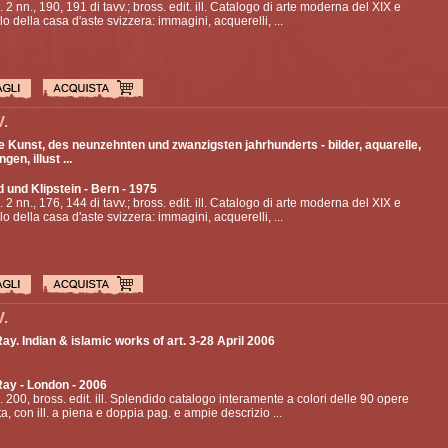
p. 2 nn., 190, 191 di tavv.; bross. edit. ill. Catalogo di arte moderna del XIX e
o della casa d'aste svizzera: immagini, acquerelli, ...
V.
 Kunst, des neunzehnten und zwanzigsten jahrhunderts - bilder, aquarelle,
gen, illust ...
d und Klipstein
- Bern - 1975
p. 2 nn., 176, 144 di tavv.; bross. edit. ill. Catalogo di arte moderna del XIX e
o della casa d'aste svizzera: immagini, acquerelli, ...
V.
y. Indian & islamic works of art. 3-28 April 2006
Ray
- London - 2006
p. 200, bross. edit. ill. Splendido catalogo interamente a colori delle 90 opere
ta, con ill. a piena e doppia pag. e ampie descrizio ...