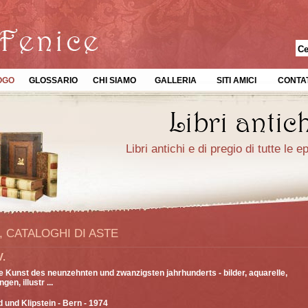
OGO
GLOSSARIO
CHI SIAMO
GALLERIA
SITI AMICI
CONTAT
Libri antichi e di pregio di tutte le 
, CATALOGHI DI ASTE
V.
 Kunst des neunzehnten und zwanzigsten jahrhunderts - bilder, aquarelle,
gen, illustr ...
d und Klipstein
- Bern - 1974