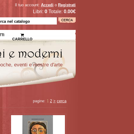
Il tuo account:
Accedi
o
Registrati
Libri:
0
Totale:
0.00€
TI
CARRELLO
epoche, eventi e mostre d'arte
pagine:
1
2
>
cerca