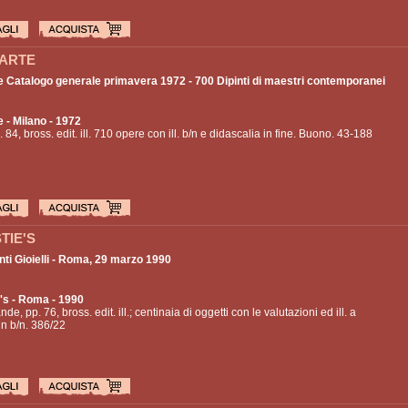
ARTE
e Catalogo generale primavera 1972 - 700 Dipinti di maestri contemporanei
e
- Milano - 1972
. 84, bross. edit. ill. 710 opere con ill. b/n e didascalia in fine. Buono. 43-188
TIE'S
nti Gioielli - Roma, 29 marzo 1990
's
- Roma - 1990
nde, pp. 76, bross. edit. ill.; centinaia di oggetti con le valutazioni ed ill. a
 in b/n. 386/22