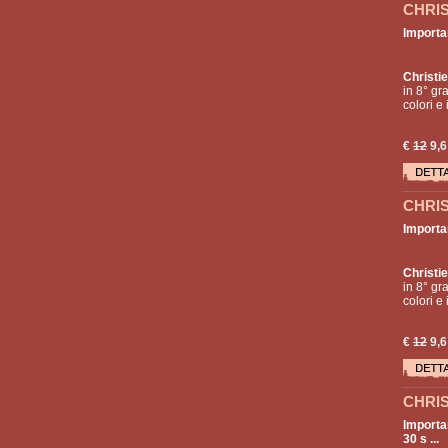
CHRIS
Importa
Christie
in 8° gra
colori e
€
12
9,6
CHRIS
Importa
Christie
in 8° gra
colori e
€
12
9,6
CHRIS
Importan
30 s ...