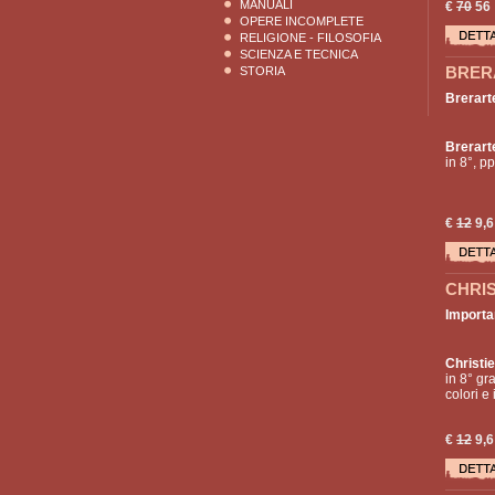
MANUALI
€
70
56
OPERE INCOMPLETE
RELIGIONE - FILOSOFIA
SCIENZA E TECNICA
BRER
STORIA
Brerart
Brerart
in 8°, pp
€
12
9,6
CHRIS
Importa
Christie
in 8° gra
colori e
€
12
9,6