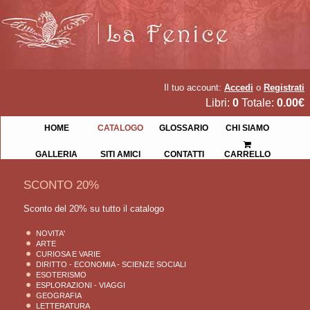
Il tuo account:
Accedi
o
Registrati
Libri:
0
Totale:
0.00€
HOME
CATALOGO
GLOSSARIO
CHI SIAMO
GALLERIA
SITI AMICI
CONTATTI
CARRELLO
SCONTO 20%
Sconto del 20% su tutto il catalogo
NOVITA'
ARTE
CURIOSA E VARIE
DIRITTO - ECONOMIA - SCIENZE SOCIALI
ESOTERISMO
ESPLORAZIONI - VIAGGI
GEOGRAFIA
LETTERATURA