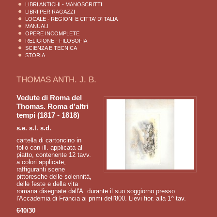
LIBRI ANTICHI - MANOSCRITTI
LIBRI PER RAGAZZI
LOCALE - REGIONI E CITTA' D'ITALIA
MANUALI
OPERE INCOMPLETE
RELIGIONE - FILOSOFIA
SCIENZA E TECNICA
STORIA
THOMAS ANTH. J. B.
Vedute di Roma del
Thomas. Roma d'altri
tempi (1817 - 1818)
s.e. s.l. s.d.
cartella di cartoncino in
folio con ill. applicata al
piatto, contenente 12 tavv.
a colori applicate,
raffiguranti scene
pittoresche delle solennità,
delle feste e della vita
romana disegnate dall'A. durante il suo soggiorno presso
l'Accademia di Francia ai primi dell'800. Lievi fior. alla 1^ tav.
640/30