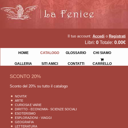
Il tuo account:
Accedi
o
Registrati
Libri:
0
Totale:
0.00€
HOME
CATALOGO
GLOSSARIO
CHI SIAMO
GALLERIA
SITI AMICI
CONTATTI
CARRELLO
SCONTO 20%
Sconto del 20% su tutto il catalogo
NOVITA'
ARTE
CURIOSA E VARIE
DIRITTO - ECONOMIA - SCIENZE SOCIALI
ESOTERISMO
ESPLORAZIONI - VIAGGI
GEOGRAFIA
LETTERATURA