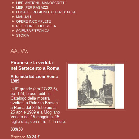
LIBRI ANTICHI - MANOSCRITTI
LIBRI PER RAGAZZI
LOCALE - REGIONI E CITTA' D'ITALIA
MANUALI
OPERE INCOMPLETE
RELIGIONE - FILOSOFIA
SCIENZA E TECNICA
STORIA
AA. VV.
Piranesi e la veduta
nel Settecento a Roma
Artemide Edizioni Roma
1989
in 8° grande (cm 27x22,5),
pp. 128, bross. edit. ill. .
Catalogo della mostra
svoltasi a Palazzo Braschi
a Roma dal 23 febbraio al
25 aprile 1989 e a Mogliano
Veneto dal 15 maggio al 15
luglio s.a., con mm. ill. in nero.
339/38
Prezzo:
30
24 €