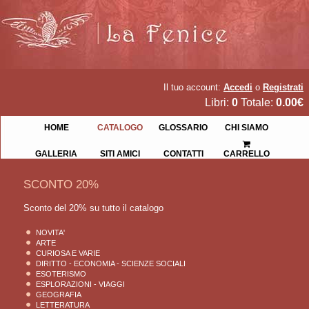
Il tuo account:
Accedi
o
Registrati
Libri:
0
Totale:
0.00€
HOME
CATALOGO
GLOSSARIO
CHI SIAMO
GALLERIA
SITI AMICI
CONTATTI
CARRELLO
SCONTO 20%
Sconto del 20% su tutto il catalogo
NOVITA'
ARTE
CURIOSA E VARIE
DIRITTO - ECONOMIA - SCIENZE SOCIALI
ESOTERISMO
ESPLORAZIONI - VIAGGI
GEOGRAFIA
LETTERATURA