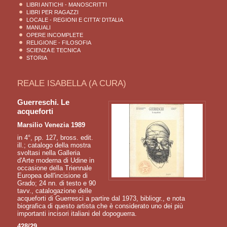
LIBRI ANTICHI - MANOSCRITTI
LIBRI PER RAGAZZI
LOCALE - REGIONI E CITTA' D'ITALIA
MANUALI
OPERE INCOMPLETE
RELIGIONE - FILOSOFIA
SCIENZA E TECNICA
STORIA
REALE ISABELLA (A CURA)
Guerreschi. Le
acqueforti
Marsilio Venezia 1989
in 4°, pp. 127, bross. edit.
ill.; catalogo della mostra
svoltasi nella Galleria
d'Arte moderna di Udine in
occasione della Triennale
Europea dell'incisione di
Grado; 24 nn. di testo e 90
tavv., catalogazione delle
acqueforti di Guerresci a partire dal 1973, bibliogr., e nota
biografica di questo artista che è considerato uno dei più
importanti incisori italiani del dopoguerra.
428/29