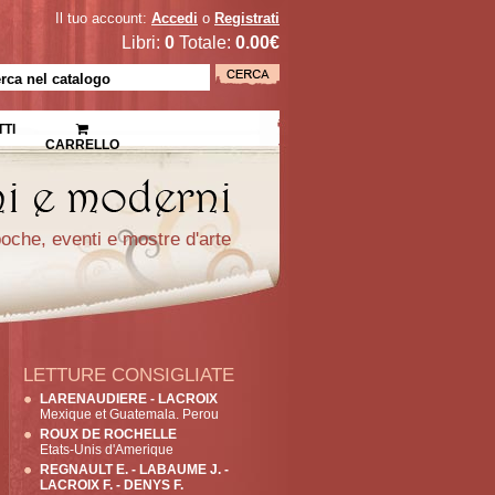
Il tuo account:
Accedi
o
Registrati
Libri:
0
Totale:
0.00€
TI
CARRELLO
epoche, eventi e mostre d'arte
LETTURE CONSIGLIATE
LARENAUDIERE - LACROIX
Mexique et Guatemala. Perou
ROUX DE ROCHELLE
Etats-Unis d'Amerique
REGNAULT E. - LABAUME J. -
LACROIX F. - DENYS F.