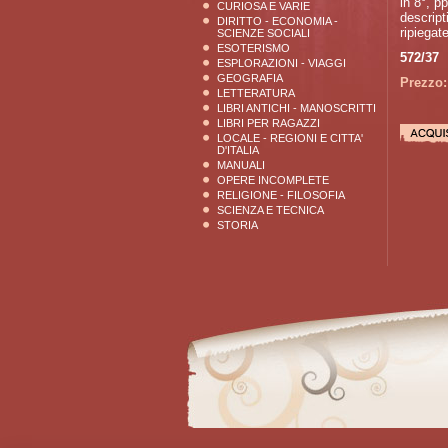
in 8°, pp
CURIOSA E VARIE
descript
DIRITTO - ECONOMIA -
ripiegate
SCIENZE SOCIALI
ESOTERISMO
572/37
ESPLORAZIONI - VIAGGI
GEOGRAFIA
Prezzo:
LETTERATURA
LIBRI ANTICHI - MANOSCRITTI
LIBRI PER RAGAZZI
LOCALE - REGIONI E CITTA'
D'ITALIA
MANUALI
OPERE INCOMPLETE
RELIGIONE - FILOSOFIA
SCIENZA E TECNICA
STORIA