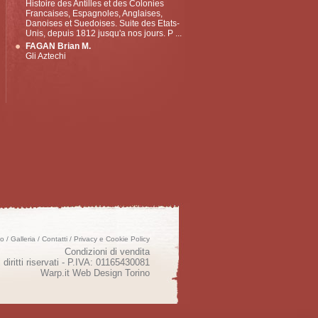
Histoire des Antilles et des Colonies
Francaises, Espagnoles, Anglaises,
Danoises et Suedoises. Suite des Etats-
Unis, depuis 1812 jusqu'a nos jours. P ...
FAGAN Brian M.
Gli Aztechi
mo
/
Galleria
/
Contatti
/
Privacy e Cookie Policy
Condizioni di vendita
 diritti riservati - P.IVA: 01165430081
Warp.it
Web Design Torino