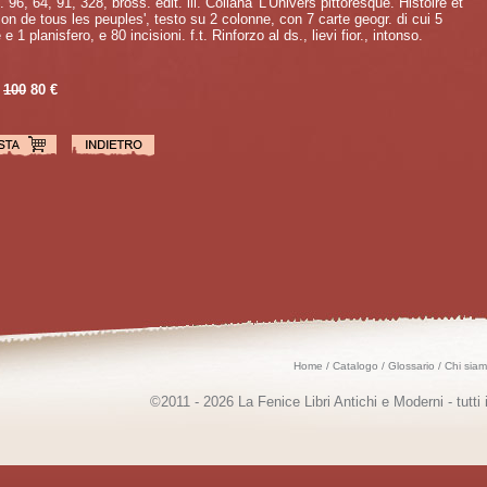
. 96, 64, 91, 328, bross. edit. ill. Collana 'L'Univers pittoresque. Histoire et
ion de tous les peuples', testo su 2 colonne, con 7 carte geogr. di cui 5
 e 1 planisfero, e 80 incisioni. f.t. Rinforzo al ds., lievi fior., intonso.
100
80 €
Home
/
Catalogo
/
Glossario
/
Chi sia
©2011 - 2026 La Fenice Libri Antichi e Moderni - tutti i