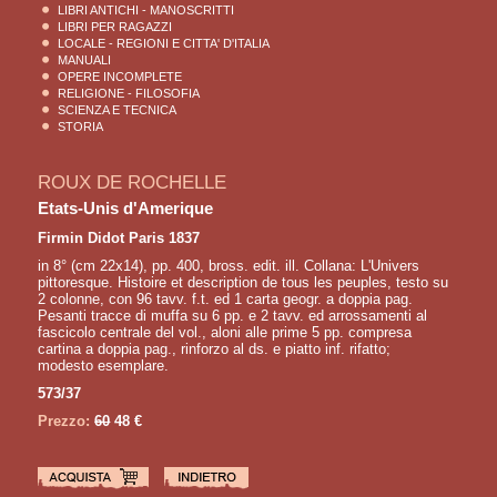
LIBRI ANTICHI - MANOSCRITTI
LIBRI PER RAGAZZI
LOCALE - REGIONI E CITTA' D'ITALIA
MANUALI
OPERE INCOMPLETE
RELIGIONE - FILOSOFIA
SCIENZA E TECNICA
STORIA
ROUX DE ROCHELLE
Etats-Unis d'Amerique
Firmin Didot Paris 1837
in 8° (cm 22x14), pp. 400, bross. edit. ill. Collana: L'Univers
pittoresque. Histoire et description de tous les peuples, testo su
2 colonne, con 96 tavv. f.t. ed 1 carta geogr. a doppia pag.
Pesanti tracce di muffa su 6 pp. e 2 tavv. ed arrossamenti al
fascicolo centrale del vol., aloni alle prime 5 pp. compresa
cartina a doppia pag., rinforzo al ds. e piatto inf. rifatto;
modesto esemplare.
573/37
Prezzo:
60
48 €