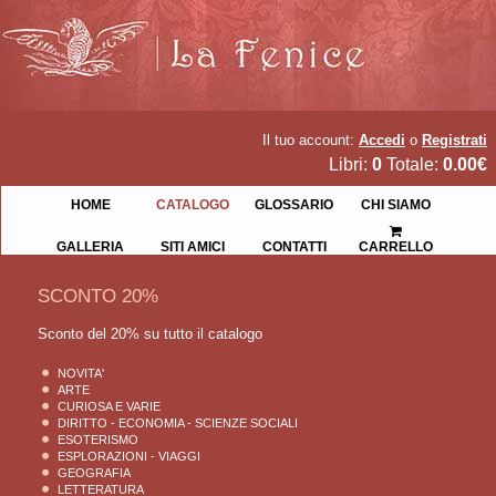
Il tuo account:
Accedi
o
Registrati
Libri:
0
Totale:
0.00€
HOME
CATALOGO
GLOSSARIO
CHI SIAMO
GALLERIA
SITI AMICI
CONTATTI
CARRELLO
SCONTO 20%
Sconto del 20% su tutto il catalogo
NOVITA'
ARTE
CURIOSA E VARIE
DIRITTO - ECONOMIA - SCIENZE SOCIALI
ESOTERISMO
ESPLORAZIONI - VIAGGI
GEOGRAFIA
LETTERATURA