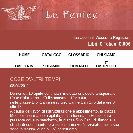
Il tuo account:
Accedi
o
Registrati
Libri:
0
Totale:
0.00€
HOME
CATALOGO
GLOSSARIO
CHI SIAMO
GALLERIA
SITI AMICI
CONTATTI
CARRELLO
COSE D'ALTRI TEMPI
08/04/2011
Domenica 10 aprile continua il mercato di piccolo antiquariato:
Cose d'altri tempi - Collezionismo - Curiosità
nelle piazze Eroi Sanremesi, Siro Carli e San Siro dalle ore 8
alle 18.
A causa dei lavori di ristrutturazione e abbellimento, la piazza
Muccioli non è ancora agibile, ma la libreria La Fenice sarà
presente col suo banchetto, in piazza Siro Carli, di fianco alla
strada di scorrimento, e a richiesta riceverà i visitatori nella sua
sede in piazza Muccioli. Vi aspettiamo.