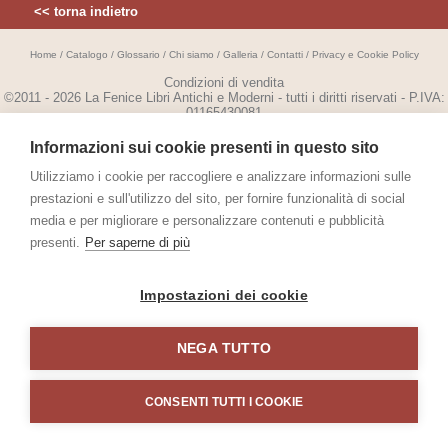
<< torna indietro
Home
/
Catalogo
/
Glossario
/
Chi siamo
/
Galleria
/
Contatti
/
Privacy e Cookie Policy
Condizioni di vendita
©2011 - 2026 La Fenice Libri Antichi e Moderni - tutti i diritti riservati - P.IVA:
01165430081
Warp.it
Web Design Torino
Informazioni sui cookie presenti in questo sito
Utilizziamo i cookie per raccogliere e analizzare informazioni sulle
prestazioni e sull'utilizzo del sito, per fornire funzionalità di social
media e per migliorare e personalizzare contenuti e pubblicità
presenti.
Per saperne di più
Impostazioni dei cookie
NEGA TUTTO
CONSENTI TUTTI I COOKIE