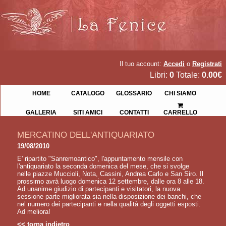
Il tuo account:
Accedi
o
Registrati
Libri:
0
Totale:
0.00€
HOME
CATALOGO
GLOSSARIO
CHI SIAMO
GALLERIA
SITI AMICI
CONTATTI
CARRELLO
MERCATINO DELL'ANTIQUARIATO
19/08/2010
E' ripartito "Sanremoantico", l'appuntamento mensile con
l'antiquariato la seconda domenica del mese, che si svolge
nelle piazze Muccioli, Nota, Cassini, Andrea Carlo e San Siro. Il
prossimo avrà luogo domenica 12 settembre, dalle ora 8 alle 18.
Ad unanime giudizio di partecipanti e visitatori, la nuova
sessione parte migliorata sia nella disposizione dei banchi, che
nel numero dei partecipanti e nella qualità degli oggetti esposti.
Ad meliora!
<< torna indietro