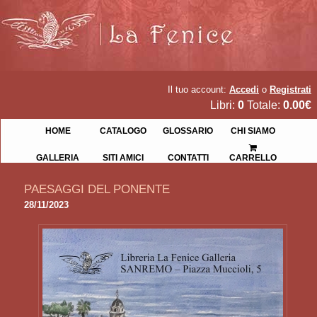
Il tuo account:
Accedi
o
Registrati
Libri:
0
Totale:
0.00€
HOME
CATALOGO
GLOSSARIO
CHI SIAMO
GALLERIA
SITI AMICI
CONTATTI
CARRELLO
PAESAGGI DEL PONENTE
28/11/2023