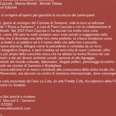
 Cazzola - Marina Moretti - Michail Talalay
lon Edizioni
 si svolgerà all’aperto per garantire la sicurezza dei partecipanti.
, grazie al sostegno del Comune di Sanremo, vide la luce un’edizione
 de “I Russi a Sanremo”, a cura di Piero Cazzola e con la collaborazione di
oretti. Nel 2015 Piero Cazzola ci ha lasciati ma molte cose sono
: come 150 anni fa molti visitatori russi sono tornati a soggiornare nella
ittà che è diventata una delle loro mete preferite, la chiesa ortodossa russa
 ai fedeli e al pubblico ed è il centro della vita della loro comunità.
uova edizione, bilingue come la precedente e corredata da un ricco
 fotografico d’epoca, è però riveduta ed arricchita di nuovi contenuti; offre
o più ampio della comunità russa che ha abitato la nostra Riviera nei vari
storici e dei più diversi ambienti sociali: persone di alto lignaggio,
ntanti del mondo culturale, diplomatici, rifugiati politici, personaggi eccentric
olti nei cimiteri di Sanremo e Bordighera.
uova edizione è un nuovo contributo alla conoscenza della storia locale che, tr
 Novecento, era davvero un centro di interesse internazionale, dove converg
e sarà presentato da Faris La Cola, (in arte Freddy Colt), Accademico della P
izioni Lo Studiolo.
e libri antichi e moderni
V. Muccioli 5 - Sanremo
4 572002
enicelibriantichi.com