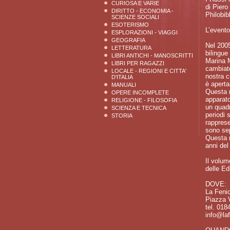
CURIOSA E VARIE
di Piero
DIRITTO - ECONOMIA -
Philobib
SCIENZE SOCIALI
ESOTERISMO
L’evento
ESPLORAZIONI - VIAGGI
GEOGRAFIA
Nel 2005
LETTERATURA
bilingue
LIBRI ANTICHI - MANOSCRITTI
Marina M
LIBRI PER RAGAZZI
cambiate
LOCALE - REGIONI E CITTA'
nostra c
D'ITALIA
è aperta
MANUALI
Questa n
OPERE INCOMPLETE
apparato
RELIGIONE - FILOSOFIA
un quadr
SCIENZA E TECNICA
periodi 
STORIA
rapprese
sono sep
Questa n
anni del
Il volum
delle Ed
DOVE:
La Fenic
Piazza 
tel. 018
info@laf