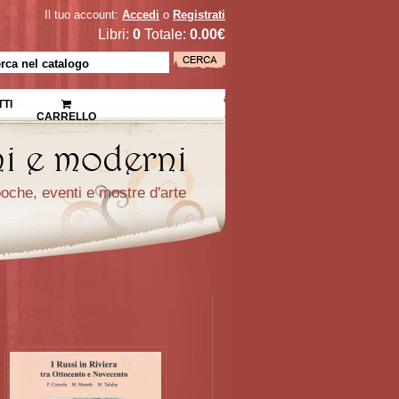
Il tuo account:
Accedi
o
Registrati
Libri:
0
Totale:
0.00€
TI
CARRELLO
epoche, eventi e mostre d'arte