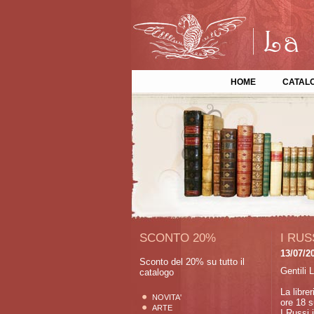
HOME
CATAL
SCONTO 20%
I RU
13/07/2
Sconto del 20% su tutto il
Gentili L
catalogo
La librer
NOVITA'
ore 18 s
ARTE
I Russi 