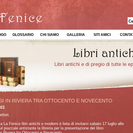
OGO
GLOSSARIO
CHI SIAMO
GALLERIA
SITI AMICI
CONTAT
Libri antichi e di pregio di tutte le 
SSI IN RIVIERA TRA OTTOCENTO E NOVECENTO
021
ettori,
ia La Fenice libri antichi e moderni è lieta di invitarvi sabato 17 luglio alle
ul piazzale antistante la libreria per la presentazione del libro:
in Riviera tra Ottocento e Novecento