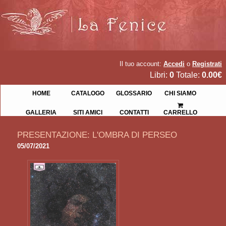
Il tuo account:
Accedi
o
Registrati
Libri:
0
Totale:
0.00€
HOME
CATALOGO
GLOSSARIO
CHI SIAMO
GALLERIA
SITI AMICI
CONTATTI
CARRELLO
PRESENTAZIONE: L'OMBRA DI PERSEO
05/07/2021