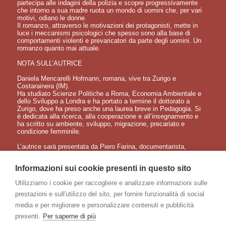
partecipa alle indagini della polizia e scopre progressivamente
che intorno a sua madre ruota un mondo di uomini che, per vari
motivi, odiano le donne.
Il romanzo, attraverso le motivazioni dei protagonisti, mette in
luce i meccanismi psicologici che spesso sono alla base di
comportamenti violenti e prevaricatori da parte degli uomini. Un
romanzo quanto mai attuale.
NOTA SULL’AUTRICE
Daniela Mencarelli Hofmann, romana, vive tra Zurigo e
Costarainera (IM).
Ha studiato Scienze Politiche a Roma, Economia Ambientale e
dello Sviluppo a Londra e ha portato a termine il dottorato a
Zurigo, dove ha preso anche una laurea breve in Pedagogia. Si
è dedicata alla ricerca, alla cooperazione e all’insegnamento e
ha scritto su ambiente, sviluppo, migrazione, precariato e
condizione femminile.
L’autrice sarà presentata da Piero Farina, documentarista,
fotoreporter e regista di RAI 3 ora in pensione, che ha vissuto
per lungo tempo a Roma dove, tra le altre cose, ha insegnato
Informazioni sui cookie presenti in questo sito
"Tecnica del linguaggio cinematografico e televisivo" presso il
"Centro Audiovisivi della Regione Lazio".
Utilizziamo i cookie per raccogliere e analizzare informazioni sulle
DOVE:
prestazioni e sull'utilizzo del sito, per fornire funzionalità di social
La Fenice libri antichi e moderni
media e per migliorare e personalizzare contenuti e pubblicità
Piazza V. Muccioli 5 - Sanremo
tel. 0184 572002
presenti.
Per saperne di più
info@lafenicelibriantichi.com