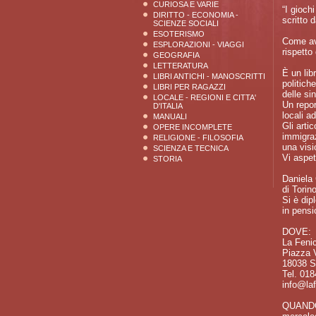
CURIOSA E VARIE
“I gioch
DIRITTO - ECONOMIA -
scritto 
SCIENZE SOCIALI
ESOTERISMO
Come avv
ESPLORAZIONI - VIAGGI
rispetto
GEOGRAFIA
LETTERATURA
È un lib
LIBRI ANTICHI - MANOSCRITTI
politiche
LIBRI PER RAGAZZI
delle si
LOCALE - REGIONI E CITTA'
Un repor
D'ITALIA
locali a
MANUALI
Gli artic
OPERE INCOMPLETE
immigraz
RELIGIONE - FILOSOFIA
una visi
SCIENZA E TECNICA
Vi aspet
STORIA
Daniela 
di Torin
Si è dip
in pensi
DOVE:
La Fenic
Piazza V
18038 
Tel. 01
info@laf
QUAND