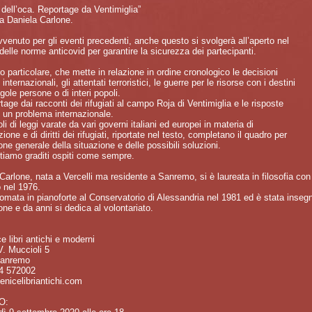
i dell’oca. Reportage da Ventimiglia”
da Daniela Carlone.
enuto per gli eventi precedenti, anche questo si svolgerà all’aperto nel
 delle norme anticovid per garantire la sicurezza dei partecipanti.
ro particolare, che mette in relazione in ordine cronologico le decisioni
 internazionali, gli attentati terroristici, le guerre per le risorse con i destini
ngole persone o di interi popoli.
tage dai racconti dei rifugiati al campo Roja di Ventimiglia e le risposte
d un problema internazionale.
oli di leggi varate da vari governi italiani ed europei in materia di
ione e di diritti dei rifugiati, riportate nel testo, completano il quadro per
one generale della situazione e delle possibili soluzioni.
tiamo graditi ospiti come sempre.
Carlone, nata a Vercelli ma residente a Sanremo, si è laureata in filosofia con 
o nel 1976.
lomata in pianoforte al Conservatorio di Alessandria nel 1981 ed è stata insegn
one e da anni si dedica al volontariato.
e libri antichi e moderni
. Muccioli 5
Sanremo
84 572002
enicelibriantichi.com
O: