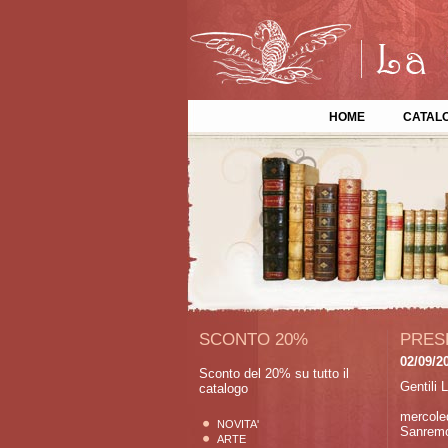
HOME
CATAL
SCONTO 20%
PRESE
02/09/2
Sconto del 20% su tutto il
Gentili L
catalogo
mercoled
NOVITA'
Sanremo,
ARTE