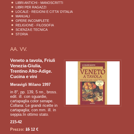
LIBRI ANTICHI - MANOSCRITTI
LIBRI PER RAGAZZI
LOCALE - REGIONI E CITTA' D'ITALIA
MANUALI
OPERE INCOMPLETE
RELIGIONE - FILOSOFIA
SCIENZA E TECNICA
STORIA
AA. VV.
Veneto a tavola, Friuli
Venezia-Giulia,
Trentino Alto-Adige.
Cucina e vini
Meravigli Milano 1997
in 8°, pp. 139, 5 nn., bross.
edit. ill. con sguardie,
cartapaglia color senape.
Collana: Le grandi ricette in
cartapaglia; con mm. ill. in
seppia.In ottimo stato.
215-42
Prezzo:
15
12 €