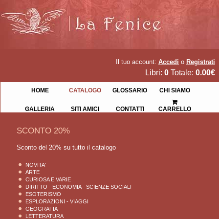
Il tuo account:
Accedi
o
Registrati
Libri:
0
Totale:
0.00€
HOME
CATALOGO
GLOSSARIO
CHI SIAMO
GALLERIA
SITI AMICI
CONTATTI
CARRELLO
SCONTO 20%
Sconto del 20% su tutto il catalogo
NOVITA'
ARTE
CURIOSA E VARIE
DIRITTO - ECONOMIA - SCIENZE SOCIALI
ESOTERISMO
ESPLORAZIONI - VIAGGI
GEOGRAFIA
LETTERATURA