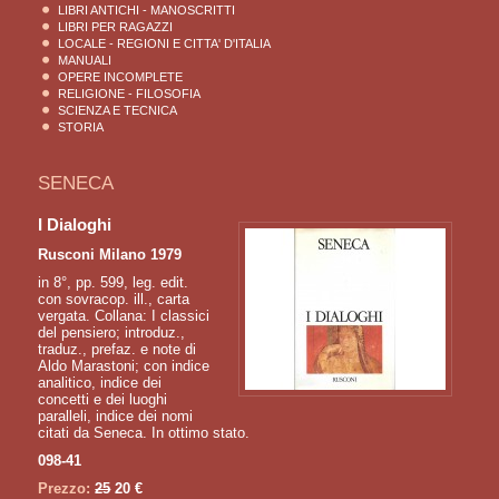
LIBRI ANTICHI - MANOSCRITTI
LIBRI PER RAGAZZI
LOCALE - REGIONI E CITTA' D'ITALIA
MANUALI
OPERE INCOMPLETE
RELIGIONE - FILOSOFIA
SCIENZA E TECNICA
STORIA
SENECA
I Dialoghi
Rusconi Milano 1979
in 8°, pp. 599, leg. edit.
con sovracop. ill., carta
vergata. Collana: I classici
del pensiero; introduz.,
traduz., prefaz. e note di
Aldo Marastoni; con indice
analitico, indice dei
concetti e dei luoghi
paralleli, indice dei nomi
citati da Seneca. In ottimo stato.
098-41
Prezzo:
25
20 €