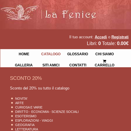
Il tuo account:
Accedi
o
Registrati
Libri:
0
Totale:
0.00€
HOME
CATALOGO
GLOSSARIO
CHI SIAMO
GALLERIA
SITI AMICI
CONTATTI
CARRELLO
SCONTO 20%
Sconto del 20% su tutto il catalogo
NOVITA'
ARTE
CURIOSA E VARIE
DIRITTO - ECONOMIA - SCIENZE SOCIALI
ESOTERISMO
ESPLORAZIONI - VIAGGI
GEOGRAFIA
LETTERATURA