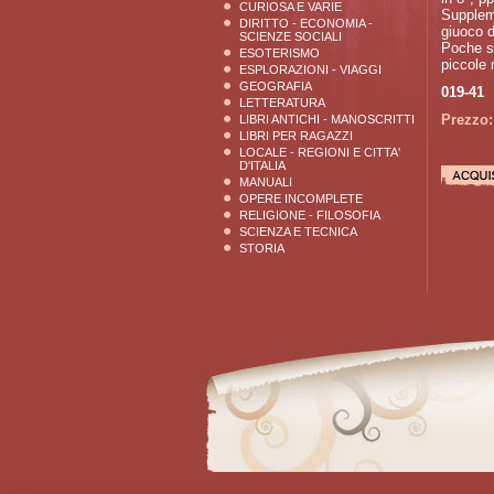
CURIOSA E VARIE
Suppleme
DIRITTO - ECONOMIA -
giuoco d
SCIENZE SOCIALI
Poche so
ESOTERISMO
piccole
ESPLORAZIONI - VIAGGI
GEOGRAFIA
019-41
LETTERATURA
Prezzo:
LIBRI ANTICHI - MANOSCRITTI
LIBRI PER RAGAZZI
LOCALE - REGIONI E CITTA'
D'ITALIA
MANUALI
OPERE INCOMPLETE
RELIGIONE - FILOSOFIA
SCIENZA E TECNICA
STORIA