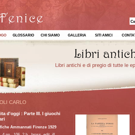
OGO
GLOSSARIO
CHI SIAMO
GALLERIA
SITI AMICI
CONTAT
Libri antichi e di pregio di tutte le 
IOLI CARLO
ita d'oggi : Parte III. I giuochi
ari
afiche Ammannati Firenze 1929
. 4 nn., 106, 2 b., bross. edit. ill.