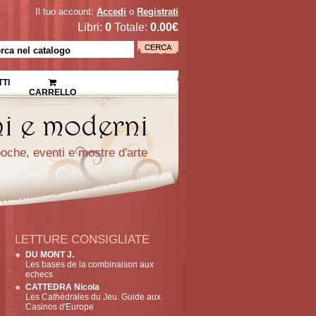
Il tuo account:
Accedi
o
Registrati
Libri:
0
Totale:
0.00€
TI
CARRELLO
epoche, eventi e mostre d'arte
LETTURE CONSIGLIATE
DU MONT J.
Les bases de la combinaison aux
echecs
CATTEDRA Nicola
Les Cathédrales du Jeu. Guide aux
Casinos d'Europe