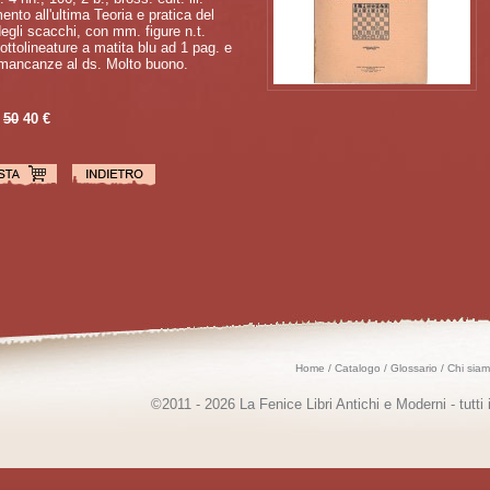
nto all'ultima Teoria e pratica del
egli scacchi, con mm. figure n.t.
ttolineature a matita blu ad 1 pag. e
 mancanze al ds. Molto buono.
50
40 €
Home
/
Catalogo
/
Glossario
/
Chi sia
©2011 - 2026 La Fenice Libri Antichi e Moderni - tutti i