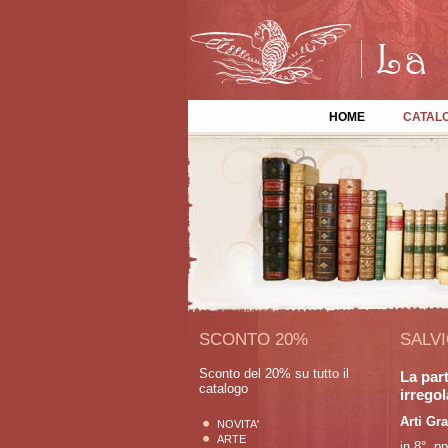
HOME
CATAL
SCONTO 20%
SALV
Sconto del 20% su tutto il
La part
catalogo
irregol
Arti Gr
NOVITA'
ARTE
in 8°, pp