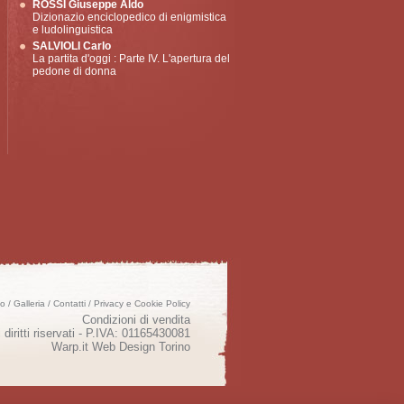
ROSSI Giuseppe Aldo
Dizionazio enciclopedico di enigmistica
e ludolinguistica
SALVIOLI Carlo
La partita d'oggi : Parte IV. L'apertura del
pedone di donna
mo
/
Galleria
/
Contatti
/
Privacy e Cookie Policy
Condizioni di vendita
 diritti riservati - P.IVA: 01165430081
Warp.it
Web Design Torino