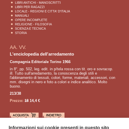
LIBRI ANTICHI - MANOSCRITTI
LIBRI PER RAGAZZI
LOCALE - REGIONI E CITTA' D'ITALIA
MANUALI
OPERE INCOMPLETE
RELIGIONE - FILOSOFIA
SCIENZA E TECNICA
STORIA
AA. VV.
L'enciclopedia dell'arredamento
Compagnia Editoriale Torino 1966
in 8°, pp. 502, leg. edit. in p/tela rossa con tit. oro e sovracop.
ill. Tutto sull'arredamento, la conoscenza degli stili e
l'abbinamento di tessuti, colori, forme, materiali, accessori, con
mm. disegni in nero e foto a colori e indice analitico. Molto
buono.
213/38
Prezzo:
18
14,4 €
LETTURE CONSIGLIATE
Informazioni sui cookie presenti in questo sito