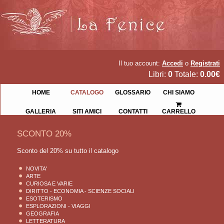
Il tuo account:
Accedi
o
Registrati
Libri:
0
Totale:
0.00€
HOME
CATALOGO
GLOSSARIO
CHI SIAMO
GALLERIA
SITI AMICI
CONTATTI
CARRELLO
SCONTO 20%
Sconto del 20% su tutto il catalogo
NOVITA'
ARTE
CURIOSA E VARIE
DIRITTO - ECONOMIA - SCIENZE SOCIALI
ESOTERISMO
ESPLORAZIONI - VIAGGI
GEOGRAFIA
LETTERATURA