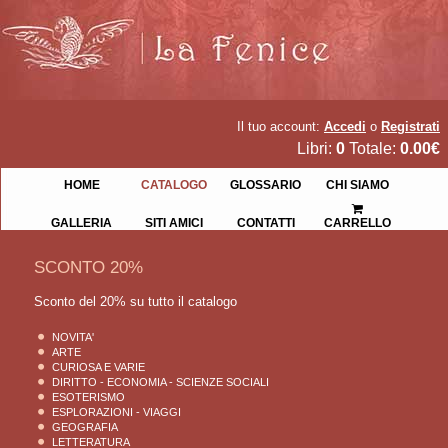
Il tuo account:
Accedi
o
Registrati
Libri:
0
Totale:
0.00€
HOME
CATALOGO
GLOSSARIO
CHI SIAMO
GALLERIA
SITI AMICI
CONTATTI
CARRELLO
SCONTO 20%
Sconto del 20% su tutto il catalogo
NOVITA'
ARTE
CURIOSA E VARIE
DIRITTO - ECONOMIA - SCIENZE SOCIALI
ESOTERISMO
ESPLORAZIONI - VIAGGI
GEOGRAFIA
LETTERATURA