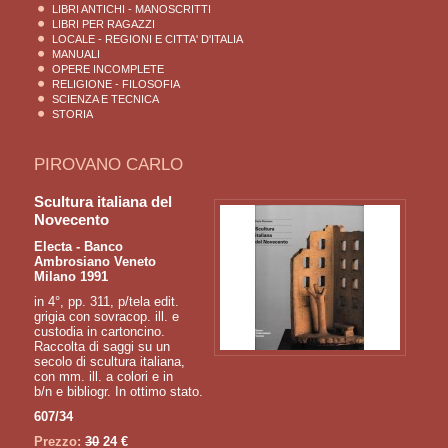
LIBRI ANTICHI - MANOSCRITTI
LIBRI PER RAGAZZI
LOCALE - REGIONI E CITTA' D'ITALIA
MANUALI
OPERE INCOMPLETE
RELIGIONE - FILOSOFIA
SCIENZA E TECNICA
STORIA
PIROVANO CARLO
Scultura italiana del
Novecento
Electa - Banco
Ambrosiano Veneto
Milano 1991
in 4°, pp. 311, p/tela edit.
grigia con sovracop. ill. e
custodia in cartoncino.
Raccolta di saggi su un
secolo di scultura italiana,
con mm. ill. a colori e in
b/n e bibliogr. In ottimo stato.
607/34
Prezzo:
30
24 €