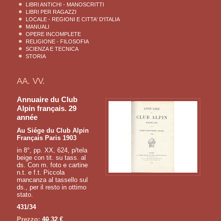
LIBRI ANTICHI - MANOSCRITTI
LIBRI PER RAGAZZI
LOCALE - REGIONI E CITTA' D'ITALIA
MANUALI
OPERE INCOMPLETE
RELIGIONE - FILOSOFIA
SCIENZA E TECNICA
STORIA
AA. VV.
Annuaire du Club
Alpin français. 29
année
Au Siége du Club Alpin
Français Paris 1903
in 8°, pp. XX, 624, p/tela
beige con tit. su tass. al
ds. Con m. foto e cartine
n.t. e f.t. Piccola
mancanza al tassello sul
ds., per il resto in ottimo
stato.
431/34
Prezzo:
40
32 €