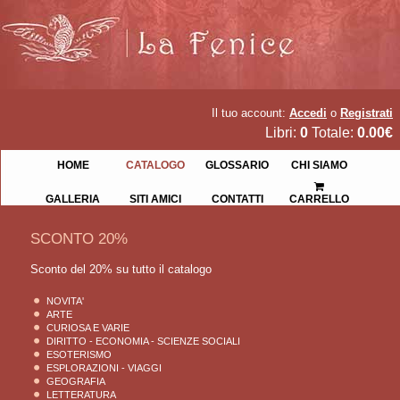
Il tuo account:
Accedi
o
Registrati
Libri:
0
Totale:
0.00€
HOME
CATALOGO
GLOSSARIO
CHI SIAMO
GALLERIA
SITI AMICI
CONTATTI
CARRELLO
SCONTO 20%
Sconto del 20% su tutto il catalogo
NOVITA'
ARTE
CURIOSA E VARIE
DIRITTO - ECONOMIA - SCIENZE SOCIALI
ESOTERISMO
ESPLORAZIONI - VIAGGI
GEOGRAFIA
LETTERATURA