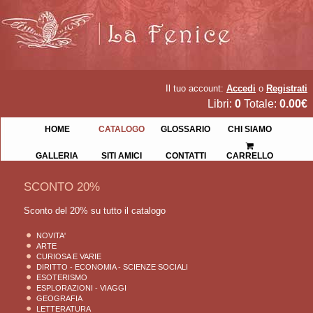
Il tuo account:
Accedi
o
Registrati
Libri:
0
Totale:
0.00€
HOME
CATALOGO
GLOSSARIO
CHI SIAMO
GALLERIA
SITI AMICI
CONTATTI
CARRELLO
SCONTO 20%
Sconto del 20% su tutto il catalogo
NOVITA'
ARTE
CURIOSA E VARIE
DIRITTO - ECONOMIA - SCIENZE SOCIALI
ESOTERISMO
ESPLORAZIONI - VIAGGI
GEOGRAFIA
LETTERATURA