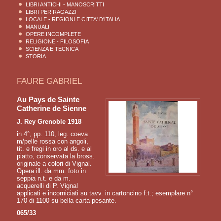
LIBRI ANTICHI - MANOSCRITTI
LIBRI PER RAGAZZI
LOCALE - REGIONI E CITTA' D'ITALIA
MANUALI
OPERE INCOMPLETE
RELIGIONE - FILOSOFIA
SCIENZA E TECNICA
STORIA
FAURE GABRIEL
Au Pays de Sainte
Catherine de Sienne
J. Rey Grenoble 1918
in 4°, pp. 110, leg. coeva
m/pelle rossa con angoli,
tit. e fregi in oro al ds. e al
piatto, conservata la bross.
originale a colori di Vignal.
Opera ill. da mm. foto in
seppia n.t. e da m.
acquerelli di P. Vignal
applicati e incorniciati su tavv. in cartoncino f.t.; esemplare n°
170 di 1100 su bella carta pesante.
065/33