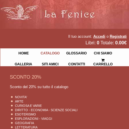
Il tuo account:
Accedi
o
Registrati
Libri:
0
Totale:
0.00€
HOME
CATALOGO
GLOSSARIO
CHI SIAMO
GALLERIA
SITI AMICI
CONTATTI
CARRELLO
SCONTO 20%
Sconto del 20% su tutto il catalogo
NOVITA'
ARTE
CURIOSA E VARIE
DIRITTO - ECONOMIA - SCIENZE SOCIALI
ESOTERISMO
ESPLORAZIONI - VIAGGI
GEOGRAFIA
LETTERATURA