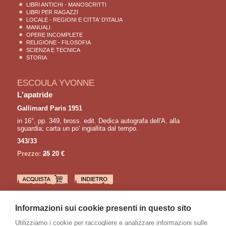
LIBRI ANTICHI - MANOSCRITTI
LIBRI PER RAGAZZI
LOCALE - REGIONI E CITTA' D'ITALIA
MANUALI
OPERE INCOMPLETE
RELIGIONE - FILOSOFIA
SCIENZA E TECNICA
STORIA
ESCOULA YVONNE
L'apatride
Gallimard Paris 1951
in 16°, pp. 349, bross. edit. Dedica autografa dell'A. alla
sguardia; carta un po' ingiallita dal tempo.
343/33
Prezzo:
25
20 €
LETTURE CONSIGLIATE
Informazioni sui cookie presenti in questo sito
ANOUILH Jean
Pieces noires: L’hermine – La sauvage – Le voyageur sans bagage -
Utilizziamo i cookie per raccogliere e analizzare informazioni sulle
Eurydice